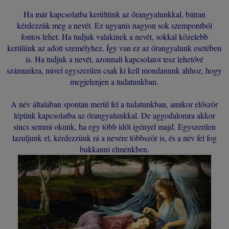
Ha már kapcsolatba kerültünk az őrangyalunkkal, bátran
kérdezzük meg a nevét. Ez ugyanis nagyon sok szempontból
fontos lehet. Ha tudjuk valakinek a nevét, sokkal közelebb
kerülünk az adott személyhez. Így van ez az őrangyalunk esetében
is. Ha tudjuk a nevét, azonnali kapcsolatot tesz lehetővé
számunkra, mivel egyszerűen csak ki kell mondanunk ahhoz, hogy
megjelenjen a tudatunkban.
A név általában spontán merül fel a tudatunkban, amikor először
lépünk kapcsolatba az őrangyalunkkal. De aggodalomra akkor
sincs semmi okunk, ha egy több időt igényel majd. Egyszerűen
lazuljunk el, kérdezzünk rá a nevére többször is, és a név fel fog
bukkanni elménkben.