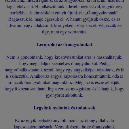
fogja elolvasni. Ha elkészültünk a levél megírásával, tegyük egy
borítékba, és címzésként ennyit írjunk rá: „Őrangyalomnak”.
Ragasszuk le, majd égessük el. A hamut gyűjtsük össze, és az
udvaron, vagy a lakásunk környékén szórjuk szét. Végezzük ezt
úgy, mint egy szertartást.
Lerajzolni az őrangyalunkat
Nem is gondolnánk, hogy kreativitásunkat arra is használhatjuk,
hogy megtaláljuk személyes őrangyalunkat. Pedig
megpróbálkozhatunk azzal, hogy egy angyalképet rajzolunk, és ki
is színezzük. Amikor az angyal rajzolására koncentrálunk, oda is
vonzzuk őrangyalunkat magunkhoz. Még azt is észrevehetjük,
hogy fokozatosan hatni fog a ceruza mozgására, és láthatjuk, hogy
gyönyörűt alkottunk.
Legyünk nyitottak és tudatosak
Ez az egyik leghatékonyabb módja az őrangyallal való
kapcsolatteremtésnek. Vegyük észre, hogy őrangyalunk