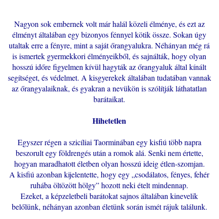
Nagyon sok embernek volt már halál közeli élménye, és ezt az
élményt általában egy bizonyos fénnyel kötik össze. Sokan úgy
utaltak erre a fényre, mint a saját őrangyalukra. Néhányan még rá
is ismertek gyermekkori élményeikből, és sajnálták, hogy olyan
hosszú időre figyelmen kívül hagyták az őrangyaluk által kínált
segítséget, és védelmet. A kisgyerekek általában tudatában vannak
az őrangyalaiknak, és gyakran a nevükön is szólítják láthatatlan
barátaikat.
Hihetetlen
Egyszer régen a szicíliai Taorminában egy kisfiú több napra
beszorult egy földrengés után a romok alá. Senki nem értette,
hogyan maradhatott életben olyan hosszú ideig étlen-szomjan.
A kisfiú azonban kijelentette, hogy egy „csodálatos, fényes, fehér
ruhába öltözött hölgy” hozott neki ételt mindennap.
Ezeket, a képzeletbeli barátokat sajnos általában kinevelik
belőlünk, néhányan azonban életünk során ismét rájuk találunk.