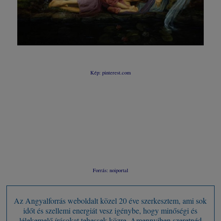
Kép: pinterest.com
Forrás: noiportal
Az Angyalforrás weboldalt közel 20 éve szerkesztem, ami sok
időt és szellemi energiát vesz igénybe, hogy minőségi és
lélekemelő írásokat tehessek közre. Amennyiben szeretnéd