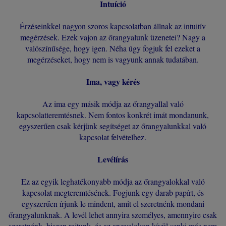
Intuíció
Érzéseinkkel nagyon szoros kapcsolatban állnak az intuitív
megérzések. Ezek vajon az őrangyalunk üzenetei? Nagy a
valószínűsége, hogy igen. Néha úgy fogjuk fel ezeket a
megérzéseket, hogy nem is vagyunk annak tudatában.
Ima, vagy kérés
Az ima egy másik módja az őrangyallal való
kapcsolatteremtésnek. Nem fontos konkrét imát mondanunk,
egyszerűen csak kérjünk segítséget az őrangyalunkkal való
kapcsolat felvételhez.
Levélírás
Ez az egyik leghatékonyabb módja az őrangyalokkal való
kapcsolat megteremtésének. Fogjunk egy darab papírt, és
egyszerűen írjunk le mindent, amit el szeretnénk mondani
őrangyalunknak. A levél lehet annyira személyes, amennyire csak
szeretnénk, hiszen rajtunk, és az angyalokon kívül senki más nem