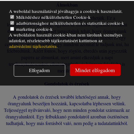
Álmokban
A weboldal használatával jóváhagyja a cookie-k használatát.
Működéshez nélkülözhetetlen Cookie-k
Őrangyalunkat álmunkban is megismerhetjük. Ez a
adatbiztonsághoz nélkülözhetetlen és statisztikai cookie-k
legáltalánosabb jelenség, ugyanis az álmaink segítenek értékelni
marketing cookie-k
életünk történéseit. Ha azt tapasztaljuk tehát, hogy őrangyalunk
A weboldalon használt cookie-kban nem tárolunk személyes
ezen a módon jelenik meg, rendszeresítsünk egy füzetet és egy
adatokat, részletesebb tájékoztatásért kattintson az
ceruzát az ágyunk mellé, hogy mindent azonnal le tudjunk írni, ha
adatvédelmi tájékoztatóra
.
felébredtünk. Azért fontos, hogy rögtön, ébredés után jegyezzük
papírra az álmunkat, mert amint elkezdjük a napi
tevékenykedéseinket, elhalványulnak, és könnyen feledésbe is
Mindet elfogadom
Elfogadom
merülnek.
Gondolatok és érzések
A gondolatok és érzések további lehetőségei annak, hogy
őrangyalunk beszéljen hozzánk, kapcsolatba léphessen velünk.
Teljességgel nyilvánvaló, hogy nem minden gondolat származik az
őrangyalunktól. Egy felbukkanó gondolatról azonban ösztönösen
tudhatjuk, hogy más forrásból való, nem pedig a tudatalattinkból.