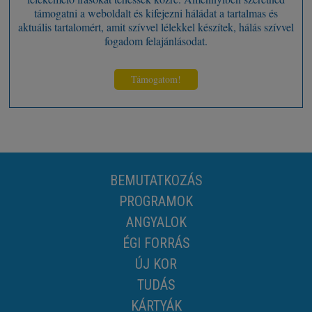
támogatni a weboldalt és kifejezni háládat a tartalmas és
aktuális tartalomért, amit szívvel lélekkel készítek, hálás szívvel
fogadom felajánlásodat.
Támogatom!
BEMUTATKOZÁS
PROGRAMOK
ANGYALOK
ÉGI FORRÁS
ÚJ KOR
TUDÁS
KÁRTYÁK