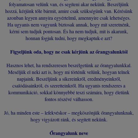
folyamatosan velünk van, és segíteni akar nekünk. Beszéljünk
hozzá, kérjünk tőle bármit, amire csak szükségünk van. Kérésünk
azonban legyen annyira egyértelmű, amennyire csak lehetséges.
Ha ugyanis nem vagyunk biztosak annak, hogy mit szeretnénk,
kérni sem tudjuk pontosan. És ha nem tudjuk, mit is akarunk,
honnan fogjuk tudni, hogy megkaptuk-e azt?
Figyeljünk oda, hogy ne csak kérjünk az őrangyalunktól
Hasznos lehet, ha rendszeresen beszélgetünk az őrangyalunkkal.
Meséljük el neki azt is, hogy mi történik velünk, hogyan telnek
napjaink. Beszéljünk a sikereinkről, eredményeinkről,
csalódásainkról, és szeretteinkről. Ha ugyanis rendszeres a
kommunikáció, sokkal könnyebbé teszi számára, hogy életünk
fontos részévé válhasson.
Jó, ha minden este – lefekvéskor – megköszönjük őrangyalunknak,
hogy vigyázott ránk, és segített nekünk.
Őrangyalunk neve