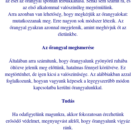
az eset az őrangyal spontán felbukkanása. Senki sem számít rá, és
az első alkalommal valószínűleg megrémülünk.
Arra azonban van lehetőség, hogy megkérjük az őrangyalokat:
mutatkozzanak meg. Erre nagyon sok módszer létezik. Az
őrangyal gyakran azonnal megjelenik, amint meghívjuk őt az
életünkbe.
Az őrangyal megismerése
Általában arra számítunk, hogy őrangyalunk gyönyörű ruhába
öltözve jelenik meg előttünk, hatalmas fénnyel körülvéve. Ez
megtörténhet, de igen kicsi a valószínűsége. Az alábbiakban azzal
foglalkozunk, hogyan vagyunk képesek a legegyszerűbb módon
kapcsolatba kerülni őrangyalunkkal.
Tudás
Ha odafigyelünk magunkra, akkor fokozatosan érezhetünk
erősödő védelmet, megnyugvást afelől, hogy őrangyalunk vigyáz
ránk.