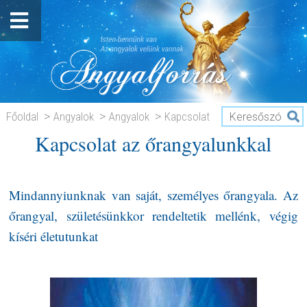
Főoldal
Angyalok
Angyalok
Kapcsolat
Kapcsolat az őrangyalunkkal
az őrangyalunkkal
Mindannyiunknak van saját, személyes őrangyala. Az
őrangyal, születésünkkor rendeltetik mellénk, végig
kíséri életutunkat