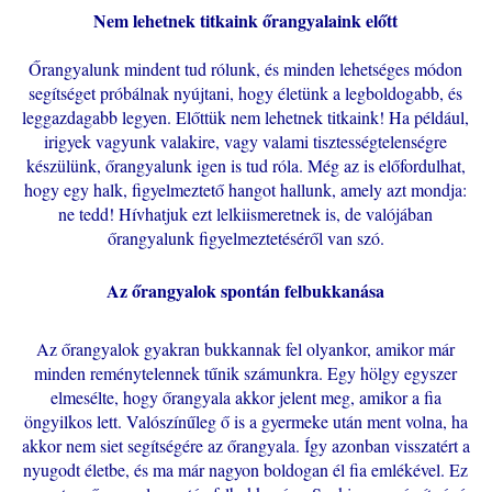
Nem lehetnek titkaink őrangyalaink előtt
Őrangyalunk mindent tud rólunk, és minden lehetséges módon
segítséget próbálnak nyújtani, hogy életünk a legboldogabb, és
leggazdagabb legyen. Előttük nem lehetnek titkaink! Ha például,
irigyek vagyunk valakire, vagy valami tisztességtelenségre
készülünk, őrangyalunk igen is tud róla. Még az is előfordulhat,
hogy egy halk, figyelmeztető hangot hallunk, amely azt mondja:
ne tedd! Hívhatjuk ezt lelkiismeretnek is, de valójában
őrangyalunk figyelmeztetéséről van szó.
Az őrangyalok spontán felbukkanása
Az őrangyalok gyakran bukkannak fel olyankor, amikor már
minden reménytelennek tűnik számunkra. Egy hölgy egyszer
elmesélte, hogy őrangyala akkor jelent meg, amikor a fia
öngyilkos lett. Valószínűleg ő is a gyermeke után ment volna, ha
akkor nem siet segítségére az őrangyala. Így azonban visszatért a
nyugodt életbe, és ma már nagyon boldogan él fia emlékével. Ez