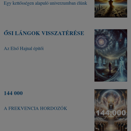
Egy kettősségen alapuló univerzumban élünk
ŐSI LÁNGOK VISSZATÉRÉSE
Az Első Hajnal építői
144 000
A FREKVENCIA HORDOZÓK