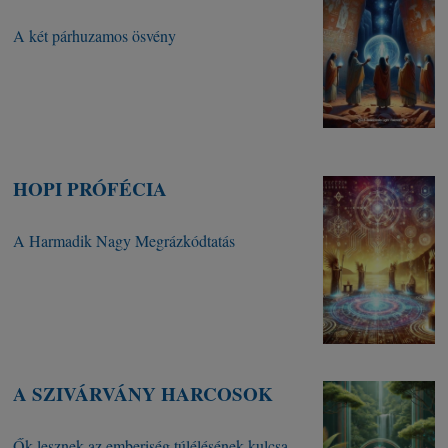
A két párhuzamos ösvény
HOPI PRÓFÉCIA
A Harmadik Nagy Megrázkódtatás
A SZIVÁRVÁNY HARCOSOK
Ők lesznek az emberiség túlélésének kulcsa