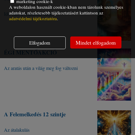
marketing cookie-k
A weboldalon használt cookie-kban nem tárolunk személyes
adatokat, részletesebb tájékoztatásért kattintson az
Idő van, a számadás ideje
adatvédelmi tájékoztatóra
.
Mindet elfogadom
Elfogadom
ÉGI MENTŐAKCIÓ
Az aratás után a világ meg fog változni
A Felemelkedés 12 szintje
Az átalakulás