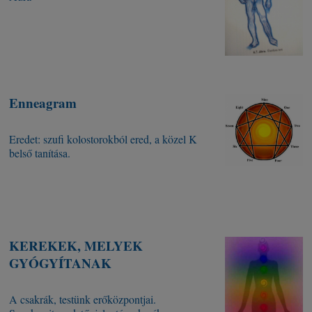
Enneagram
Eredet: szufi kolostorokból ered, a közel K
belső tanítása.
KEREKEK, MELYEK
GYÓGYÍTANAK
A csakrák, testünk erőközpontjai.