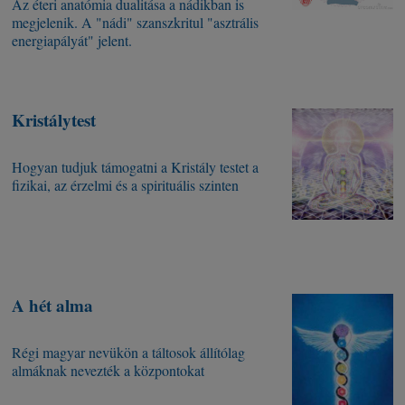
Az éteri anatómia dualitása a nádikban is
megjelenik. A "nádi" szanszkritul "asztrális
energiapályát" jelent.
Kristálytest
Hogyan tudjuk támogatni a Kristály testet a
fizikai, az érzelmi és a spirituális szinten
A hét alma
Régi magyar nevükön a táltosok állítólag
almáknak nevezték a központokat