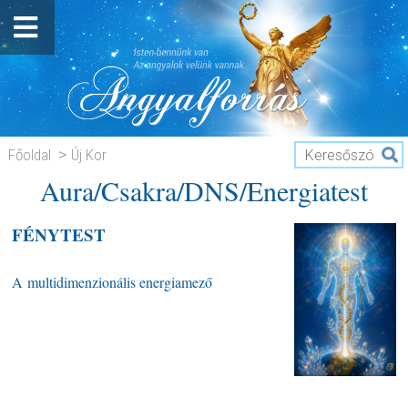
Főoldal
Új Kor
Aura/Csakra/DNS/Energiatest
Aura/Csakra/DNS/Energiatest
FÉNYTEST
A multidimenzionális energiamező