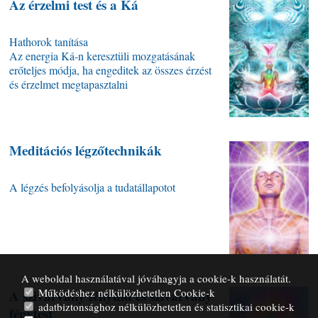
Az érzelmi test és a Ká
Hathorok tanítása
Az energia Ká-n keresztüli mozgatásának
erőteljes módja, ha engeditek az összes érzést
és érzelmet megtapasztalni
Meditációs légzőtechnikák
A légzés befolyásolja a tudatállapotot
A weboldal használatával jóváhagyja a cookie-k használatát.
Működéshez nélkülözhetetlen Cookie-k
A szivárvány fényhíd és szivárvány
adatbiztonsághoz nélkülözhetetlen és statisztikai cookie-k
fénytest