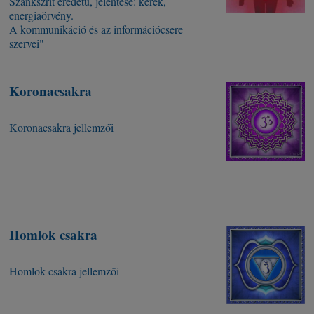
Szankszrit eredetű, jelentése: kerék,
energiaörvény.
A kommunikáció és az információcsere
szervei"
Koronacsakra
Koronacsakra jellemzői
Homlok csakra
Homlok csakra jellemzői