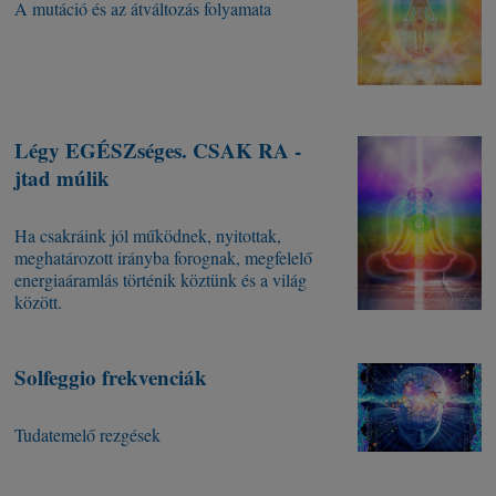
A mutáció és az átváltozás folyamata
Légy EGÉSZséges. CSAK RA -
jtad múlik
Ha csakráink jól működnek, nyitottak,
meghatározott irányba forognak, megfelelő
energiaáramlás történik köztünk és a világ
között.
Solfeggio frekvenciák
Tudatemelő rezgések