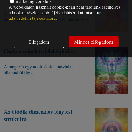
marketing cookie-k
A weboldalon használt cookie-kban nem tárolunk személyes
adatokat, részletesebb tájékoztatásért kattintson az
A felemelkedéshez szükséges spirituális
adatvédelmi tájékoztatóra
.
kapcsolat energetikai fényhídja és fénymezeje
Mindet elfogadom
Elfogadom
Csakra színek és lélekfejlődés
A magszín egy adott lélek tapasztalati
állapotától függ
Az ötödik dimenziós fénytest
struktúra