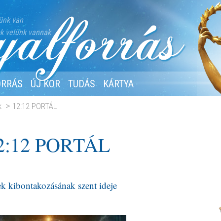
ünk van
k velünk vannak
ORRÁS
ÚJ KOR
TUDÁS
KÁRTYA
k
12:12 PORTÁL
2:12 PORTÁL
ek kibontakozásának szent ideje