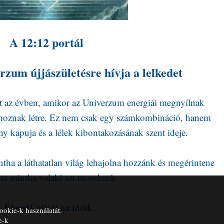
A 12:12 portál
zum újjászületésre hívja a lelkedet
nt az évben, amikor az Univerzum energiái megnyílnak
lt hoznak létre. Ez nem csak egy számkombináció, hanem
y kapuja és a lélek kibontakozásának szent ideje.
ha a láthatatlan világ lehajolna hozzánk és megérintene
et mintha valaki azt mondaná:
Ébredj, eljött az időd.
ookie-k használatát.
e-k