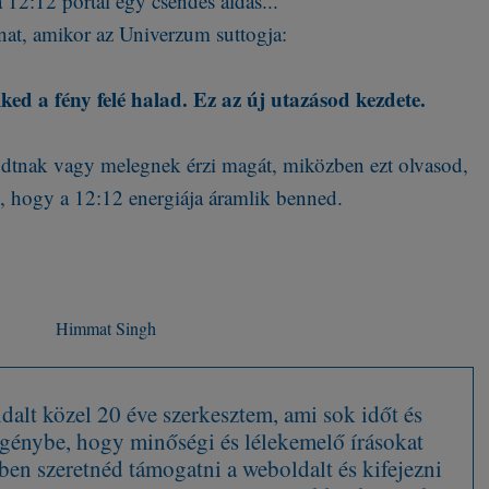
 12:12 portál egy csendes áldás...
nat, amikor az Univerzum suttogja:
ed a fény felé halad. Ez az új utazásod kezdete.
dtnak vagy melegnek érzi magát, miközben ezt olvasod,
 hogy a 12:12 energiája áramlik benned.
Himmat Singh
alt közel 20 éve szerkesztem, ami sok időt és
 igénybe, hogy minőségi és lélekemelő írásokat
en szeretnéd támogatni a weboldalt és kifejezni