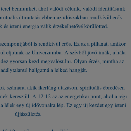
erel bennünket, ahol valódi célunk, valódi identitásunk
pirituális útmutatás ebben az időszakban rendkívül erős
k és isteni energia válik érzékelhetővé körülötted.
szempontjából is rendkívül erős. Ez az a pillanat, amikor
ül eljutnak az Univerzumba. A szívből jövő imák, a hála
indez gyorsan kezd megvalósulni. Olyan érzés, mintha az
dálytalanul hallgatná a lelked hangját.
ok számára, akik ikerláng utazáson, spirituális ébredésen
k keresztül. A 12:12 az az energetikai pont, ahol a régi
 lélek egy új idővonalra lép. Ez egy új kezdet egy isteni
újjászületés.