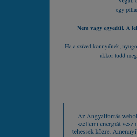
Végül, a
egy pilla
Nem vagy egyedül. A lelk
Ha a szíved könnyűnek, nyugo
akkor tudd meg,
Az Angyalforrás webold
szellemi energiát vesz
tehessek közre. Amennyib