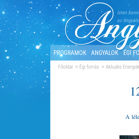
Isten benn
az Angyalo
PROGRAMOK
ANGYALOK
ÉGI F
Főoldal
Égi forrás
Aktuális Energiá
1
A lél