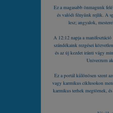
Ez a magasabb önmagunk felé t
és valódi fényünk rejlik. A s
lesz; angyalok, mestere
A 12:12 napja a manifesztáció 
szándékaink rezgései közvetlen
és az új kezdet iránti vágy m
Univerzum aka
Ez a portál különösen szent az
vagy karmikus ciklusokon menne
karmikus terhek megtörnek, és a