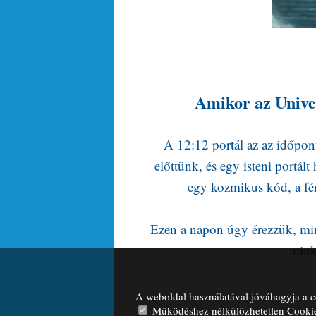
Amikor az Univer
A 12:12 portál az az időpo
előttünk, és egy isteni portá
egy kozmikus kód, a fén
Ezen a napon úgy érezzük, mint
mink
A weboldal használatával jóváhagyja a c
Működéshez nélkülözhetetlen Cooki