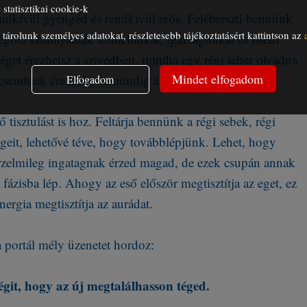
statisztikai cookie-k
endkívül gyengéd és rendkívül erős. Felébreszti bennünk
árolunk személyes adatokat, részletesebb tájékoztatásért kattintson az
égóta szunnyadtak intuíciónkat, igazságunkat és isteni
get érezhetsz a szívedben, mintha egy régi teher olvadna
Mindet elfogadom
csendnek érezzük, de mindig áldásként száll ránk.
Elfogadom
tisztulást is hoz. Feltárja bennünk a régi sebek, régi
egeit, lehetővé téve, hogy továbblépjünk. Lehet, hogy
érzelmileg ingatagnak érzed magad, de ezek csupán annak
 fázisba lép. Ahogy az eső először megtisztítja az eget, ez
nergia megtisztítja az aurádat.
 portál mély üzenetet hordoz:
égit, hogy az új megtalálhasson téged.