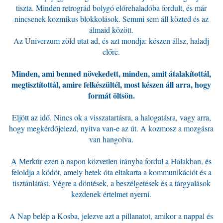
tiszta. Minden retrográd bolygó előrehaladóba fordult, és már
nincsenek kozmikus blokkolások. Semmi sem áll közted és az
álmaid között.
Az Univerzum zöld utat ad, és azt mondja: készen állsz, haladj
előre.
Minden, ami benned növekedett, minden, amit átalakítottál,
megtisztítottál, amire felkészültél, most készen áll arra, hogy
formát öltsön.
Eljött az idő. Nincs ok a visszatartásra, a halogatásra, vagy arra,
hogy megkérdőjelezd, nyitva van-e az út. A kozmosz a mozgásra
van hangolva.
A Merkúr ezen a napon közvetlen irányba fordul a Halakban, és
feloldja a ködöt, amely hetek óta eltakarta a kommunikációt és a
tisztánlátást. Végre a döntések, a beszélgetések és a tárgyalások
kezdenek értelmet nyerni.
A Nap belép a Kosba, jelezve azt a pillanatot, amikor a nappal és