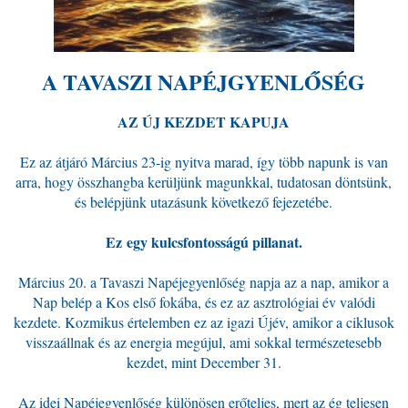
A TAVASZI NAPÉJGYENLŐSÉG
AZ ÚJ KEZDET KAPUJA
Ez az átjáró Március 23-ig nyitva marad, így több napunk is van
arra, hogy összhangba kerüljünk magunkkal, tudatosan döntsünk,
és belépjünk utazásunk következő fejezetébe.
Ez egy kulcsfontosságú pillanat.
Március 20. a Tavaszi Napéjegyenlőség napja az a nap, amikor a
Nap belép a Kos első fokába, és ez az asztrológiai év valódi
kezdete. Kozmikus értelemben ez az igazi Újév, amikor a ciklusok
visszaállnak és az energia megújul, ami sokkal természetesebb
kezdet, mint December 31.
Az idei Napéjegyenlőség különösen erőteljes, mert az ég teljesen