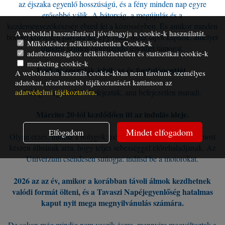
az éjszaka egyenlő hosszúságú, és a fény minden nap egyre
erősebbé válik. A bátorság, a megújulás és a
kezdeményezőkészség ébred fel a közösségben. És amikor minden
A weboldal használatával jóváhagyja a cookie-k használatát.
bolygó közvetlen pályára áll, egy ritka, tiszta lapot kapunk, amelyet
Működéshez nélkülözhetetlen Cookie-k
minden szinten előrehaladó lendület támogat.
adatbiztonsághoz nélkülözhetetlen és statisztikai cookie-k
marketing cookie-k
Ezek az energiák jelzik az év fordulópontját.
A weboldalon használt cookie-kban nem tárolunk személyes
adatokat, részletesebb tájékoztatásért kattintson az
adatvédelmi tájékoztatóra
.
Eddig integráltuk és befejeztük, ami befejezetlen maradt.
Március 20-tól kezdődően itt az indulás ideje.
Mindet elfogadom
Elfogadom
Olyan érzés, mintha a bolygók mély levegőt vettek volna, és most
készen állnának arra, hogy teljes sebességgel előrehaladjanak. Az
Univerzum csendesen suttogja: indítsd be a motorokat.
2026 az az év, amikor a korábban távoli álmok kezdhetnek
valódi formát ölteni, és a Tavaszi Napéjegyenlőség hatalmas
kaput nyit mega megnyilvánulás számára.
De sokan még mindig nem veszik észre, mennyire megváltoztak a