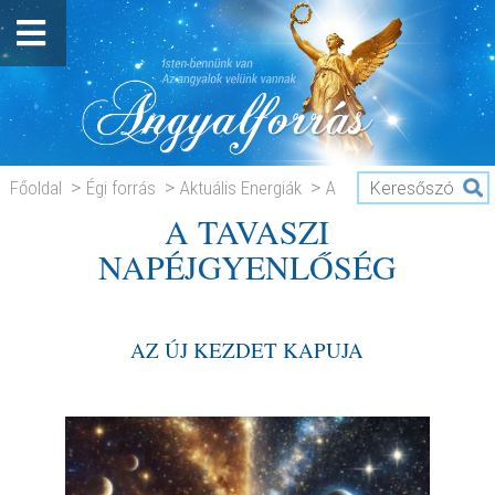
Főoldal
Égi forrás
Aktuális Energiák
A
A TAVASZI
TAVASZI NAPÉJGYENLŐSÉG
NAPÉJGYENLŐSÉG
AZ ÚJ KEZDET KAPUJA