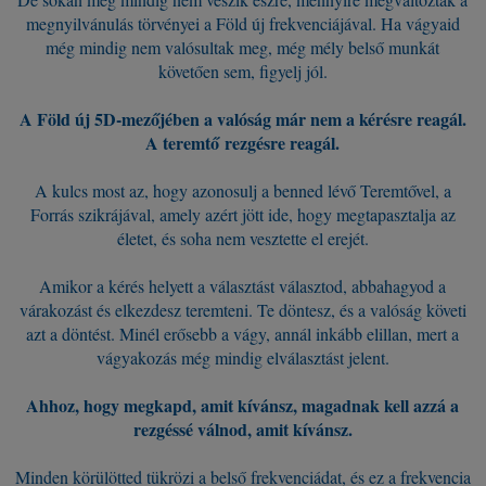
megnyilvánulás törvényei a Föld új frekvenciájával. Ha vágyaid
még mindig nem valósultak meg, még mély belső munkát
követően sem, figyelj jól.
A Föld új 5D-mezőjében a valóság már nem a kérésre reagál.
A teremtő rezgésre reagál.
A kulcs most az, hogy azonosulj a benned lévő Teremtővel, a
Forrás szikrájával, amely azért jött ide, hogy megtapasztalja az
életet, és soha nem vesztette el erejét.
Amikor a kérés helyett a választást választod, abbahagyod a
várakozást és elkezdesz teremteni. Te döntesz, és a valóság követi
azt a döntést. Minél erősebb a vágy, annál inkább elillan, mert a
vágyakozás még mindig elválasztást jelent.
Ahhoz, hogy megkapd, amit kívánsz, magadnak kell azzá a
rezgéssé válnod, amit kívánsz.
Minden körülötted tükrözi a belső frekvenciádat, és ez a frekvencia