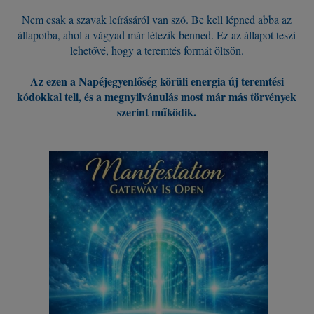
Nem csak a szavak leírásáról van szó. Be kell lépned abba az
állapotba, ahol a vágyad már létezik benned. Ez az állapot teszi
lehetővé, hogy a teremtés formát öltsön.
Az ezen a Napéjegyenlőség körüli energia új teremtési
kódokkal teli, és a megnyilvánulás most már más törvények
szerint működik.