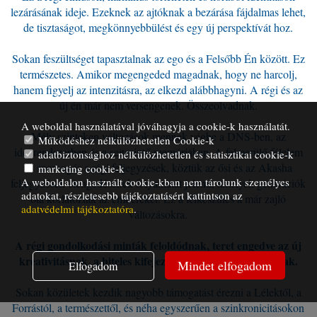
lezárásának ideje. Ezeknek az ajtóknak a bezárása fájdalmas lehet,
de tisztaságot, megkönnyebbülést és egy új perspektívát hoz.
Sokan feszültséget tapasztalnak az ego és a Felsőbb Én között. Ez
természetes. Amikor megengeded magadnak, hogy ne harcolj,
hanem figyelj az intenzitásra, az elkezd alábbhagyni. A régi és az
új én már nem versengenek. Összeolvadnak.
A weboldal használatával jóváhagyja a cookie-k használatát.
Mély szinteken változások mennek végbe a DNS-ben, az
Működéshez nélkülözhetetlen Cookie-k
idegrendszerben és a sejtszintű memóriában. A felmerülő félelem
adatbiztonsághoz nélkülözhetetlen és statisztikai cookie-k
és szorongás a régi feljegyzések, köztük az ősi és az Akasha
marketing cookie-k
A weboldalon használt cookie-kban nem tárolunk személyes
feljegyzések elengedésének folyamatát jelenti, amelyek generációk
adatokat, részletesebb tájékoztatásért kattintson az
óta korlátozták az embereket. Ez a felkészülés a már zajló
adatvédelmi tájékoztatóra
.
változásokra.
A régi gondolkodási minták feloldódnak, teret engedve az új
kreativitásnak, a hiteles kifejezésnek és a szív igazságának.
Mindet elfogadom
Elfogadom
Sokan közületek kezdik nagyobb támogatást érezni a Lélektől, a
Forrástól, a természettől, és néha egyszerűen a szinkronicitásokon