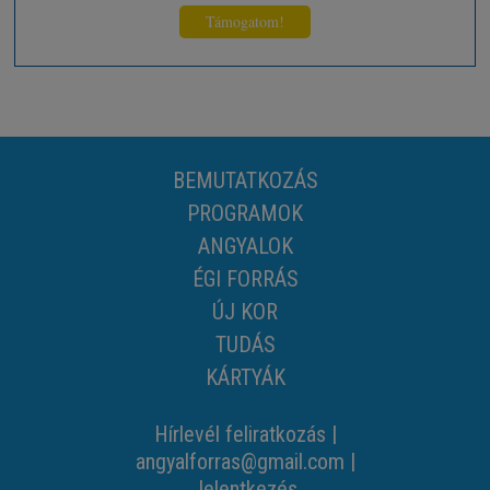
Támogatom!
BEMUTATKOZÁS
PROGRAMOK
ANGYALOK
ÉGI FORRÁS
ÚJ KOR
TUDÁS
KÁRTYÁK
Hírlevél feliratkozás
|
angyalforras@gmail.com
|
Jelentkezés