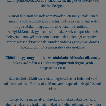
szülői gondoskodásod és a valódi Lélek megtestesülésére való
felkészültséged.
A most felállított határok nem mások ellen irányulnak. Érted
vannak. Védik a testedet, az érzelmeidet és az energiameződet,
hogy stabilan, magasabb frekvencián tudj működni.
A régi idővonalak gyorsan lezárulnak. Azok a kapcsolatok és
helyzetek, amelyek már nem rezonálnak a jelenlegi energiával,
természetesen feloldódnak. Minden tudatos gyógyulási döntés
hozzáférést nyit a magasabb valóságokhoz.
Előttünk egy nagyon intenzív átalakulás időszaka áll, amely
sokak számára a valaha megtapasztalt legmélyebb
megtisztulás lesz
.
Ez a feltétel nélküli szeretet, a megbocsátás, a Lélekkel való
találkozások és a Forrással való mélyebb kapcsolat elsajátításának
ideje.
Ez egyben a megnyilvánulások, a kinyilatkoztatások, az új
lehetőségek és a váratlan ajándékok erőteljes pillanata is. Amikor