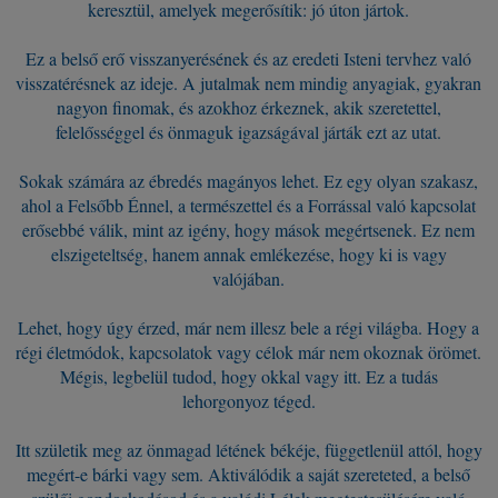
keresztül, amelyek megerősítik: jó úton jártok.
Ez a belső erő visszanyerésének és az eredeti Isteni tervhez való
visszatérésnek az ideje. A jutalmak nem mindig anyagiak, gyakran
nagyon finomak, és azokhoz érkeznek, akik szeretettel,
felelősséggel és önmaguk igazságával járták ezt az utat.
Sokak számára az ébredés magányos lehet. Ez egy olyan szakasz,
ahol a Felsőbb Énnel, a természettel és a Forrással való kapcsolat
erősebbé válik, mint az igény, hogy mások megértsenek. Ez nem
elszigeteltség, hanem annak emlékezése, hogy ki is vagy
valójában.
Lehet, hogy úgy érzed, már nem illesz bele a régi világba. Hogy a
régi életmódok, kapcsolatok vagy célok már nem okoznak örömet.
Mégis, legbelül tudod, hogy okkal vagy itt. Ez a tudás
lehorgonyoz téged.
Itt születik meg az önmagad létének békéje, függetlenül attól, hogy
megért-e bárki vagy sem. Aktiválódik a saját szereteted, a belső