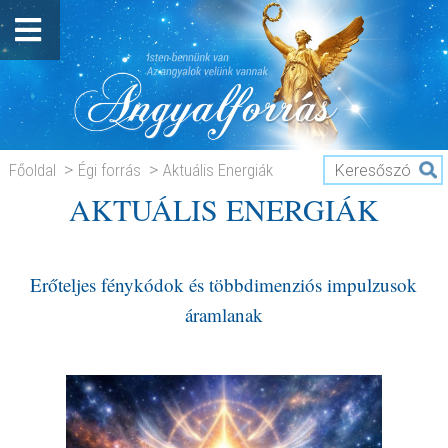
Főoldal
Égi forrás
Aktuális Energiák
AKTUÁLIS ENERGIÁK
AKTUÁLIS ENERGIÁK
Erőteljes fénykódok és többdimenziós impulzusok
áramlanak