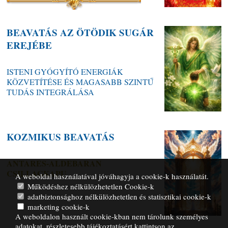
BEAVATÁS AZ ÖTÖDIK SUGÁR
EREJÉBE
ISTENI GYÓGYÍTÓ ENERGIÁK
KÖZVETÍTÉSE ÉS MAGASABB SZINTŰ
TUDÁS INTEGRÁLÁSA
KOZMIKUS BEAVATÁS
ANTARES-ALDEBARAN
CSILLAGKAPU
A weboldal használatával jóváhagyja a cookie-k használatát.
Működéshez nélkülözhetetlen Cookie-k
adatbiztonsághoz nélkülözhetetlen és statisztikai cookie-k
marketing cookie-k
A weboldalon használt cookie-kban nem tárolunk személyes
adatokat, részletesebb tájékoztatásért kattintson az