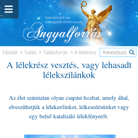
Főoldal
Tudás
Tudásforrás
A lélekrész
A lélekrész vesztés, vagy lehasadt
vesztés, vagy lehasadt lélekszilánkok
lélekszilánkok
Az élet számtalan olyan csapást hozhat, amely által,
elveszíthetjük a lélekerőinket, lelkesedésünket vagy
egy belső katalizáló lélekfényerőt.