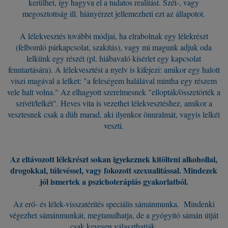
kerülhet, így hagyva el a tudatos realitást. Szét-, vagy
megosztottság ill. hiányérzet jellemezheti ezt az állapotot.
A lélekvesztés további módjai, ha elrabolnak egy lélekrészt
(felbomló párkapcsolat, szakítás), vagy mi magunk adjuk oda
lelkünk egy részét (pl. hiábavaló kísérlet egy kapcsolat
fenntartására). A lélekvesztést a nyelv is kifejezi: amikor egy halott
viszi magával a lelket: "a feleségem halálával mintha egy részem
vele halt volna." Az elhagyott szerelmesnek "ellopták/összetörték a
szívét/lelkét". Heves vita is vezethet lélekvesztéshez, amikor a
vesztesnek csak a düh marad, aki ilyenkor önuralmát, vagyis lelkét
veszti.
Az eltávozott lélekrészt sokan igyekeznek kitölteni alkohollal,
drogokkal, túlevéssel, vagy fokozott szexualitással. Mindezek
jól ismertek a pszichoterápiás gyakorlatból.
Az erő- és lélek-visszatérítés speciális sámánmunka. Mindenki
végezhet sámánmunkát, megtanulhatja, de a gyógyító sámán útját
csak kevesen választhatják.