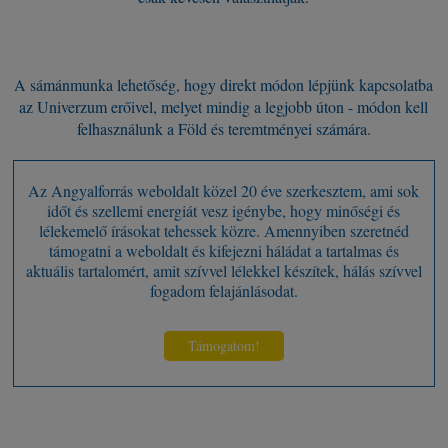
A sámánmunka lehetőség, hogy direkt módon lépjünk kapcsolatba
az Univerzum erőivel, melyet mindig a legjobb úton - módon kell
felhasználunk a Föld és teremtményei számára.
Az Angyalforrás weboldalt közel 20 éve szerkesztem, ami sok
időt és szellemi energiát vesz igénybe, hogy minőségi és
lélekemelő írásokat tehessek közre. Amennyiben szeretnéd
támogatni a weboldalt és kifejezni háládat a tartalmas és
aktuális tartalomért, amit szívvel lélekkel készítek, hálás szívvel
fogadom felajánlásodat.
Támogatom!