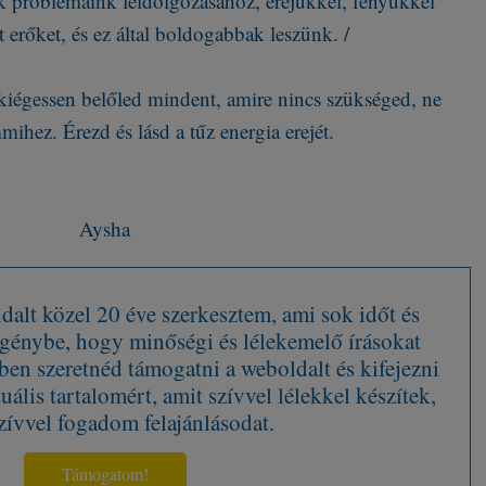
k problémáink feldolgozásához, erejükkel, fényükkel
ét erőket, és ez által boldogabbak leszünk. /
 kiégessen belőled mindent, amire nincs szükséged, ne
ihez. Érezd és lásd a tűz energia erejét.
Aysha
alt közel 20 éve szerkesztem, ami sok időt és
 igénybe, hogy minőségi és lélekemelő írásokat
en szeretnéd támogatni a weboldalt és kifejezni
tuális tartalomért, amit szívvel lélekkel készítek,
zívvel fogadom felajánlásodat.
Támogatom!