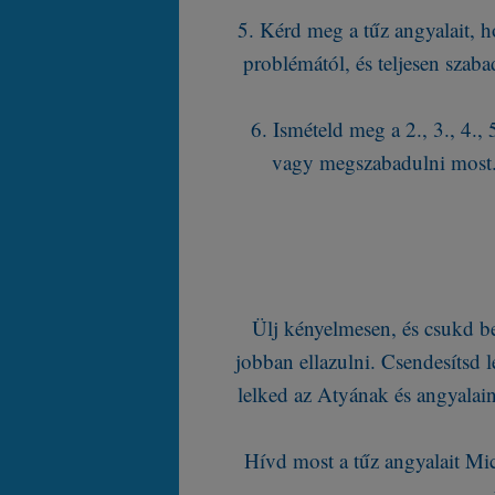
5. Kérd meg a tűz angyalait, ho
problémától, és teljesen szaba
6. Ismételd meg a 2., 3., 4.
vagy megszabadulni most. 
Ülj kényelmesen, és csukd be
jobban ellazulni. Csendesítsd l
lelked az Atyának és angyalain
Hívd most a tűz angyalait Mic