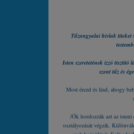
Tűzangyalai hívlak titeket 
testemb
Isten szeretetének izzó tisztító
szent tűz és é
Most érezd és lásd, ahogy beh
/Ők hordozzák azt az isteni e
osztályozását végzik. Különválo