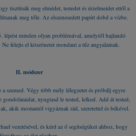
gy tisztítsák meg elmédet, testedet és érzelmeidet ettől a
dítsanak meg tőle. Az elszenesedett papírt dobd a vízbe.
, 5. lépést minden olyan problémával, amelytől hajlandó
Ne felejts el köszönetet mondani a tűz angyalainak.
II. módszer
 a szemed. Végy több mély lélegzetet és próbálj egyre
e gondolataidat, nyugtasd le tested, lelked. Add át tested,
ak, akik mostantól vigyáznak rád, szeretettel és békével.
hael vezetésével, és kérd az ő segítségüket ahhoz, hogy
fürödhess az élet tűzében.