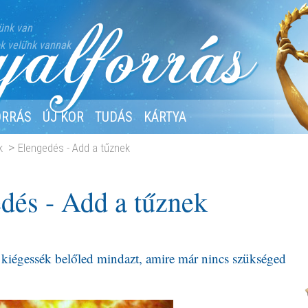
ünk van
k velünk vannak
ORRÁS
ÚJ KOR
TUDÁS
KÁRTYA
k
Elengedés - Add a tűznek
dés - Add a tűznek
 kiégessék belőled mindazt, amire már nincs szükséged