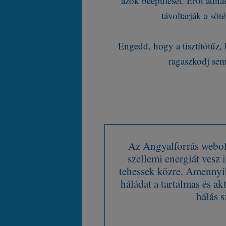
azok beépülését. Erőt adna
távoltarják a söt
Engedd, hogy a tisztítótűz,
ragaszkodj semm
Az Angyalforrás webold
szellemi energiát vesz
tehessek közre. Amennyib
háládat a tartalmas és ak
hálás s