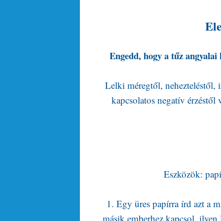
Ele
Engedd, hogy a tűz angyalai 
Lelki méregtől, nehezteléstől, 
kapcsolatos negatív érzéstől
Eszközök: papír
1. Egy üres papírra írd azt a 
másik emberhez kapcsol, ilyen 