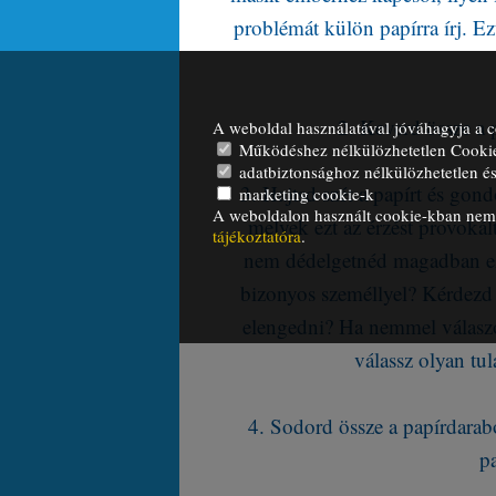
problémát külön papírra írj. E
2. Keverd össze a 
A weboldal használatával jóváhagyja a c
Működéshez nélkülözhetetlen Cooki
adatbiztonsághoz nélkülözhetetlen és 
3. Hajtsd szét a papírt és gond
marketing cookie-k
A weboldalon használt cookie-kban nem t
melyek ezt az érzést provokál
tájékoztatóra
.
nem dédelgetnéd magadban ezt
bizonyos személlyel? Kérdezd
elengedni? Ha nemmel válaszols
válassz olyan tu
4. Sodord össze a papírdara
pa