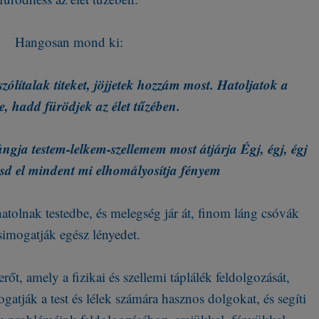
Hangosan mond ki:
szólítalak titeket, jöjjetek hozzám most. Hatoljatok a
e, hadd fürödjek az élet tűzében.
 lángja testem-lelkem-szellemem most átjárja Égj, égj, égj
gesd el mindent mi elhomályosítja fényem
atolnak testedbe, és melegség jár át, finom láng csóvák
simogatják egész lényedet.
rőt, amely a fizikai és szellemi táplálék feldolgozását,
gatják a test és lélek számára hasznos dolgokat, és segíti