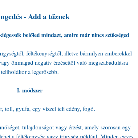
ngedés - Add a tűznek
kiégessék belőled mindazt, amire már nincs szükséged
irigységtől, féltékenységtől, illetve bármilyen emberekkel
 vagy önmagad negatív érzéseitől való megszabadulásra
teliholdkor a legerősebb.
I. módszer
, toll, gyufa, egy vízzel teli edény, fogó.
minőséget, tulajdonságot vagy érzést, amely szorosan egy
lehet a féltékenység vagy irigység például. Minden egyes