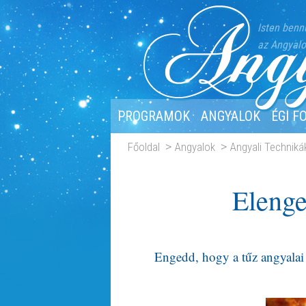
Isten benn
az Angyalo
PROGRAMOK
ANGYALOK
ÉGI F
Főoldal
Angyalok
Angyali Techniká
Elenge
Engedd, hogy a tűz angyalai