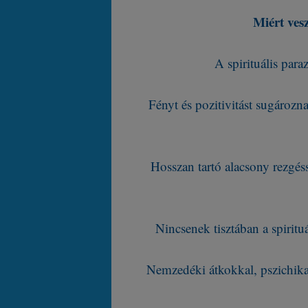
Miért ves
A spirituális para
Fényt és pozitivitást sugározn
Hosszan tartó alacsony rezgés
Nincsenek tisztában a spiritu
Nemzedéki átkokkal, pszichika