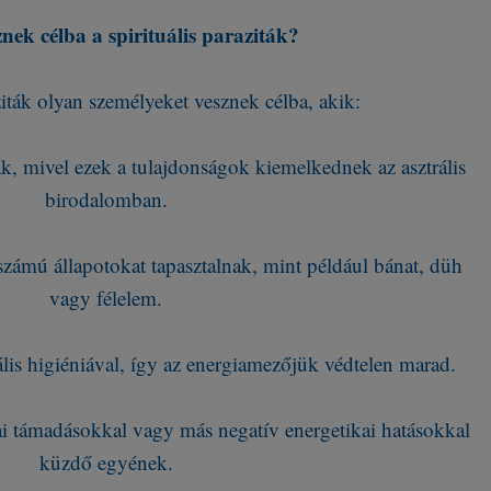
znek célba a spirituális paraziták?
ziták olyan személyeket vesznek célba, akik:
ak, mivel ezek a tulajdonságok kiemelkednek az asztrális
birodalomban.
számú állapotokat tapasztalnak, mint például bánat, düh
vagy félelem.
ális higiéniával, így az energiamezőjük védtelen marad.
i támadásokkal vagy más negatív energetikai hatásokkal
küzdő egyének.