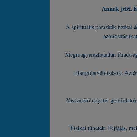
Annak jelei, h
A spirituális paraziták fizika
azonosításukat
Megmagyarázhatatlan fáradtság:
Hangulatváltozások: Az ér
Visszatérő negatív gondolatok
Fizikai tünetek: Fejfájás, m