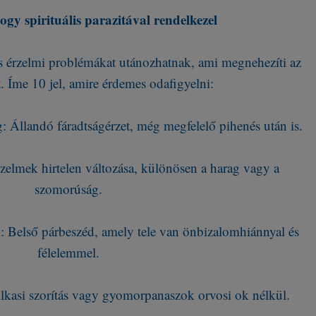
ogy spirituális parazitával rendelkezel
i és érzelmi problémákat utánozhatnak, ami megnehezíti az
. Íme 10 jel, amire érdemes odafigyelni:
 Állandó fáradtságérzet, még megfelelő pihenés után is.
zelmek hirtelen változása, különösen a harag vagy a
szomorúság.
: Belső párbeszéd, amely tele van önbizalomhiánnyal és
félelemmel.
ellkasi szorítás vagy gyomorpanaszok orvosi ok nélkül.