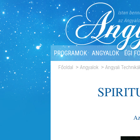
Isten benn
az Angyalo
PROGRAMOK
ANGYALOK
ÉGI F
Főoldal
Angyalok
Angyali Techniká
SPIRIT
Az