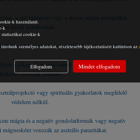
yász, a szívfájdalom vagy a stressz idején energetikai
ookie-k használatát.
nyílások keletkeznek.
e-k
statisztikai cookie-k
rek vagy kapcsolatok vonzhatják ezeket az entitásokat.
árolunk személyes adatokat, részletesebb tájékoztatásért kattintson az
lyen gyökerező érzelmi sebek mágnesként hatnak az
Mindet elfogadom
Elfogadom
élősködő energiák számára.
asztrálprojekció vagy spirituális gyakorlatok megfelelő
védelem nélkül.
kete mágia és a negatív gondolatformák vagy negatív
 mágnesként vonzzák az asztrális parazitákat.