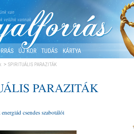
ünk van
k velünk vannak
ORRÁS
ÚJ KOR
TUDÁS
KÁRTYA
k
SPIRITUÁLIS PARAZITÁK
UÁLIS PARAZITÁK
 energiád csendes szabotálói