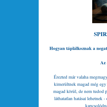
SPI
Hogyan táplálkoznak a negatí
Az 
Érezted már valaha megmagya
kimerültnek magad még egy tel
magad körül, de nem tudod po
láthatatlan hatásai lehetnek
kapcsolódna