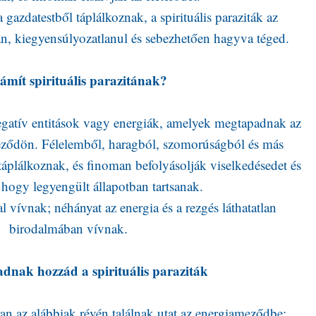
 gazdatestből táplálkoznak, a spirituális paraziták az
tan, kiegyensúlyozatlanul és sebezhetően hagyva téged.
ámít spirituális parazitának?
negatív entitások vagy energiák, amelyek megtapadnak az
ződön. Félelemből, haragból, szomorúságból és más
áplálkoznak, és finoman befolyásolják viselkedésedet és
 hogy legyengült állapotban tartsanak.
 vívnak; néhányat az energia és a rezgés láthatatlan
birodalmában vívnak.
dnak hozzád a spirituális paraziták
ran az alábbiak révén találnak utat az energiameződbe: