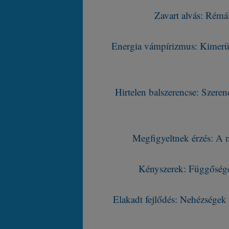
Zavart alvás: Rémá
Energia vámpírizmus: Kimerül
Hirtelen balszerencse: Szere
Megfigyeltnek érzés: A m
Kényszerek: Függőséget
Elakadt fejlődés: Nehézségek 