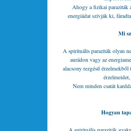
Ahogy a fizikai paraziták a
energiádat szívják ki, fárad
Mi sz
A spirituális paraziták olyan 
aurádon vagy az energiame
alacsony rezgésű érzelmekből t
érzelmeidet,
Nem minden csatát karddal
Hogyan tapa
A spirituális paraziták gyak