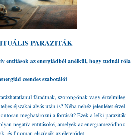
RITUÁLIS PARAZITÁK
v entitások az energiádból anélkül, hogy tudnál róla
energiád csendes szabotálói
rázhatatlanul fáradtnak, szorongónak vagy érzelmileg
jes éjszakai alvás után is? Néha nehéz jelenlétet érzel
ntosan meghatározni a forrását? Ezek a lelki paraziták
 - olyan negatív entitásoké, amelyek az energiameződhöz
k, és finoman elszívják az életerődet.