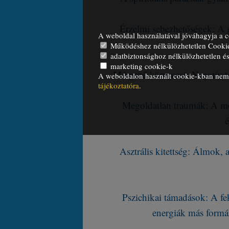
Érzelmi sebezhetőségek: A g
A weboldal használatával jóváhagyja a c
Működéshez nélkülözhetetlen Cooki
adatbiztonsághoz nélkülözhetetlen és 
marketing cookie-k
Mérgező környezet: Negatív te
A weboldalon használt cookie-kban nem t
tájékoztatóra
.
Megoldatlan traumák: A mé
Asztrális kitettség: Álmok, 
Pszichikai támadások: A fe
energiák más formái