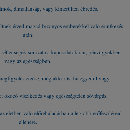
lmok, álmatlanság, vagy kimerülten ébredés.
tnek érzed magad bizonyos emberekkel való érintkezés
után.
ncsétlenségek sorozata a kapcsolatokban, pénzügyekben
vagy az egészségben.
egfigyelés érzése, még akkor is, ha egyedül vagy.
 okozó viselkedés vagy egészségtelen sóvárgás.
az életben való előrehaladásban a legjobb erőfeszítéseid
ellenére.