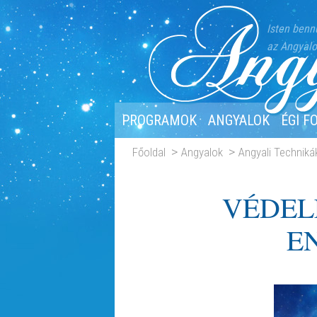
Isten benn
az Angyalo
PROGRAMOK
ANGYALOK
ÉGI F
Főoldal
Angyalok
Angyali Techniká
VÉDEL
E