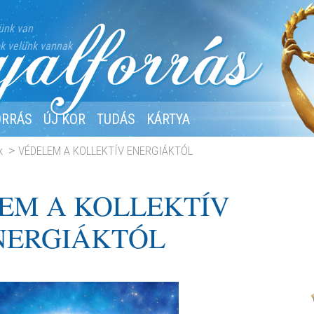
ünk van
k velünk vannak
ORRÁS
ÚJ KOR
TUDÁS
KÁRTYA
k
VÉDELEM A KOLLEKTÍV ENERGIÁKTÓL
EM A KOLLEKTÍV
NERGIÁKTÓL