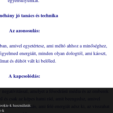
egyensúlyunkat.
néhány jó tanács és technika
Az azonosulás:
ban, amivel egyetértesz, ami méltó ahhoz a minőséghez,
 figyelmed energiáit, minden olyan dologtól, ami káoszt,
almat és dühöt vált ki belőled.
A kapcsolódás:
v negatívitással, amelyet a fősodrású média és az emberek
ű és csak az képes hatni rád, amit beengedsz, amivel
ookie-k használatát.
z. Hatás-ellenhatás, ami felé energiát adsz ki, az visszahat
e-k