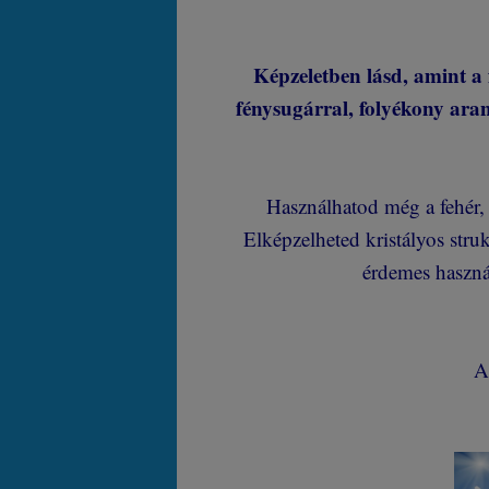
Képzeletben lásd, amint a 
fénysugárral, folyékony ara
Használhatod még a fehér, a
Elképzelheted kristályos str
érdemes használ
An