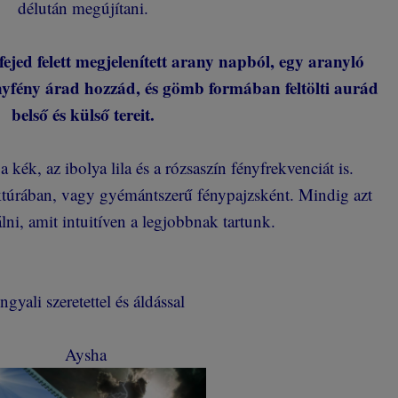
délután megújítani.
fejed felett megjelenített arany napból, egy aranyló
nyfény árad hozzád, és gömb formában feltölti aurád
belső és külső tereit.
 kék, az ibolya lila és a rózsaszín fényfrekvenciát is.
uktúrában, vagy gyémántszerű fénypajzsként. Mindig azt
ni, amit intuitíven a legjobbnak tartunk.
gyali szeretettel és áldással
Aysha