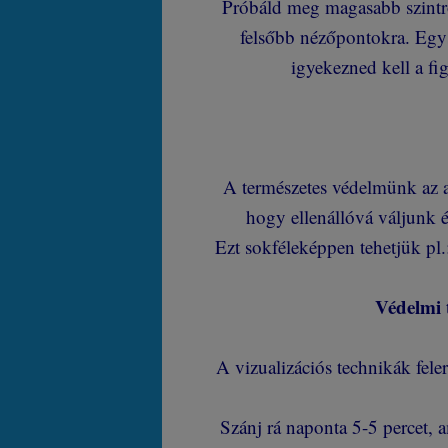
Próbáld meg magasabb szintről
felsőbb nézőpontokra. Egys
igyekezned kell a f
A természetes védelmünk az a
hogy ellenállóvá váljunk 
Ezt sokféleképpen tehetjük pl.:
Védelmi t
A vizualizációs technikák feler
Szánj rá naponta 5-5 percet, 