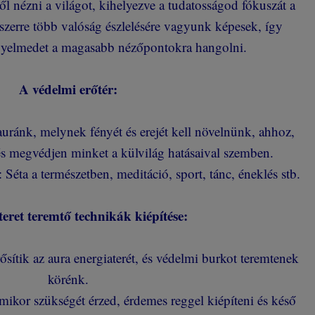
 nézni a világot, kihelyezve a tudatosságod fókuszát a
zerre több valóság észlelésére vagyunk képesek, így
igyelmedet a magasabb nézőpontokra hangolni.
A védelmi erőtér:
uránk, melynek fényét és erejét kell növelnünk, ahhoz,
és megvédjen minket a külvilág hatásaival szemben.
 Séta a természetben, meditáció, sport, tánc, éneklés stb.
eret teremtő technikák kiépítése:
ősítik az aura energiaterét, és védelmi burkot teremtenek
körénk.
amikor szükségét érzed, érdemes reggel kiépíteni és késő