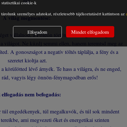
rád.
statisztikai cookie-k
árolunk személyes adatokat, részletesebb tájékoztatásért kattintson az
A világ megmentése:
Mindet elfogadom
Elfogadom
éget vállalnod, a Földön történő összes gonoszságért,
a világot. Ne küzdj semmi ellen, hanem teremtsd meg az
íted. A gonoszságot a negatív töltés táplálja, a fény és a
szeretet kioltja azt.
a körülötted lévő árnyék. Te hass a világra, és ne enged,
n rád, vagyis légy önnön-fénymagodban erős!
 elfogadás nem befogadás:
r túl engedékenyek, túl megalkuvók, és túl sok mindent
tereikbe, ami megvezeti őket és energetikai szinten