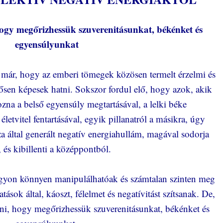
ogy megőrizhessük szuverenitásunkat, békénket és
egyensúlyunkat
 már, hogy az emberi tömegek közösen termelt érzelmi és
ősen képesek hatni. Sokszor fordul elő, hogy azok, akik
ozna a belső egyensúly megtartásával, a lelki béke
életvitel fentartásával, egyik pillanatról a másikra, úgy
 által generált negatív energiahullám, magával sodorja
, és kibillenti a középpontból.
agyon könnyen manipulálhatóak és számtalan szinten meg
tások által, káoszt, félelmet és negatívitást szítsanak. De,
zni, hogy megőrizhessük szuverenitásunkat, békénket és