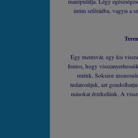
manipulálja. Légy egészségese
intim szférádba, vagyis a sz
Terem
Egy mentsvár, egy kis vissza
fontos, hogy visszanyerhessü
miénk. Sokszor azonosulu
tudatosítjuk, azt gondolhatj
másokat érzékelünk. A vissza