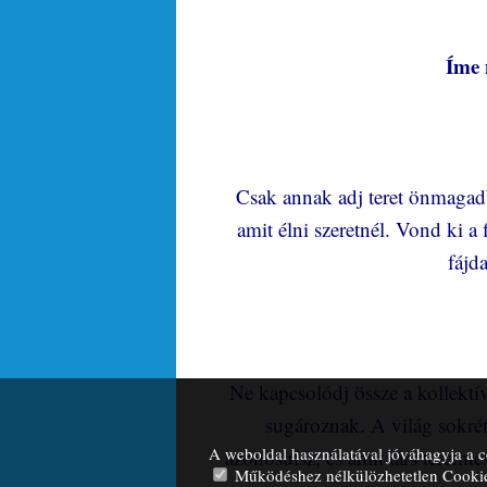
Íme 
Csak annak adj teret önmagad
amit élni szeretnél. Vond ki a
fájd
Ne kapcsolódj össze a kollektí
sugároznak. A világ sokrét
A weboldal használatával jóváhagyja a c
azonosulsz, és amit társ teremtes
Működéshez nélkülözhetetlen Cooki