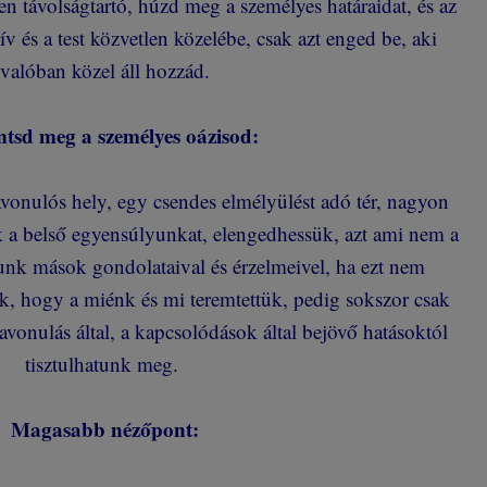
n távolságtartó, húzd meg a személyes határaidat, és az
ív és a test közvetlen közelébe, csak azt enged be, aki
valóban közel áll hozzád.
tsd meg a személyes oázisod:
vonulós hely, egy csendes elmélyülést adó tér, nagyon
k a belső egyensúlyunkat, elengedhessük, azt ami nem a
nk mások gondolataival és érzelmeivel, ha ezt nem
uk, hogy a miénk és mi teremtettük, pedig sokszor csak
vonulás által, a kapcsolódások által bejövő hatásoktól
tisztulhatunk meg.
Magasabb nézőpont: