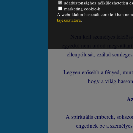
adatbiztonsághoz nélkülözhetetlen és 
marketing cookie-k
A weboldalon használt cookie-kban nem t
tájékoztatóra
.
Nem kell személyes felelőss
egyedül nem tudod megváltani 
ellenpólusát, ezáltal semleges
Legyen erősebb a fényed, mint 
hogy a világ hasso
Az
A spirituális emberek, sokszo
engednek be a személyes 