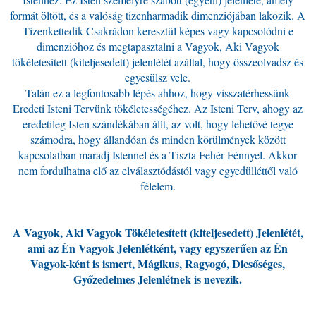
formát öltött, és a valóság tizenharmadik dimenziójában lakozik. A
Tizenkettedik Csakrádon keresztül képes vagy kapcsolódni e
dimenzióhoz és megtapasztalni a Vagyok, Aki Vagyok
tökéletesített (kiteljesedett) jelenlétét azáltal, hogy összeolvadsz és
egyesülsz vele.
Talán ez a legfontosabb lépés ahhoz, hogy visszatérhessünk
Eredeti Isteni Tervünk tökéletességéhez. Az Isteni Terv, ahogy az
eredetileg Isten szándékában állt, az volt, hogy lehetővé tegye
számodra, hogy állandóan és minden körülmények között
kapcsolatban maradj Istennel és a Tiszta Fehér Fénnyel. Akkor
nem fordulhatna elő az elválasztódástól vagy egyedülléttől való
félelem.
A Vagyok, Aki Vagyok Tökéletesített (kiteljesedett) Jelenlétét,
ami az Én Vagyok Jelenlétként, vagy egyszerűen az Én
Vagyok-ként is ismert, Mágikus, Ragyogó, Dicsőséges,
Győzedelmes Jelenlétnek is nevezik.