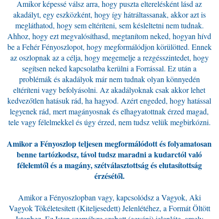
Amikor képessé válsz arra, hogy puszta elterelésként lásd az
akadályt, egy eszközként, hogy így hátráltassanak, akkor azt is
megláthatod, hogy sem eltéríteni, sem késleltetni nem tudnak.
Ahhoz, hogy ezt megvalósíthasd, megtanítom neked, hogyan hívd
be a Fehér Fényoszlopot, hogy megformálódjon körülötted. Ennek
az oszlopnak az a célja, hogy megemelje a rezgésszintedet, hogy
segítsen neked kapcsolatba kerülni a Forrással. Ez után a
problémák és akadályok már nem tudnak olyan könnyedén
eltéríteni vagy befolyásolni. Az akadályoknak csak akkor lehet
kedvezőtlen hatásuk rád, ha hagyod. Azért engeded, hogy hatással
legyenek rád, mert magányosnak és elhagyatottnak érzed magad,
tele vagy félelmekkel és úgy érzed, nem tudsz velük megbirkózni.
Amikor a Fényoszlop teljesen megformálódott és folyamatosan
benne tartózkodsz, távol tudsz maradni a kudarctól való
félelemtől és a magány, szétválasztottság és elutasítottság
érzésétől.
Amikor a Fényoszlopban vagy, kapcsolódsz a Vagyok, Aki
Vagyok Tökéletesített (Kiteljesedett) Jelenlétéhez, a Formát Öltött
Istenhez. Ez Isten személyre szabott (egyéni) jelenléte, amely