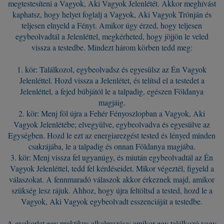
megtestesíteni a Vagyok, Aki Vagyok Jelenlétét. Akkor meghívást
kaphatsz, hogy helyet foglalj a Vagyok, Aki Vagyok Trónján és
teljesen elnyeld a Fényt. Amikor úgy érzed, hogy teljesen
egybeolvadtál a Jelenléttel, megkérheted, hogy jöjjön le veled
vissza a testedbe. Mindezt három körben tedd meg:
1. kör: Találkozol, egybeolvadsz és egyesülsz az Én Vagyok
Jelenléttel. Hozd vissza a Jelenlétet, és telítsd el a testedet a
Jelenléttel, a fejed búbjától le a talpadig, egészen Földanya
magjáig.
2. kör: Menj föl újra a Fehér Fényoszlopban a Vagyok, Aki
Vagyok Jelenlétébe; elvegyülve, egybeolvadva és egyesülve az
Egységben. Hozd le ezt az energiarezgést tested és lényed minden
csakrájába, le a talpadig és onnan Földanya magjába.
3. kör: Menj vissza fel ugyanúgy, és miután egybeolvadtál az Én
Vagyok Jelenléttel, tedd fel kérdéseidet. Mikor végeztél, figyeld a
válaszokat. A fennmaradó válaszok akkor érkeznek majd, amikor
szükség lesz rájuk. Ahhoz, hogy újra feltöltsd a tested, hozd le a
Vagyok, Aki Vagyok egybeolvadt esszenciáját a testedbe.
A gyakorlat egy praktikus alkalmazása: amikor egy találkozó vagy