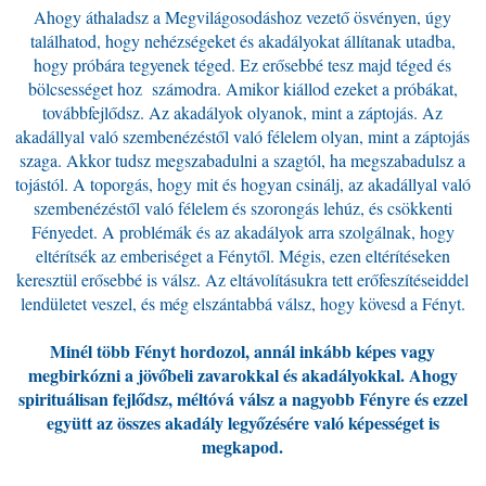
Ahogy áthaladsz a Megvilágosodáshoz vezető ösvényen, úgy
találhatod, hogy nehézségeket és akadályokat állítanak utadba,
hogy próbára tegyenek téged. Ez erősebbé tesz majd téged és
bölcsességet hoz számodra. Amikor kiállod ezeket a próbákat,
továbbfejlődsz. Az akadályok olyanok, mint a záptojás. Az
akadállyal való szembenézéstől való félelem olyan, mint a záptojás
szaga. Akkor tudsz megszabadulni a szagtól, ha megszabadulsz a
tojástól. A toporgás, hogy mit és hogyan csinálj, az akadállyal való
szembenézéstől való félelem és szorongás lehúz, és csökkenti
Fényedet. A problémák és az akadályok arra szolgálnak, hogy
eltérítsék az emberiséget a Fénytől. Mégis, ezen eltérítéseken
keresztül erősebbé is válsz. Az eltávolításukra tett erőfeszítéseiddel
lendületet veszel, és még elszántabbá válsz, hogy kövesd a Fényt.
Minél több Fényt hordozol, annál inkább képes vagy
megbirkózni a jövőbeli zavarokkal és akadályokkal. Ahogy
spirituálisan fejlődsz, méltóvá válsz a nagyobb Fényre és ezzel
együtt az összes akadály legyőzésére való képességet is
megkapod.