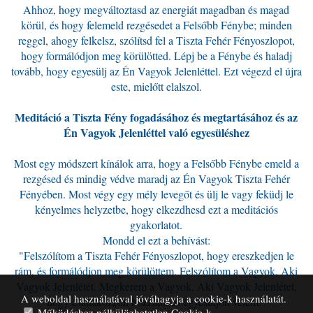
Ahhoz, hogy megváltoztasd az energiát magadban és magad
körül, és hogy felemeld rezgésedet a Felsőbb Fénybe; minden
reggel, ahogy felkelsz, szólítsd fel a Tiszta Fehér Fényoszlopot,
hogy formálódjon meg körülötted. Lépj be a Fénybe és haladj
tovább, hogy egyesülj az Én Vagyok Jelenléttel. Ezt végezd el újra
este, mielőtt elalszol.
Meditáció a Tiszta Fény fogadásához és megtartásához és az
Én Vagyok Jelenléttel való egyesüléshez
Most egy módszert kínálok arra, hogy a Felsőbb Fénybe emeld a
rezgésed és mindig védve maradj az Én Vagyok Tiszta Fehér
Fényében. Most végy egy mély levegőt és ülj le vagy feküdj le
kényelmes helyzetbe, hogy elkezdhesd ezt a meditációs
gyakorlatot.
Mondd el ezt a behívást:
"Felszólítom a Tiszta Fehér Fényoszlopot, hogy ereszkedjen le
rám, és formálódjon meg körülöttem. Felszólítom a Vagyok, Aki
Vagyok Jelenlétét. Megkérem a Vagyok, Aki Vagyok Jelenlétet,
A weboldal használatával jóváhagyja a cookie-k használatát.
hogy csatlakozzon hozzám, és egyesüljön velem."
Működéshez nélkülözhetetlen Cookie-k