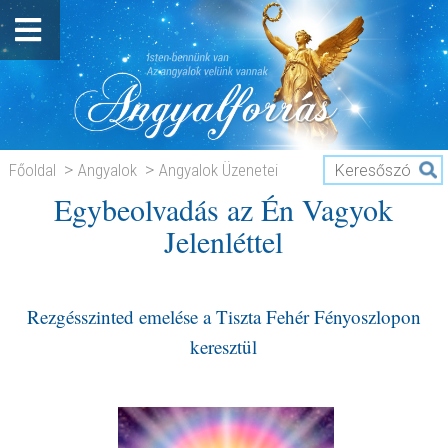
Főoldal
Angyalok
Angyalok Üzenetei
Egybeolvadás az Én Vagyok
Egybeolvadás az Én Vagyok Jelenléttel
Jelenléttel
Rezgésszinted emelése a Tiszta Fehér Fényoszlopon
keresztül