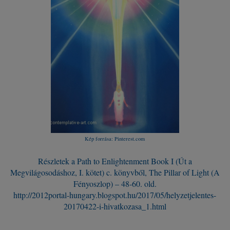
Kép forrása: Pinterest.com
Részletek a Path to Enlightenment Book I (Út a
Megvilágosodáshoz, I. kötet) c. könyvből, The Pillar of Light (A
Fényoszlop) – 48-60. old.
http://2012portal-hungary.blogspot.hu/2017/05/helyzetjelentes-
20170422-i-hivatkozasa_1.html