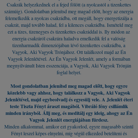
Csakrák helyezkednek el a fejed fölött (a nyolcastól a tizenkettes
számúig). Gondolatban jelenítsd meg magad előtt, hogy az energia
felemelkedik a nyolcas csakrádba, ott megáll, hogy energetizálja a
csakrát, majd tovább halad, fel a kilences csakrádba. Ismételd meg
ezt a tízes, tizenegyes és tizenkettes csakráddal is. Ily módon az
energia csakráról csakrára haladva emelkedik fel a valóság
tizenharmadik dimenziójában lévő tizenkettes csakrádba, a
Vagyok, Aki Vagyok Trónjához. Ott találkozol majd az Én
Vagyok Jelenlétével. Az Én Vagyok Jelenlét, amely a formában
megnyilvánult Isten esszenciája, a Vagyok, Aki Vagyok Trónján
foglal helyet.
Most gondolatban jelenítsd meg magad előtt, hogy egyre
közelebb vagy ahhoz, hogy találkozz a Vagyok, Aki Vagyok
Jelenlétével, majd egybeolvadj és egyesülj vele. A Jelenlét éteri
teste Tiszta Fényt áraszt magából. Vibráló fény csillámlik
minden irányból. Állj meg, és meditálj egy ideig, ahogy az Én
Vagyok Jelenlét energiájában fürdesz.
Minden alkalommal, amikor ezt gyakorlod, egyre magasabb szintű
Fényt leszel képes elnyelni, míg végül elkezded betelíteni és