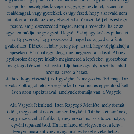
csoportos beszélgetés közepén vagy, egy ügyféllel, pácienssel,
családtaggal, vagy gyerekkel, és úgy érzed, hogy a szavaid nem
jutnak el a másikhoz vagy elveszíted a fókuszt, kérj elnézést egy
percre, amíg összeszeded magad. Menj a mosdóba, ha ez az
egyetlen módja, hogy egyedül legyél. Szánj egy értékes pillanatot
az Egységnek, hogy összeszedd magad és végezd el a fenti
gyakorlatot. Először néhány percig fog tartani, hogy végighaladj a
lépéseken. Eltarthat egy ideig, míg megérzed a hatását. Ahogy
gyakorolsz és egyre inkább megismered a lépéseket, gyorsabban
meg fogod érezni a változást. Eljuthatsz egy olyan szintre, ahol
azonnal érzed a hatást.
Ahhoz, hogy visszatérj az Egységbe, és megszabadítsd magad az
elválasztottságtól, először egybe kell olvadnod és egyesülnöd kell
Isten azon aspektusával, amelynek formája van, a Vagyok,
Aki Vagyok Jelenléttel. Isten Ragyogó Jelenléte, mely formát
öltött, megjelenhet neked emberi lényként. Tűnhet kétneműnek,
vagy megjelenhet férfiként, vagy nőként is. Ez a te személyes,
egyéni tapasztalásod. Ha nem látod ténylegesen ezt a lényt,
Fényvillanásokat vagy nyugalmat és békét érzékelhetsz a