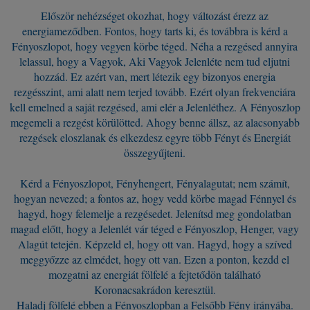
Először nehézséget okozhat, hogy változást érezz az
energiameződben. Fontos, hogy tarts ki, és továbbra is kérd a
Fényoszlopot, hogy vegyen körbe téged. Néha a rezgésed annyira
lelassul, hogy a Vagyok, Aki Vagyok Jelenléte nem tud eljutni
hozzád. Ez azért van, mert létezik egy bizonyos energia
rezgésszint, ami alatt nem terjed tovább. Ezért olyan frekvenciára
kell emelned a saját rezgésed, ami elér a Jelenléthez. A Fényoszlop
megemeli a rezgést körülötted. Ahogy benne állsz, az alacsonyabb
rezgések eloszlanak és elkezdesz egyre több Fényt és Energiát
összegyűjteni.
Kérd a Fényoszlopot, Fényhengert, Fényalagutat; nem számít,
hogyan nevezed; a fontos az, hogy vedd körbe magad Fénnyel és
hagyd, hogy felemelje a rezgésedet. Jelenítsd meg gondolatban
magad előtt, hogy a Jelenlét vár téged e Fényoszlop, Henger, vagy
Alagút tetején. Képzeld el, hogy ott van. Hagyd, hogy a szíved
meggyőzze az elmédet, hogy ott van. Ezen a ponton, kezdd el
mozgatni az energiát fölfelé a fejtetődön található
Koronacsakrádon keresztül.
Haladj fölfelé ebben a Fényoszlopban a Felsőbb Fény irányába.