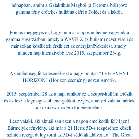
hónapban, amint a Galaktikus Magból (a Pleroma-ból) jövő
gamma fény erőteljes hulláma eléri a Földet és a lakóit.
Fontos megjegyezni, hogy mi már alaposan benne vagyunk a
gamma sugárzásban, amely a WAVE-X (x hullám) nevet viseli és
már sokan közületek érzik ezt az energianövekedést, amely
minden nap intenzívebb lesz 2015, szeptember 28-ig.
Az emberiség fejlődésének ezt a nagy pontját "THE EVENT
HORIZON" (Horizon esemény) néven ismerik.
2015, szeptember 28 az a nap, amikor ez a szuper-hullám tetőzik
és ez lesz a legmagasabb energetikai rezgés, amelyet valaha mértek
a kozmosz modern történelmében.
Lesz valaki, aki aktuálisan ezen a napon emelkedik fel? Igen!
Bármelyik fénylény, aki már a 21 Hertz 5D-s rezgéséhez közeli
szinten rezeg, át fog törni az 5D-t védő akadályon, a "The Great