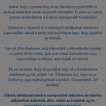
Ismert, hogy a gamma fény képes bármilyen egyed DNS-ét
azonnal átalakítani annak magasabb formájába. Ti most szó szerint
gyorsan átalakulhattok a ti lehető legmagasabb formátokba!
Néhányan a végzetről és a sötétségről prédikálnak mindezzel
kapcsolatban, másokat pedig teljesen hidegen hagy, hogy igazából
mi történik.
Van sok Első-Hullámos, akik lelkesedtek a felemelkedés nyomán
az elmúlt 40-60 évben, akik nem voltak közömbösek ezzel
kapcsolatban és örülnek, mert tudják mi történik.
Mi azt mondjuk, hogy lovagoljátok meg ezt a fotonhullámot
mindennel együtt, amitek van. Tekintsétek úgy, hogy ez az
Emberség igazi szabadságának a kezdete. Ünnepeljetek, azt
mondjuk!
Éljetek hibátlanul minden szempontból miközben mi minden
pillanatban haladunk előre, amint az ionjaitok egyre
gyorsabban és gyorsabban forognak.