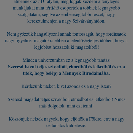
átmennek az 5D fátylán, meg fogják kezdeni a tényleges
munkájukat mint férfi/nő csoportok a többiek legnagyobb
szolgálatára, segítve az emberiség többi részét, hogy
keresztülmenjen a nagy Szivárványhídon.
Nem győzzük hangsúlyozni annak fontosságát, hogy fordítsatok
nagy figyelmet magatokra ebben a jelentőségteljes időben, hogy a
legjobbat hozzátok ki magatokból!
Minden univerzumban ez a legnagyobb tanítás:
Szeresd Istent teljes szívedből, elmédből és lelkedből és ez a
titok, hogy belépj a Mennyek Birodalmába.
Kérdezünk titeket, kivel azonos ez a nagy Isten?
Szeresd magadat teljes szívedből, elmédből és lelkedből! Nincs
más dolgotok, mint ezt tenni!
Köszönjük nektek nagyok, hogy eljöttök a Földre, erre a nagy
céltudatos küldetésre.