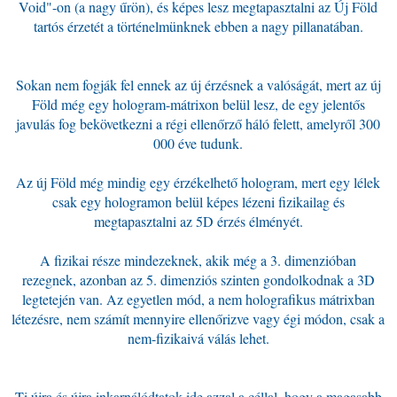
Void"-on (a nagy űrön), és képes lesz megtapasztalni az Új Föld
tartós érzetét a történelmünknek ebben a nagy pillanatában.
Sokan nem fogják fel ennek az új érzésnek a valóságát, mert az új
Föld még egy hologram-mátrixon belül lesz, de egy jelentős
javulás fog bekövetkezni a régi ellenőrző háló felett, amelyről 300
000 éve tudunk.
Az új Föld még mindig egy érzékelhető hologram, mert egy lélek
csak egy hologramon belül képes lézeni fizikailag és
megtapasztalni az 5D érzés élményét.
A fizikai része mindezeknek, akik még a 3. dimenzióban
rezegnek, azonban az 5. dimenziós szinten gondolkodnak a 3D
legtetején van. Az egyetlen mód, a nem holografikus mátrixban
létezésre, nem számít mennyire ellenőrizve vagy égi módon, csak a
nem-fizikaivá válás lehet.
Ti újra és újra inkarnálódtatok ide azzal a céllal, hogy a magasabb