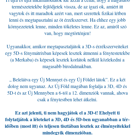
természetetekbe fejlődjetek vissza, de az igazi ok, amiért itt
vagytok és itt maradtok azért van, mert szerettek fizikai létben
lenni és megtapasztalni az öt érzékszervet. Ha ehhez egy jobb
környezetetek lenne, minden tökéletes lenne. Ez az, amiről szó
van, hogy megtörténjen!
Ugyanakkor, amikor megtapasztaljátok a 3D-s érzékszerveiteket
egy 5D-s fénymátrixban képesek lesztek átmenni a fénytestetekbe
(a Merkaba) és képesek lesztek korlátok nélkül közlekedni a
magasabb birodalmakban.
„ Belelátva egy Új Mennyet és egy Új Földet látok”. Ez a két
dolog nem ugyanaz. Az Új Föld magában foglalja a 3D, 4D és
5D-t és az Új Mennyben a 6-tól a 12. dimenziók vannak, ahova
csak a fénytestben lehet átkelni.
Ez azt jelenti, ti nem hagyjátok el a 3D-t! Ehelyett ti
folytatjátok a léteteket a 3D, 4D és 5D-ben ugyanabban a tér-
időben (most itt) és teljesen tisztában lesztek az élményeitekkel
mindegyik dimenzióban.