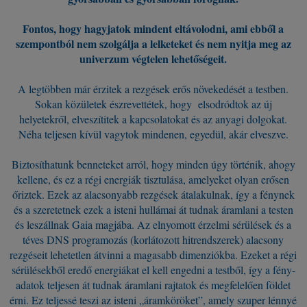
Fontos, hogy hagyjatok mindent eltávolodni, ami ebből a
szempontból nem szolgálja a lelketeket és nem nyitja meg az
univerzum végtelen lehetőségeit.
A legtöbben már érzitek a rezgések erős növekedését a testben.
Sokan közületek észrevettétek, hogy elsodródtok az új
helyetekről, elveszítitek a kapcsolatokat és az anyagi dolgokat.
Néha teljesen kívül vagytok mindenen, egyedül, akár elveszve.
Biztosíthatunk benneteket arról, hogy minden úgy történik, ahogy
kellene, és ez a régi energiák tisztulása, amelyeket olyan erősen
őriztek. Ezek az alacsonyabb rezgések átalakulnak, így a fénynek
és a szeretetnek ezek a isteni hullámai át tudnak áramlani a testen
és leszállnak Gaia magjába. Az elnyomott érzelmi sérülések és a
téves DNS programozás (korlátozott hitrendszerek) alacsony
rezgéseit lehetetlen átvinni a magasabb dimenziókba. Ezeket a régi
sérülésekből eredő energiákat el kell engedni a testből, így a fény-
adatok teljesen át tudnak áramlani rajtatok és megfelelően földet
érni. Ez teljessé teszi az isteni „áramköröket”, amely szuper lénnyé