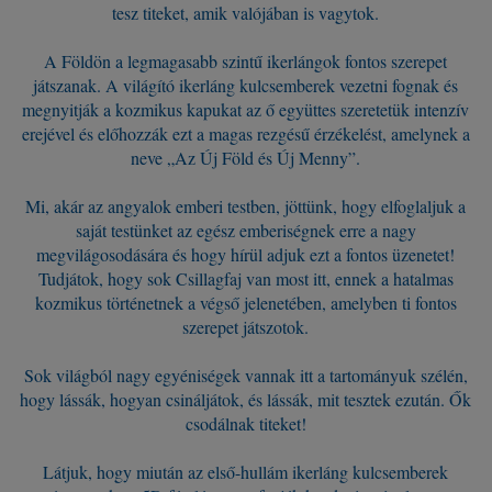
tesz titeket, amik valójában is vagytok.
A Földön a legmagasabb szintű ikerlángok fontos szerepet
játszanak. A világító ikerláng kulcsemberek vezetni fognak és
megnyitják a kozmikus kapukat az ő együttes szeretetük intenzív
erejével és előhozzák ezt a magas rezgésű érzékelést, amelynek a
neve „Az Új Föld és Új Menny”.
Mi, akár az angyalok emberi testben, jöttünk, hogy elfoglaljuk a
saját testünket az egész emberiségnek erre a nagy
megvilágosodására és hogy hírül adjuk ezt a fontos üzenetet!
Tudjátok, hogy sok Csillagfaj van most itt, ennek a hatalmas
kozmikus történetnek a végső jelenetében, amelyben ti fontos
szerepet játszotok.
Sok világból nagy egyéniségek vannak itt a tartományuk szélén,
hogy lássák, hogyan csináljátok, és lássák, mit tesztek ezután. Ők
csodálnak titeket!
Látjuk, hogy miután az első-hullám ikerláng kulcsemberek