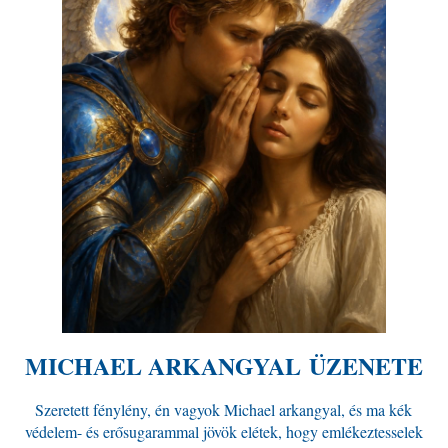
MICHAEL ARKANGYAL ÜZENETE
Szeretett fénylény, én vagyok Michael arkangyal, és ma kék
védelem- és erősugarammal jövök elétek, hogy emlékeztesselek