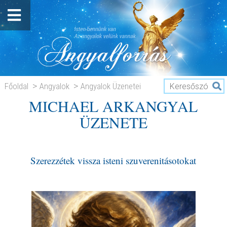
Főoldal
Angyalok
Angyalok Üzenetei
MICHAEL ARKANGYAL
MICHAEL ARKANGYAL ÜZENETE
ÜZENETE
Szerezzétek vissza isteni szuverenitásotokat