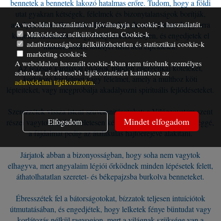
bennetek a bennetek lakozó hatalmas erőre. Tudom, hogy a földi
utat gyakran kétségek, félelmek és bizonytalanságok borítják,
A weboldal használatával jóváhagyja a cookie-k használatát.
amelyek elhomályosítják a látásotokat, de azért jöttem, hogy arra
Működéshez nélkülözhetetlen Cookie-k
kérjelek benneteket, hogy lélegezzetek mélyen, és engedjetek el
adatbiztonsághoz nélkülözhetetlen és statisztikai cookie-k
minden terhet, amelyet nem kell cipelnetek.
marketing cookie-k
A weboldalon használt cookie-kban nem tárolunk személyes
Az igazság kardjával elvágok minden energetikai köteléket,
adatokat, részletesebb tájékoztatásért kattintson az
korlátozó hiedelmet vagy félelmet, amely a múlthoz köti
adatvédelmi tájékoztatóra
.
lépteiteket, vagy megpróbálja akadályozni spirituális fejlődéseteket.
Szerezzétek vissza isteni szuverenitásotokat; a Világegyetem szent
Mindet elfogadom
Elfogadom
részei vagytok, akik tökéletesen képesek a sötétséget bölcsességgé,
a fájdalmat pedig az átalakulás hajtóerejévé alakítani.
Járjatok abban a bizonyosságban, hogy soha nem vagytok
elhagyva, mert angyalaim légiói őrködnek minden lépésetek felett,
áthatolhatatlan szeretet- és békepajzsba burkolva benneteket.
Ébresszétek fel a bátorságotokat, bízzatok teljesen intuíciótok
útmutatásában, és engedjétek, hogy lelketek fénye büntudat vagy
korlátozás nélkül ragyogjon, mert a világnak szüksége van a