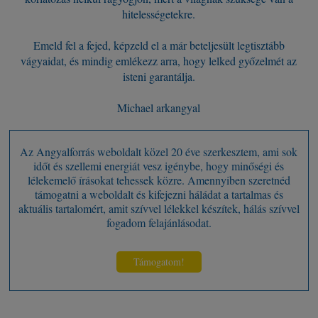
hitelességetekre.
Emeld fel a fejed, képzeld el a már beteljesült legtisztább
vágyaidat, és mindig emlékezz arra, hogy lelked győzelmét az
isteni garantálja.
Michael arkangyal
Az Angyalforrás weboldalt közel 20 éve szerkesztem, ami sok
időt és szellemi energiát vesz igénybe, hogy minőségi és
lélekemelő írásokat tehessek közre. Amennyiben szeretnéd
támogatni a weboldalt és kifejezni háládat a tartalmas és
aktuális tartalomért, amit szívvel lélekkel készítek, hálás szívvel
fogadom felajánlásodat.
Támogatom!