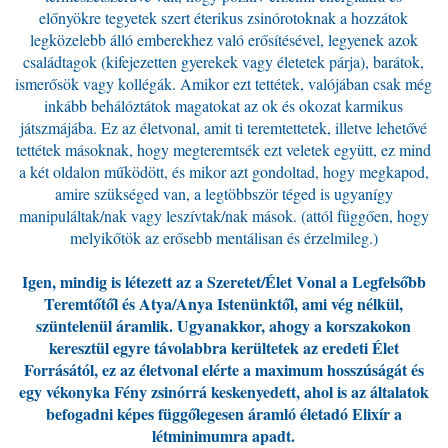
előnyökre tegyetek szert éterikus zsinórotoknak a hozzátok
legközelebb álló emberekhez való erősítésével, legyenek azok
családtagok (kifejezetten gyerekek vagy életetek párja), barátok,
ismerősök vagy kollégák. Amikor ezt tettétek, valójában csak még
inkább behálóztátok magatokat az ok és okozat karmikus
játszmájába. Ez az életvonal, amit ti teremtettetek, illetve lehetővé
tettétek másoknak, hogy megteremtsék ezt veletek együtt, ez mind
a két oldalon működött, és mikor azt gondoltad, hogy megkapod,
amire szükséged van, a legtöbbször téged is ugyanígy
manipuláltak/nak vagy leszívtak/nak mások. (attól függően, hogy
melyikőtök az erősebb mentálisan és érzelmileg.)
Igen, mindig is létezett az a Szeretet/Élet Vonal a Legfelsőbb
Teremtőtől és Atya/Anya Istenünktől, ami vég nélkül,
szüntelenül áramlik. Ugyanakkor, ahogy a korszakokon
keresztül egyre távolabbra kerültetek az eredeti Élet
Forrásától, ez az életvonal elérte a maximum hosszúságát és
egy vékonyka Fény zsinórrá keskenyedett, ahol is az általatok
befogadni képes függőlegesen áramló életadó Elixír a
létminimumra apadt.