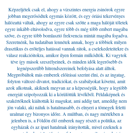
Képzeljétek csak el, ahogy a vízszintes energia zsinórok egyre
jobban megerősödtek egymás között, és egy óriási tekervényes
hálózattá váltak, ahogy az egyre csak szőtte a maga hálóját tőletek
egyre inkább eltávolodva, egyre több és még több embert magába
szőve, és egyre több bomlasztó frekvencia mintát magába fogadva.
Szeretnénk, ha tudatában lennétek annak, hogy a többiek milyen
drasztikus és erőteljes hatással vannak rátok, a cselekedeteitekre és
válasz reakcióitokra, amikor ilyen formán működtök. Ki vagytok
téve így mások szeszélyeinek, és minden idők legerősebb és
legnépszerűbb hitrendszereinek befolyása alatt álltok.
Megpróbáltok más emberek előírásai szerint élni, és az ingatag,
folyton változó divatot, tradíciókat, és szabályokat követni, amit
azok alkotnak, akiknek megvan az a képességük, hogy a legtöbb
energiát szipolyozzák ki a körülöttük lévőkből. Példaképnek és
szakértőknek kiáltották ki magukat, ami addig tart, ameddig nem
jön valaki, aki náluk is hatalmasabb, és elnyeri a tömegek feletti
uralmat egy bizonyos időre. A múltban, és nagy mértékben a
jelenben is, a Földön élő emberek nagy részét a politika, az
egyházak és az ipari hatalmak irányították, mivel ezeknek a