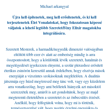
Michael arkangyal
Újra kell építenetek, meg kell erősítenetek, és ki kell
terjesztenetek Élet Vonalatokat, hogy fokozatosan képessé
váljatok a lehető legtöbb Szeretet/Fény Elixír magatokba
integrálására.
Szeretett Mesterek, a harmadik/negyedik dimenzió valóságában
eltöltött több ezer év alatt az emberiség mindig is arra
összpontosított, hogy a körülöttük lévők szeretetét, hatalmát és
megelégedését igyekezzen elnyerni, a szolár plexushoz erősített
éterikus zsinórón keresztül annak érdekében, hogy elszívja mások
energiáját a vízszintes szokásoknak megfelelően. A dualitás
játszmája egy húzd meg/ereszd meg tánc volt, vagy egy küzdelem
arra vonatkozólag, hogy ami belőletek hiányzik azt másoktól
szerezzétek meg, amiről is azt gondoltátok, hogy az majd
megteremti életetekben a szeretetet és az önbecsülés érzését.
Anélkül, hogy felfogtátok volna, hogy mi is történik,
természetszerűvé vált, hogy pozitív érzelmi energiákra és