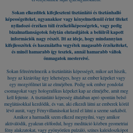
Sokan elkezditek kifejleszteni tisztánlátó és tisztánhalló
képességeiteket, ugyanakkor vagy kényelmetlenül érint titeket
nyiladozó érzéken túli érzékelőképességetek, vagy pedig
bizalmatlanságotok folytán elutasítjátok a belülről kapott
információk nagy részét. Itt az ideje, hogy mindannyian
kifejlesszétek és használatba vegyétek magasabb érzékeiteket,
és minél hamarabb így tesztek, annál hamarabb váltok
önmagatok mestereivé.
Sokan félreértelmezik a tisztánlátás képességét, mikor azt hiszik,
hogy az kizárólag úgy lehetséges, hogy az ember képeket vagy
egy mozgófilmet lát az elméjében. Pedig sok ember gondolat
csomagokat vagy holografikus képeket kap az elméjébe, amit meg
kell fejtenie. A tisztánlátó képesség általában apró spontán belső
meglátásokkal kezdődik, és van, aki elkezdi látni az emberek körül
lévő aurát, vagy Fényvillanásokat kezd el látni a szeme sarkából.
Amikor a harmadik szem elkezd megnyílni, vagy amikor
aktiválódik, gyakran előfordul, hogy meditáció közben geometriai
fény alakzatokat, vagy gyönyörűen pulzáló, színes kaleidoszkópot