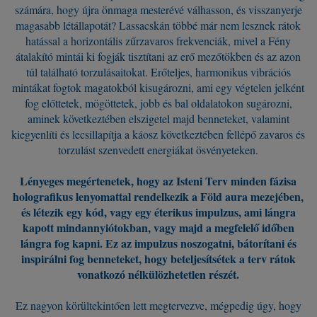
számára, hogy újra önmaga mesterévé válhasson, és visszanyerje
magasabb létállapotát? Lassacskán többé már nem lesznek rátok
hatással a horizontális zűrzavaros frekvenciák, mivel a Fény
átalakító mintái ki fogják tisztítani az erő mezőtökben és az azon
túl található torzulásaitokat. Erőteljes, harmonikus vibrációs
mintákat fogtok magatokból kisugározni, ami egy végtelen jelként
fog előttetek, mögöttetek, jobb és bal oldalatokon sugározni,
aminek következtében elszigetel majd benneteket, valamint
kiegyenlíti és lecsillapítja a káosz következtében fellépő zavaros és
torzulást szenvedett energiákat ösvényeteken.
Lényeges megértenetek, hogy az Isteni Terv minden fázisa
holografikus lenyomattal rendelkezik a Föld aura mezejében,
és létezik egy kód, vagy egy éterikus impulzus, ami lángra
kapott mindannyiótokban, vagy majd a megfelelő időben
lángra fog kapni. Ez az impulzus noszogatni, bátorítani és
inspirálni fog benneteket, hogy beteljesítsétek a terv rátok
vonatkozó nélkülözhetetlen részét.
Ez nagyon körültekintően lett megtervezve, mégpedig úgy, hogy