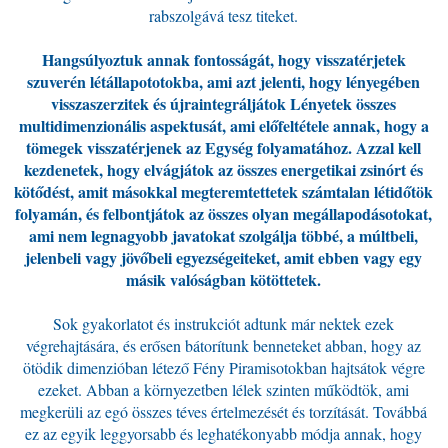
rabszolgává tesz titeket.
Hangsúlyoztuk annak fontosságát, hogy visszatérjetek
szuverén létállapototokba, ami azt jelenti, hogy lényegében
visszaszerzitek és újraintegráljátok Lényetek összes
multidimenzionális aspektusát, ami előfeltétele annak, hogy a
tömegek visszatérjenek az Egység folyamatához. Azzal kell
kezdenetek, hogy elvágjátok az összes energetikai zsinórt és
kötődést, amit másokkal megteremtettetek számtalan létidőtök
folyamán, és felbontjátok az összes olyan megállapodásotokat,
ami nem legnagyobb javatokat szolgálja többé, a múltbeli,
jelenbeli vagy jövőbeli egyezségeiteket, amit ebben vagy egy
másik valóságban kötöttetek.
Sok gyakorlatot és instrukciót adtunk már nektek ezek
végrehajtására, és erősen bátorítunk benneteket abban, hogy az
ötödik dimenzióban létező Fény Piramisotokban hajtsátok végre
ezeket. Abban a környezetben lélek szinten működtök, ami
megkerüli az egó összes téves értelmezését és torzítását. Továbbá
ez az egyik leggyorsabb és leghatékonyabb módja annak, hogy