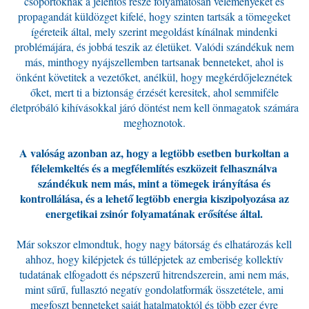
csoportoknak a jelentős része folyamatosan véleményeket és
propagandát küldözget kifelé, hogy szinten tartsák a tömegeket
ígéreteik által, mely szerint megoldást kínálnak mindenki
problémájára, és jobbá teszik az életüket. Valódi szándékuk nem
más, minthogy nyájszellemben tartsanak benneteket, ahol is
önként követitek a vezetőket, anélkül, hogy megkérdőjeleznétek
őket, mert ti a biztonság érzését keresitek, ahol semmiféle
életpróbáló kihívásokkal járó döntést nem kell önmagatok számára
meghoznotok.
A valóság azonban az, hogy a legtöbb esetben burkoltan a
félelemkeltés és a megfélemlítés eszközeit felhasználva
szándékuk nem más, mint a tömegek irányítása és
kontrollálása, és a lehető legtöbb energia kiszipolyozása az
energetikai zsinór folyamatának erősítése által.
Már sokszor elmondtuk, hogy nagy bátorság és elhatározás kell
ahhoz, hogy kilépjetek és túllépjetek az emberiség kollektív
tudatának elfogadott és népszerű hitrendszerein, ami nem más,
mint sűrű, fullasztó negatív gondolatformák összetétele, ami
megfoszt benneteket saját hatalmatoktól és több ezer évre