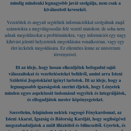
mindig mindenki legnagyobb javát szolgálja, nem csak a
kiválasztott kevesekét.
Vezetőitek és angyali segítőitek információkkal szolgálnak majd
számotokra a megvilágosodás felé vezető utatokon; de soha nem
adnak megoldásokat a problémáitokra, vagy információt egy nagy
kihívást jelentő helyzetetek megoldására vonatkozóan, vagy egy
élet leckétek megoldására. Ez ellentétes lenne az univerzum
törvényeivel.
Itt az ideje, hogy lassan elkezdjétek befogadni saját
válaszaitokat és vezettetéseteket belülről, amint arra Isteni
Születési Jogotokként igényt tartotok. Itt az ideje, hogy a
legmagasabb igazságotok szerint éljetek, hogy Lényetek
minden egyes aspektusát tudomásul vegyétek és integráljátok,
és elfogadjátok mester köpönyegeteket.
Szeretteim, felajánlom nektek ragyogó Fénykardomat, az
Isteni Akarat, Igazság és Bátorság Kardját, hogy segítségével
megszabaduljatok a múlt illúzióitól és bilincseitől. Gyertek, és