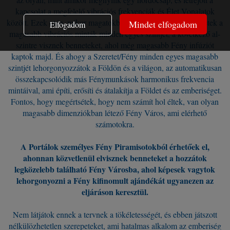
kapcsolat a megfelelő vibrációs frekvenciák és Élet Vonalatok
között. Ezek után, mikor magatokba integráltátok és kivetítettétek a
Mindet elfogadom
Elfogadom
magasabb vibrációs minták minden egyes szintjét, a következő al-
szintre visznek benneteket, ahol még magasabb Fény infúziót
kaptok majd. És ahogy a Szeretet/Fény minden egyes magasabb
szintjét lehorgonyozzátok a Földön és a világon, az automatikusan
összekapcsolódik más Fénymunkások harmonikus frekvencia
mintáival, ami építi, erősíti és átalakítja a Földet és az emberiséget.
Fontos, hogy megértsétek, hogy nem számít hol éltek, van olyan
magasabb dimenziókban létező Fény Város, ami elérhető
számotokra.
A Portálok személyes Fény Piramisotokból érhetőek el,
ahonnan közvetlenül elvisznek benneteket a hozzátok
legközelebb található Fény Városba, ahol képesek vagytok
lehorgonyozni a Fény kifinomult ajándékát ugyanezen az
eljáráson keresztül.
Nem látjátok ennek a tervnek a tökéletességét, és ebben játszott
nélkülözhetetlen szerepeteket, ami hatalmas alkalom az emberiség