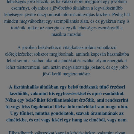
lehetséges jövő létezik, és ha valaki előre megjósol egy jövőbeni
eseményt, olyankor a jövőbelátó általában a legvalószínűbb
lehetséges jövőre összpontosít információnyújtás közben. Pedig hát
minden megváltozhat egy szempillantás alatt, és ez gyakran meg is
történik, mikor az energia az egyik lehetséges eseményről a
másikra mozdul.
A jövőben bekövetkező világkatasztrófára vonatkozó
előrejelzéseket sokszor megjósolnak, aminek kapcsán használatba
lehet venni a szabad akarat ajándékát és ezáltal olyan energiákat
lehet társteremteni, ami aztán megváltoztatja jóslatot, és egy jobb
jövő kerül megteremtésre.
A tisztánhallás általában egy belső tudásnak tűnő érzéssel
kezdődik, valamint kis egybeesésekkel és apró csodákkal.
Néha egy belső ihlet felvillanásaként érződik, ami rendszerint
új vagy friss fogalmakat illetve információkat von maga után.
Úgy tűnhet, mintha gondolatok, szavak áramlanának az
elmétekbe, és ezt vagy kíséri egy hang az elméből, vagy nem.
Elkezdhettek válaszokat kapni a kérdéseitekre, valamint olyan