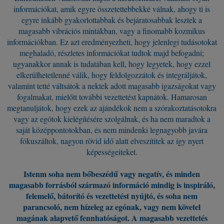
információkat, amik egyre összetettebbekké válnak, ahogy ti is
egyre inkább gyakorlottabbak és bejáratosabbak lesztek a
magasabb vibrációs mintákban, vagy a finomabb kozmikus
információkban. Ez azt eredményezheti, hogy jelenlegi tudásotokat
meghaladó, részletes információkat tudtok majd befogadni;
ugyanakkor annak is tudatában kell, hogy legyetek, hogy ezzel
elkerülhetetlenné válik, hogy feldolgozzátok és integráljátok,
valamint tetté váltsátok a nektek adott magasabb igazságokat vagy
fogalmakat, mielőtt további vezettetést kapnátok. Hamarosan
megtanuljátok, hogy ezek az ajándékok nem a szórakoztatásotokra
vagy az egótok kielégítésére szolgálnak, és ha nem maradtok a
saját középpontotokban, és nem mindenki legnagyobb javára
fókuszáltok, nagyon rövid idő alatt elveszítitek az így nyert
képességeiteket.
Istenm soha nem bőbeszédű vagy negatív, és minden
magasabb forrásból származó információ mindig is inspiráló,
felemelő, bátorító és vezettetést nyújtó, és soha nem
parancsoló, nem hízeleg az egónak, vagy nem követel
magának alapvető fennhatóságot. A magasabb vezettetés