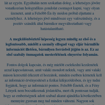
lát az egyén. Egyáltalán nem szokatlan dolog, a lehetséges jövőre
vonatkozóan holografikus gondolat csomagot kapni, vagy olyan
üzenetet, amit a Felsőbb Én ily módon próbál eljuttatni a
személyhez. A lehetséges jövő mindössze egy valószínűség, és a
pozitív szándék által bármikor megváltoztatható vagy
hatástalanítható.
A megkülönböztető képesség legyen mindig az első és a
legfontosabb, mielőtt a személy elfogad vagy eljár bármiféle
információt illetően, bármilyen forrásból jöjjön is az. Ez az
első szabály önmagatok mesterlétének elnyerése folyamán.
Fontos dolgok kapcsán, és még mielőtt cselekedni kezdenétek
azzal kapcsolatosan, amit valaki mondott nektek, vagy ami valaki
máson keresztül érkezett el hozzátok, minden esetben kérnetek kell
az információ érvényesítését a fizikai kifejeződésben, és így tudni
fogjátok, hogy az információ pontos. Felsőbb Énetek, és a Fény
Lények nem bocsátkoznak jóslatokba, mert ők pontosan tudják,
hogy az emberiségnek adott szabad akarat ajándéka következtében
mennyire gyorsan meg tud minden változni. Nagyon sok