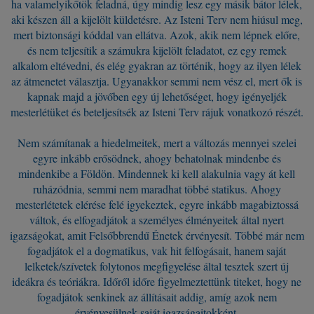
ha valamelyikőtök feladná, úgy mindig lesz egy másik bátor lélek,
aki készen áll a kijelölt küldetésre. Az Isteni Terv nem hiúsul meg,
mert biztonsági kóddal van ellátva. Azok, akik nem lépnek előre,
és nem teljesítik a számukra kijelölt feladatot, ez egy remek
alkalom eltévedni, és elég gyakran az történik, hogy az ilyen lélek
az átmenetet választja. Ugyanakkor semmi nem vész el, mert ők is
kapnak majd a jövőben egy új lehetőséget, hogy igényeljék
mesterlétüket és beteljesítsék az Isteni Terv rájuk vonatkozó részét.
Nem számítanak a hiedelmeitek, mert a változás mennyei szelei
egyre inkább erősödnek, ahogy behatolnak mindenbe és
mindenkibe a Földön. Mindennek ki kell alakulnia vagy át kell
ruházódnia, semmi nem maradhat többé statikus. Ahogy
mesterlétetek elérése felé igyekeztek, egyre inkább magabiztossá
váltok, és elfogadjátok a személyes élményeitek által nyert
igazságokat, amit Felsőbbrendű Énetek érvényesít. Többé már nem
fogadjátok el a dogmatikus, vak hit felfogásait, hanem saját
lelketek/szívetek folytonos megfigyelése által tesztek szert új
ideákra és teóriákra. Időről időre figyelmeztettünk titeket, hogy ne
fogadjátok senkinek az állításait addig, amíg azok nem
érvényesülnek saját igazságaitokként.