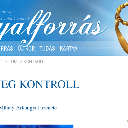
ünk van
k velünk vannak
ORRÁS
ÚJ KOR
TUDÁS
KÁRTYA
ei
TÖMEG KONTROLL
EG KONTROLL
Mihály Arkangyal üzenete