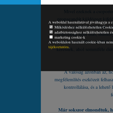
Mivel ezeknek a csoporto
propagandát küldözget kifelé,
A weboldal használatával jóváhagyja a c
szerint megoldást kínálnak mi
Működéshez nélkülözhetetlen Cooki
adatbiztonsághoz nélkülözhetetlen és 
szándékuk nem más, minthogy
marketing cookie-k
követitek a vezetőket, anélkül,
A weboldalon használt cookie-kban nem t
tájékoztatóra
.
keresitek, ahol semmiféle él
A valóság azonban az, hog
megfélemlítés eszközeit felha
kontrollálása, és a lehető
f
Már sokszor elmondtuk, ho