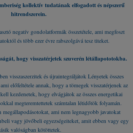
 emberiség kollektív tudatának elfogadott és népszerű
hitrendszerein.
asztó negatív gondolatformák összetétele, ami megfoszt
atoktól és több ezer évre rabszolgává tesz titeket.
ágát, hogy visszatérjetek szuverén létállapototokba.
ben visszaszerzitek és újraintegráljátok Lényetek összes
 ami előfeltétele annak, hogy a tömegek visszatérjenek az
ell kezdenetek, hogy elvágjátok az összes energetikai
sokkal megteremtettetek számtalan létidőtök folyamán.
an megállapodásotokat, ami nem legnagyobb javatokat
lenbeli vagy jövőbeli egyezségeiteket, amit ebben vagy egy
ásik valóságban kötöttetek.