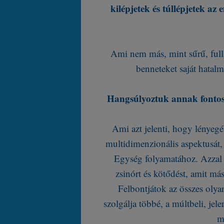
kilépjetek és túllépjetek az
Ami nem más, mint sűrű, full
benneteket saját hatalm
Hangsúlyoztuk annak fontoss
Ami azt jelenti, hogy lényegé
multidimenzionális aspektusát,
Egység folyamatához. Azzal k
zsinórt és kötődést, amit má
Felbontjátok az összes oly
szolgálja többé, a múltbeli, je
m