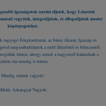
agasabb igazságotok szerint éljetek, hogy Lényetek
másul vegyétek, integráljátok, és elfogadjátok mester
köpönyegeteket.
ek ragyogó Fénykardomat, az Isteni Akarat, Igazság és
ével megszabaduljatok a múlt illúzióitól és bilincseitől.
támogatlak titeket, ahogy ennek a nagyszerű kalandnak a
ezdete óta mindig is tettem.
Mindig veletek vagyok!
Mihály Arkangyal Vagyok.