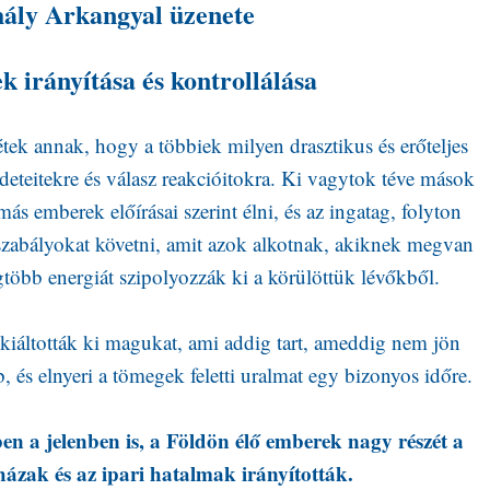
ály Arkangyal üzenete
 irányítása és kontrollálása
tek annak, hogy a többiek milyen drasztikus és erőteljes
edeteitekre és válasz reakcióitokra. Ki vagytok téve mások
s emberek előírásai szerint élni, és az ingatag, folyton
s szabályokat követni, amit azok alkotnak, akiknek megvan
több energiát szipolyozzák ki a körülöttük lévőkből.
kiáltották ki magukat, ami addig tart, ameddig nem jön
, és elnyeri a tömegek feletti uralmat egy bizonyos időre.
n a jelenben is, a Földön élő emberek nagy részét a
házak és az ipari hatalmak irányították.