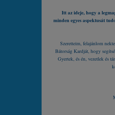
Itt az ideje, hogy a legm
minden egyes aspektusát tudo
Szeretteim, felajánlom nekt
Bátorság Kardját, hogy segítség
Gyertek, és én, vezetlek és 
k