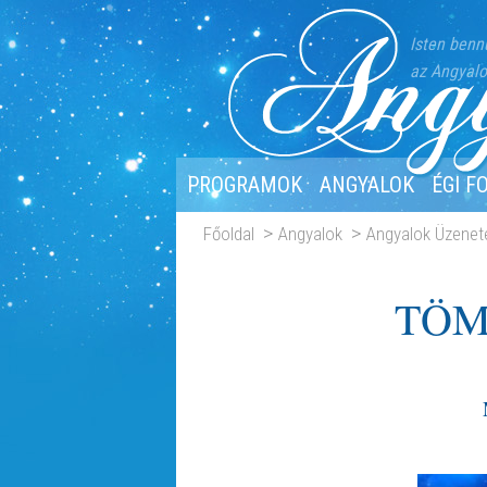
Isten benn
az Angyalo
PROGRAMOK
ANGYALOK
ÉGI F
Főoldal
Angyalok
Angyalok Üzenet
TÖM