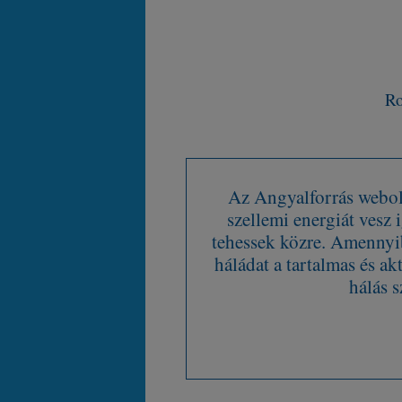
Ro
Az Angyalforrás webold
szellemi energiát vesz
tehessek közre. Amennyib
háládat a tartalmas és ak
hálás s