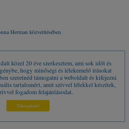
nna Herman közvetítésében
alt közel 20 éve szerkesztem, ami sok időt és
 igénybe, hogy minőségi és lélekemelő írásokat
en szeretnéd támogatni a weboldalt és kifejezni
tuális tartalomért, amit szívvel lélekkel készítek,
zívvel fogadom felajánlásodat.
Támogatom!