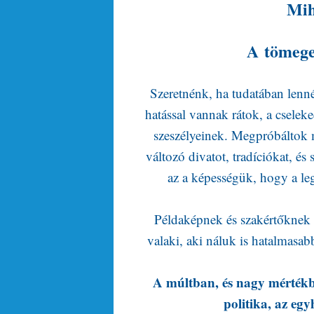
Mih
A tömegek
Szeretnénk, ha tudatában lenné
hatással vannak rátok, a cselek
szeszélyeinek. Megpróbáltok má
változó divatot, tradíciókat, é
az a képességük, hogy a leg
Példaképnek és szakértőknek 
valaki, aki náluk is hatalmasabb
A múltban, és nagy mértékbe
politika, az egy