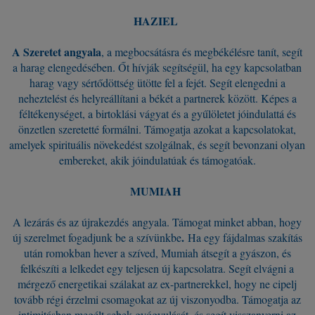
HAZIEL
A Szeretet angyala
, a megbocsátásra és megbékélésre tanít, segít
a harag elengedésében. Őt hívják segítségül, ha egy kapcsolatban
harag vagy sértődöttség ütötte fel a fejét. Segít elengedni a
neheztelést és helyreállítani a békét a partnerek között. Képes a
féltékenységet, a birtoklási vágyat és a gyűlöletet jóindulattá és
önzetlen szeretetté formálni. Támogatja azokat a kapcsolatokat,
amelyek spirituális növekedést szolgálnak, és segít bevonzani olyan
embereket, akik jóindulatúak és támogatóak.
MUMIAH
A lezárás és az újrakezdés angyala. Támogat minket abban, hogy
.
új szerelmet fogadjunk be a szívünkbe
Ha egy fájdalmas szakítás
után romokban hever a szíved, Mumiah átsegít a gyászon, és
felkészíti a lelkedet egy teljesen új kapcsolatra. Segít elvágni a
mérgező energetikai szálakat az ex-partnerekkel, hogy ne cipelj
tovább régi érzelmi csomagokat az új viszonyodba. Támogatja az
intimitásban megélt sebek gyógyulását, és segít visszanyerni az