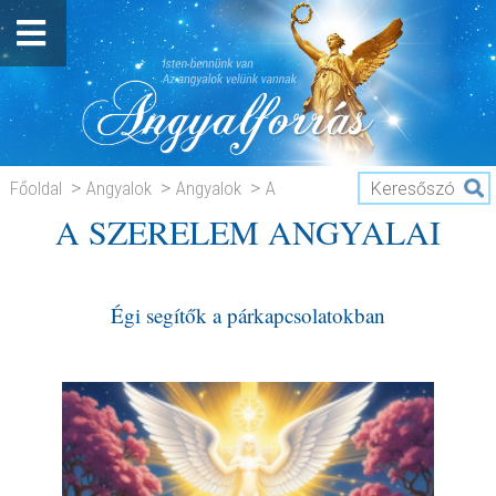
Főoldal
Angyalok
Angyalok
A
A SZERELEM ANGYALAI
SZERELEM ANGYALAI
Égi segítők a párkapcsolatokban