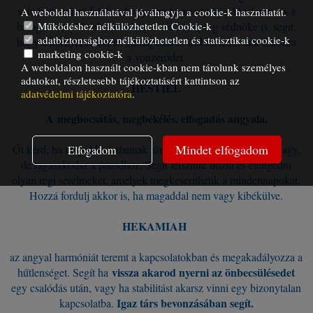
szív köré épített falakat, hogy újra képessé válj a bizalomra és a
A weboldal használatával jóváhagyja a cookie-k használatát.
Működéshez nélkülözhetetlen Cookie-k
befogadásra. Mivel a művészetek és a szépség védnöke is, segít,
adatbiztonsághoz nélkülözhetetlen és statisztikai cookie-k
hogy a környezetedet és önmagadat is szebbé tedd, ami fokozza
marketing cookie-k
a vonzerődet.
A weboldalon használt cookie-kban nem tárolunk személyes
adatokat, részletesebb tájékoztatásért kattintson az
HESTIEL
adatvédelmi tájékoztatóra
.
A
megbocsátás, megbékélés, elfogadás angyala.
Mindet elfogadom
Őt kérd, ha megoldhatatlannak tűnő párkapcsolati krízisben vagy,
Elfogadom
de ragaszkodsz a párodhoz. Segít felszínre hozni és elengedni
olyan régi sérelmeket, amelyek megkeseríthetik a mindennapokat.
Hozzá fordulj akkor is, ha magaddal nem vagy kibékülve.
HEKAMIAH
az angyal harmóniát teremt a kapcsolatokban és megakadályozza a
vissza akarod nyerni az önbecsülésedet
hűtlenséget. Segít ha
egy csalódás után, vagy ha stabilitást akarsz vinni egy bizonytalan
Igaz társ bevonzásában segít.
kapcsolatba.