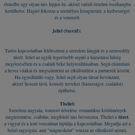
életedbe egy olyan társ lépjen be, akivel valódi érzelmi összhangba
kerülhetsz. Hagiel fokozza a személyes kisugárzást, a kedvességet
és a vonzerőt.
Jeliel (Szeráf):
Tartós kapcsolatban feléleszteni a szerelem lángját és a szenvedély
tűzét. Jeliel az egyik legerősebb segítő a házastársi hűség
megőrzésében és a családi béke helyreállításában. Segít elsimítani
a heves vitákat és megszüntetni az elkülönülést a partnerek között.
Ha egyedülálló vagy, Jeliel segít olyan társat bevonzani,
akivel hosszú távú, komoly terveket (házasságot, családot)
építhetsz.
Theliel:
Szerelem angyala, vonzerő növelése, romantikus körülmények
tüzet
megteremtése, csábítás, megfelelő társ bevonzása. Theliel a
,
a vágyat és a testi vonzalmat táplálja a kapcsolatban. Megadja azt a
belső ragyogást, ami "mágnesként" vonzza az ellenkező nemet.