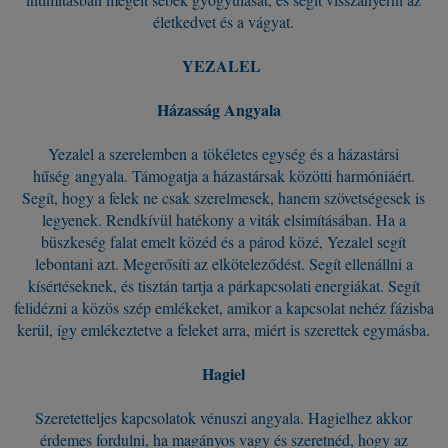
életkedvet és a vágyat.
YEZALEL
Házasság Angyala
Yezalel a szerelemben a tökéletes egység és a házastársi
hűség angyala. Támogatja a házastársak közötti harmóniáért.
Segít, hogy a felek ne csak szerelmesek, hanem szövetségesek is
legyenek. Rendkívül hatékony a viták elsimításában. Ha a
büszkeség falat emelt közéd és a párod közé, Yezalel segít
lebontani azt. Megerősíti az elköteleződést. Segít ellenállni a
kísértéseknek, és tisztán tartja a párkapcsolati energiákat. Segít
felidézni a közös szép emlékeket, amikor a kapcsolat nehéz fázisba
kerül, így emlékeztetve a feleket arra, miért is szerettek egymásba.
Hagiel
Szeretetteljes kapcsolatok vénuszi angyala. Hagielhez akkor
érdemes fordulni, ha magányos vagy és szeretnéd, hogy az