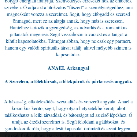
bolygó energiáit irányítja. Szenvedélyes érzéseket hoz az emberek
szívében. Ő adja azt a titokzatos "fűszert" a személyiségedhez, ami
mágnesként vonzza a szerelmet. Segít, hogy elfogadd és szeresd
önmagad, mert ez az alapja annak, hogy más is szeressen.
Hanielhez tartozik a gyengédség, az udvarlás és a romantikus
pillanatok megélése. Segít visszahozni a varázst és a lángot a
kihűlt kapcsolatokba. Támogat abban, hogy ne csak egy partnert,
hanem egy valódi spirituális társat találj, akivel mélyebb szinten is
kapcsolódsz.
ANAEL Arkangyal
A Szerelem, a lélektársak, a lélekpárok és
párkeresés
angyala.
A házasság, elköteleződés, szexualitás és vonzerő angyala. Anael a
kozmikus kerítő, segít, hogy olyan helyzetekbe kerülj, ahol
találkozhatsz a lelki társaddal, és bátorságot ad az első lépéshez. Ő
uralja az érzéki szerelmet is. Segít feloldani a gátlásokat, és
gondoskodik róla, hogy a testi kapcsolat örömteli és szent legyen,
ne csak fizikai aktus. Ha csalódások értek, Anael segít lebontani a