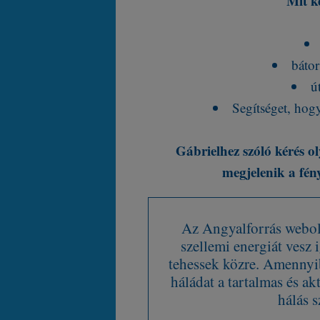
Mit k
bátor
ú
Segítséget, hogy
Gábrielhez szóló kérés ol
megjelenik a fény
Az Angyalforrás webold
szellemi energiát vesz
tehessek közre. Amennyib
háládat a tartalmas és ak
hálás s