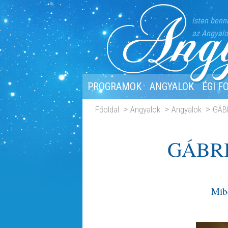
Isten benn
az Angyalo
PROGRAMOK
ANGYALOK
ÉGI F
Főoldal
Angyalok
Angyalok
GÁB
GÁBR
Mibe