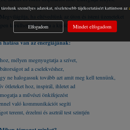
arany vagy ezüst fényként érzékelhető. Ez az a frekvencia,
árolunk személyes adatokat, részletesebb tájékoztatásért kattintson az
Megvilágítja, ha eltévedtünk az úton és isteni üzeneteket
en kerülhetünk vissza a kijelölt ösvényre.
Mindet elfogadom
Elfogadom
n hatása van az energiájának:
 hoz, mélyen megnyugtatja a szívet,
bátorságot ad a cselekvéshez,
ogy ne halogassuk tovább azt amit meg kell tennünk,
ív ötleteket hoz, inspirál, ihletet ad
ámogatja a művészi önkifejezést
tennel való kommunikációt segíti
ságot teremt, érzelmi és asztrál test szintjén
Miben támogat minket?