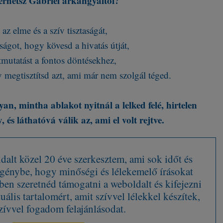
érhetsz Gábriel arkangyaltól?
az elme és a szív tisztaságát,
ságot, hogy kövesd a hivatás útját,
tmutatást a fontos döntésekhez,
 megtisztítsd azt, ami már nem szolgál téged.
yan, mintha ablakot nyitnál a lelked felé, hirtelen
, és láthatóvá válik az, ami el volt rejtve.
alt közel 20 éve szerkesztem, ami sok időt és
 igénybe, hogy minőségi és lélekemelő írásokat
en szeretnéd támogatni a weboldalt és kifejezni
tuális tartalomért, amit szívvel lélekkel készítek,
zívvel fogadom felajánlásodat.