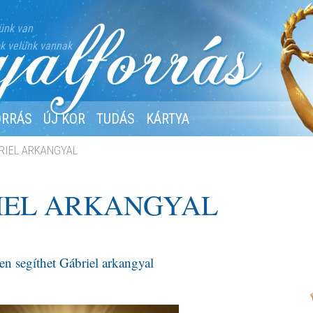
ünk van
k velünk vannak
ORRÁS
ÚJ KOR
TUDÁS
KÁRTYA
RIEL ARKANGYAL
IEL ARKANGYAL
n segíthet Gábriel arkangyal