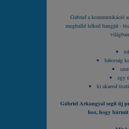
Gabriel a kommunikáció ang
meghalld lelked hangját - tis
világban
ir
bátorság ke
szer
egy ú
ki akarod tiszt
Gábriel Arkangyal segít új pro
hoz, hogy bármit 