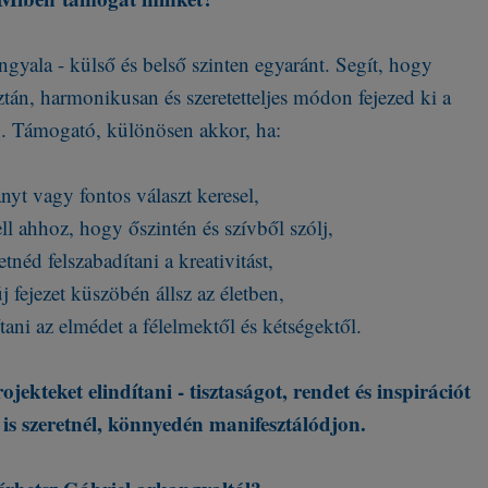
yala - külső és belső szinten egyaránt. Segít, hogy
ztán, harmonikusan és szeretetteljes módon fejezed ki a
. Támogató, különösen akkor, ha:
ányt vagy fontos választ keresel,
ll ahhoz, hogy őszintén és szívből szólj,
etnéd felszabadítani a kreativitást,
j fejezet küszöbén állsz az életben,
ítani az elmédet a félelmektől és kétségektől.
jekteket elindítani - tisztaságot, rendet és inspirációt
is szeretnél, könnyedén manifesztálódjon.