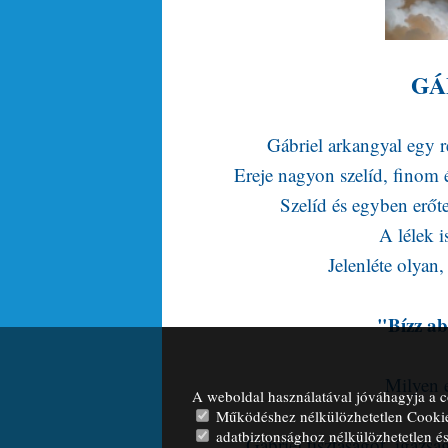
GÁ
Gábriel arkangyal egy r
Ereje nagyon szelíd, finom é
Szelíd és egyben erőte
A lélek is
Jelenléte olyan,
"Bízz ab
Milyen e
A weboldal használatával jóváhagyja a c
Működéshez nélkülözhetetlen Cooki
adatbiztonsághoz nélkülözhetetlen és 
Gabriel tisztaságot, igazság