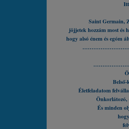
It
Saint Germain, Z
jöjjetek hozzám most és h
hogy alsó énem és egóm ál
……………………
………………
Ö
Belső-
Életfeladatom felváll
Önkorlátozó,
És minden ol
hogy
fe