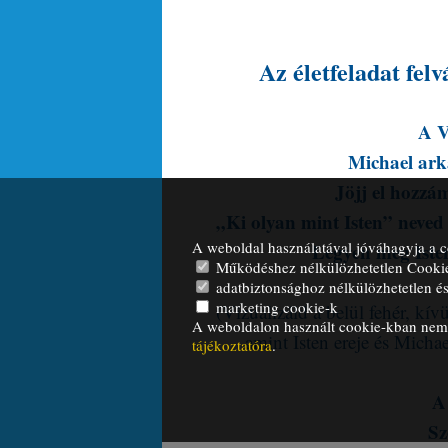
Az életfeladat fel
A V
Michael ark
Jöjj el hozzám 
„Ki olyan mint Isten” neved 
A weboldal használatával jóváhagyja a c
Legyen meg Isten
Működéshez nélkülözhetetlen Cooki
adatbiztonsághoz nélkülözhetetlen és 
marketing cookie-k
(Vizualizáld a belül fehér, kí
A weboldalon használt cookie-kban nem t
amint Isten ereje és Michae
tájékoztatóra
.
A
Sz