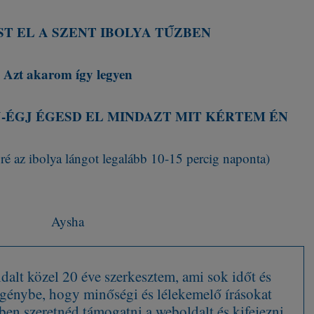
T EL A SZENT IBOLYA TŰZBEN
Azt akarom így legyen
J-ÉGJ ÉGESD EL MINDAZT MIT KÉRTEM ÉN
é az ibolya lángot legalább 10-15 percig naponta)
Aysha
alt közel 20 éve szerkesztem, ami sok időt és
 igénybe, hogy minőségi és lélekemelő írásokat
en szeretnéd támogatni a weboldalt és kifejezni