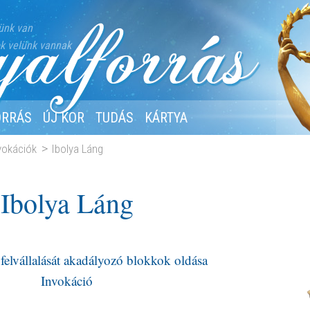
ünk van
k velünk vannak
ORRÁS
ÚJ KOR
TUDÁS
KÁRTYA
nvokációk
Ibolya Láng
Ibolya Láng
 felvállalását akadályozó blokkok oldása
Invokáció