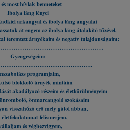
t és most hívlak benneteket
Ibolya láng lényei
adkiel arkangyal és ibolya láng angyalai
assatok át engem az ibolya láng átalakító tűzével,
tal teremtett árnyékaim és negatív tulajdonságaim:
………………………………………………….
Gyengeségeim:
…………………………………………….
nszabotázs programjaim,
külső blokkoló árnyék mintáim
alását akadályozó részeim és életkörülményeim
 önromboló, önmarcangoló szokásaim
yan visszahúzó erő mely gátol abban,
 életfeladatomat felismerjem,
lvállaljam és véghezvigyem,