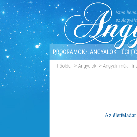
Isten benn
az Angyalo
PROGRAMOK
ANGYALOK
ÉGI F
Főoldal
Angyalok
Angyali imák - I
Az életfeladat