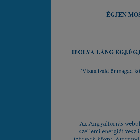
ÉGJEN MOS
IBOLYA LÁNG ÉGJ.ÉG
(Vizualizáld önmagad kör
Az Angyalforrás webold
szellemi energiát vesz
tehessek közre. Amennyib