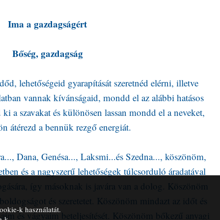
Ima a gazdagságért
Bőség, gazdagság
őd, lehetőségeid gyarapítását szeretnéd elérni, illetve
latban vannak kívánságaid, mondd el az alábbi hatásos
d ki a szavakat és különösen lassan mondd el a neveket,
n átérezd a bennük rezgő energiát.
..., Dana, Genésa..., Laksmi...és Szedna..., köszönöm,
etben és a nagyszerű lehetőségek túlcsorduló áradatával
gyogására, így másoknak is javára van a dolog. Köszönöm
 boldogságot és szeretetet. Köszönöm mindazt az időt és
ookie-k használatát.
lmaim és vágyaim beteljesítését. Köszönöm bőkezű anyagi
e-k