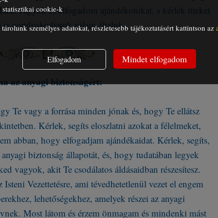
álás vagyok és elfogadom ajándékotokat, s kérlek titeket
statisztikai cookie-k
 is gondoskodjatok rólam általuk.
árolunk személyes adatokat, részletesebb tájékoztatásért kattintson az
Mindet elfogadom
Elfogadom
ma az anyagi biztonságért:
gy Te vagy a forrása minden jónak és, hogy Te ellátsz
tetben. Kérlek, segíts eloszlatni azokat a félelmeket,
 abban, hogy elfogadjam ajándékaidat. Kérlek, segíts,
 anyagi biztonság állapotát, és, hogy tudatában legyek
d vagyok, akit Te csodálatos áldásaidban részesítesz.
Isteni Vezettetésre, ami tévedhetetlenül vezet el engem
erekhez, lehetőségekhez, amelyek részei az anyagi
rvnek. Most látom és érzem önmagam és mindenki mást