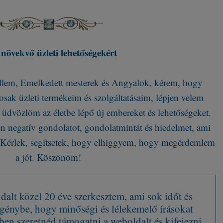
növekvő üzleti lehetőségekért
zellem, Emelkedett mesterek és Angyalok, kérem, hogy
osak üzleti termékeim és szolgáltatásaim, lépjen velem
 üdvözlöm az életbe lépő új embereket és lehetőségeket.
 negatív gondolatot, gondolatmintát és hiedelmet, ami
t. Kérlek, segítsetek, hogy elhiggyem, hogy megérdemlem
a jót. Köszönöm!
alt közel 20 éve szerkesztem, ami sok időt és
 igénybe, hogy minőségi és lélekemelő írásokat
en szeretnéd támogatni a weboldalt és kifejezni