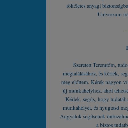
tökéletes anyagi biztonságb
Univerzum irá
Szeretett Teremtőm, tud
megtalálásához, és kérlek, se
meg előttem. Kérek nagyon vil
új munkahelyhez, ahol tehets
Kérlek, segíts, hogy tudatá
munkahelyet, és nyugtasd meg
Angyalok segítsenek önbizalma
a biztos tuda