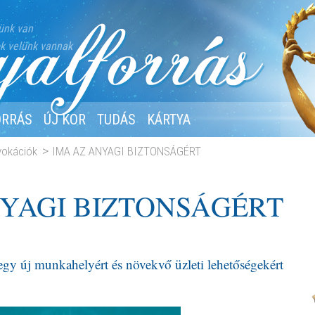
ünk van
k velünk vannak
ORRÁS
ÚJ KOR
TUDÁS
KÁRTYA
nvokációk
IMA AZ ANYAGI BIZTONSÁGÉRT
NYAGI BIZTONSÁGÉRT
 egy új munkahelyért és növekvő üzleti lehetőségekért