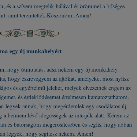
an, és a szívem megtelik hálával és örömmel a bőséges
nt, amit teremtettél. Köszönöm, Ámen!
Ima egy új munkahelyért
om, hogy útmutatást adsz nekem egy új munkahely
gíts, hogy észrevegyem az ajtókat, amelyeket most nyitsz
ágos és egyértelmű jeleket, melyek elvezetnek engem az
égemet, és érdeklődésemet értelmesen kamatoztathatom.
ban legyek annak, hogy megérdemlek egy csodálatos új
 a bennem lévő idegességek az interjúk alatt. Kérem az
m és bátorságom megerősítésében és segíts, hogy abban
tban legyek, hogy segítesz nekem. Ámen!