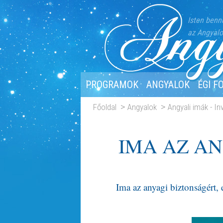
Isten benn
az Angyalo
PROGRAMOK
ANGYALOK
ÉGI F
Főoldal
Angyalok
Angyali imák - I
IMA AZ A
Ima az anyagi biztonságért,