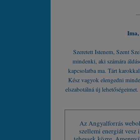
Ima, 
Szeretett Istenem, Szent S
mindenki, aki számára áldás
kapcsolatba ma. Tárt karokkal
Kész vagyok elengedni minden
elszabotálná új lehetőségeime
Az Angyalforrás webold
szellemi energiát vesz
tehessek közre. Amennyib