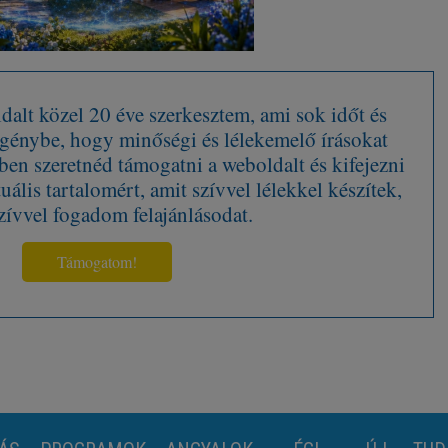
alt közel 20 éve szerkesztem, ami sok időt és
 igénybe, hogy minőségi és lélekemelő írásokat
en szeretnéd támogatni a weboldalt és kifejezni
tuális tartalomért, amit szívvel lélekkel készítek,
zívvel fogadom felajánlásodat.
Támogatom!