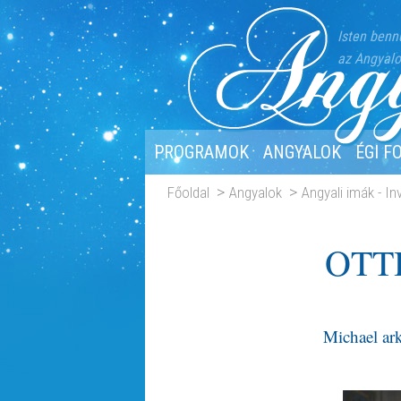
Isten benn
az Angyalo
PROGRAMOK
ANGYALOK
ÉGI F
Főoldal
Angyalok
Angyali imák - I
OTT
Michael ar