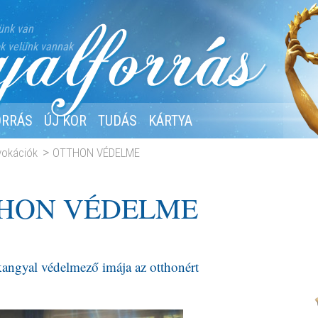
ünk van
k velünk vannak
ORRÁS
ÚJ KOR
TUDÁS
KÁRTYA
nvokációk
OTTHON VÉDELME
HON VÉDELME
kangyal védelmező imája az otthonért