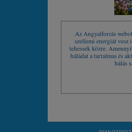
Az Angyalforrás webold
szellemi energiát vesz
tehessek közre. Amennyib
háládat a tartalmas és ak
hálás s