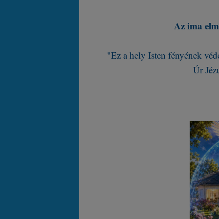
Az ima elm
"Ez a hely Isten fényének védel
Úr Jéz