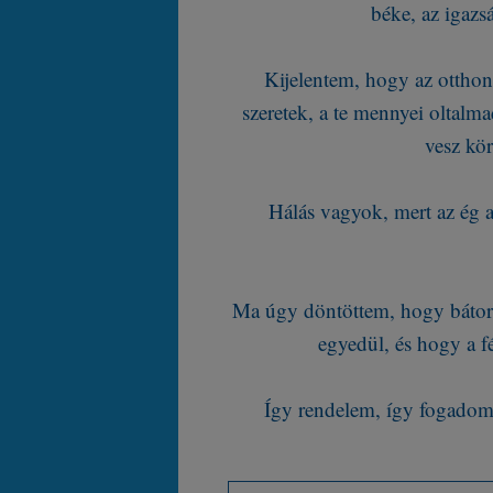
béke, az igazs
Kijelentem, hogy az otthon
szeretek, a te mennyei oltalmad
vesz kör
Hálás vagyok, mert az ég a
Ma úgy döntöttem, hogy bátors
egyedül, és hogy a f
Így rendelem, így fogadom