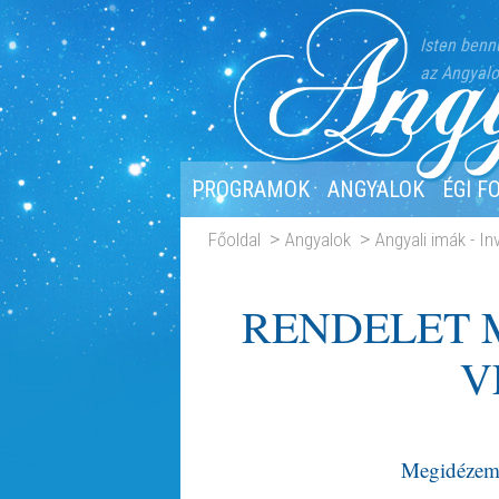
Isten benn
az Angyalo
PROGRAMOK
ANGYALOK
ÉGI F
Főoldal
Angyalok
Angyali imák - I
RENDELET 
V
Megidézem M