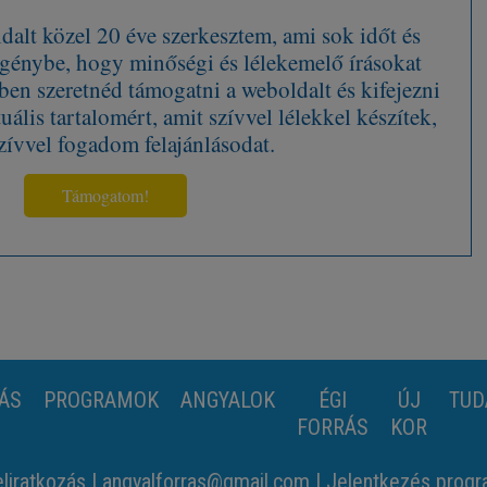
alt közel 20 éve szerkesztem, ami sok időt és
 igénybe, hogy minőségi és lélekemelő írásokat
en szeretnéd támogatni a weboldalt és kifejezni
tuális tartalomért, amit szívvel lélekkel készítek,
zívvel fogadom felajánlásodat.
Támogatom!
ÁS
PROGRAMOK
ANGYALOK
ÉGI
ÚJ
TUD
FORRÁS
KOR
eliratkozás
|
angyalforras@gmail.com
|
Jelentkezés progr