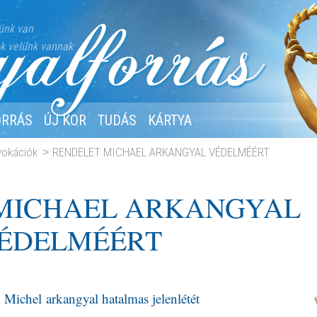
ünk van
k velünk vannak
ORRÁS
ÚJ KOR
TUDÁS
KÁRTYA
nvokációk
RENDELET MICHAEL ARKANGYAL VÉDELMÉÉRT
MICHAEL ARKANGYAL
ÉDELMÉÉRT
ichel arkangyal hatalmas jelenlétét