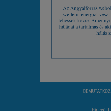
Az Angyalforrás webold
szellemi energiát vesz
tehessek közre. Amennyib
háládat a tartalmas és ak
hálás s
BEMUTATKOZ
Hírlevél f