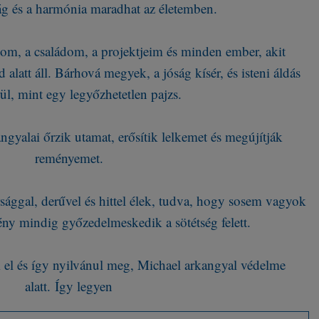
ág és a harmónia maradhat az életemben.
om, a családom, a projektjeim és minden ember, akit
 alatt áll. Bárhová megyek, a jóság kísér, és isteni áldás
ül, mint egy legyőzhetetlen pajzs.
ngyalai őrzik utamat, erősítik lelkemet és megújítják
reményemet.
ággal, derűvel és hittel élek, tudva, hogy sosem vagyok
ény mindig győzedelmeskedik a sötétség felett.
 el és így nyilvánul meg, Michael arkangyal védelme
alatt. Így legyen