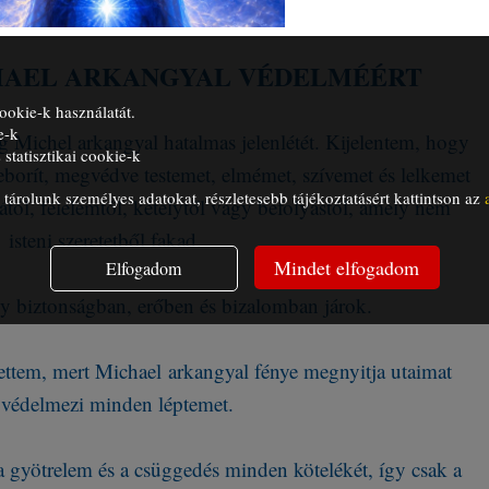
HAEL ARKANGYAL VÉDELMÉÉRT
ookie-k használatát.
e-k
 Michel arkangyal hatalmas jelenlétét. Kijelentem, hogy
statisztikai cookie-k
beborít, megvédve testemet, elmémet, szívemet és lelkemet
árolunk személyes adatokat, részletesebb tájékoztatásért kattintson az
tól, félelemtől, kételytől vagy befolyástól, amely nem
isteni szeretetből fakad.
Mindet elfogadom
Elfogadom
y biztonságban, erőben és bizalomban járok.
ettem, mert Michael arkangyal fénye megnyitja utaimat
 védelmezi minden léptemet.
 a gyötrelem és a csüggedés minden kötelékét, így csak a