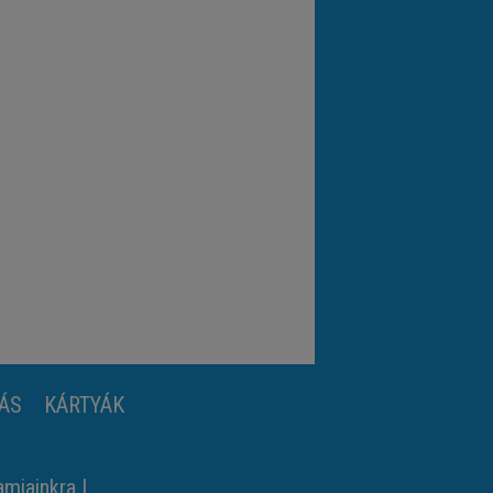
ÁS
KÁRTYÁK
amjainkra
|