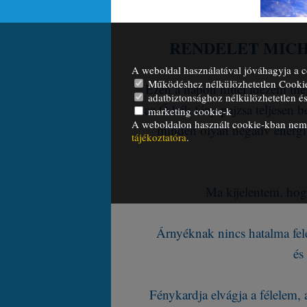
RENDELET MIC
A weboldal használatával jóváhagyja a c
Működéshez nélkülözhetetlen Cooki
Ezen a napon hittel idézem meg
adatbiztonsághoz nélkülözhetetlen és 
az Ő kék fény pajzsa teljesen 
marketing cookie-k
A weboldalon használt cookie-kban nem t
minden olyan negatív energiá
tájékoztatóra
.
Ma kijelentem, hog
Árnyéknak nincs hatalma fel
és
Fénykardja elvágja a félelem,