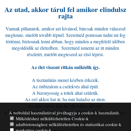
Az utad, akkor tárul fel amikor elindulsz
rajta
Vannak pillanatok, amikor azt kívánod, bárcsak minden válaszod
meglenne, mielőtt tovább lépnél. Szeretnéd pontosan tudni mi fog
történni, biztosnak lenni abban, hogy minden a megfelelő időben
megoldódik az életedben. Szeretnéd ismerni az út minden
részletét, mielőtt megteszed az első lépést.
Az élet viszont ritkán működik így.
A tisztánlátás menet közben érkezik.
Az önbizalom a cselekvés által épül.
A bizonyosság a tettek által születik.
Az erő akkor hat át, ha már haladsz az úton.
Az ihlet akkor jön, ha elkezdesz alkotni.
A könnyedség pedig, akkor érkezik, amikor megtanulsz áramolni a
A weboldal használatával jóváhagyja a cookie-k használatát.
Működéshez nélkülözhetetlen Cookie-k
folyamattal.
adatbiztonsághoz nélkülözhetetlen és statisztikai cookie-k
marketing cookie-k