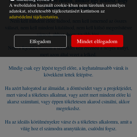
Az utad, akkor tárul fel előtted, amikor úgy döntesz, hogy
A weboldalon használt cookie-kban nem tárolunk személyes
elindulsz és jársz rajta.
adatokat, részletesebb tájékoztatásért kattintson az
adatvédelmi tájékoztatóra
.
Nem kell mindent előre tudnod, nem kell ismerned az összes
választ, nem kell mindent kitalálnod, nem kell külső megerősítésre
várnod, ahhoz, hogy tovább lépj.
Mindet elfogadom
Elfogadom
Nem a fejeddel, hanem a szíveddel kell érezned a helyes irányt,
mert azon által vezet a lelked.
Mindig csak egy lépést tegyél előre, a leghatalmasabb várak is
kövekként lettek felépítve.
Ha azért halogatod az álmaidat, a döntéseidet vagy a projektjeidet,
mert várod a tökéletes alkalmat, vagy azért mert mindent előre ki
akarsz számítani, vagy éppen tökéletesen akarod csinálni, akkor
megrekedsz.
Ha az ideális körülményekre vársz és a tökéletes alkalomra, amit a
világ hoz el számodra aranytálcán, csalódni fogsz.