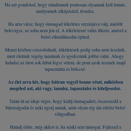
Ha azt gondolod, hogy mindennek pontosan olyannak kell lennie,
amilyennek elképzeled, tévedsz.
Ha arra vársz, hogy önmagad tökéletes verziójává válj, mielőtt
belevágsz, az soha nem jön el. A tökéletessé válás illúzió, amivel a
belső ellenállásodat építed.
Menet közben csiszolódunk, tökéletesek pedig soha nem leszünk,
mert életünk végéig tanulunk és igyekszünk jobbá válni. Ahogy
haladsz az úton sok hibát fogsz véteni, de pont azok tesznek majd
tapasztalttá és bölccsé.
Az élet arra hív, hogy bátran vegyél benne részt, miközben
megéled azt, aki vagy, tanulsz, tapasztalsz és kiteljesedsz.
Talán itt az ideje végre, hogy kiállj önmagadért, összeszedd a
bátorságodat és neki ugorj annak, amit olyan rég óta érlelsz belső
világodban.
Haladj előre, még akkor is, ha senki sem támogat. Fejleszd a