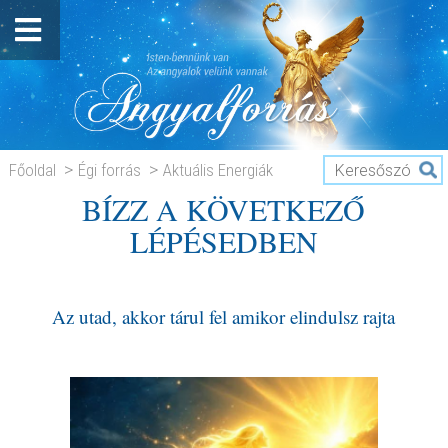
Főoldal
Égi forrás
Aktuális Energiák
BÍZZ A KÖVETKEZŐ
BÍZZ A KÖVETKEZŐ LÉPÉSEDBEN
LÉPÉSEDBEN
Az utad, akkor tárul fel amikor elindulsz rajta