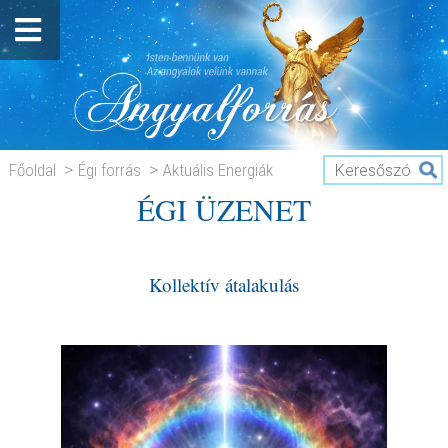
Főoldal
Égi forrás
Aktuális Energiák
ÉGI ÜZENET
ÉGI ÜZENET
Kollektív átalakulás