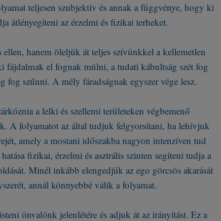
lyamat teljesen szubjektív és annak a függvénye, hogy ki
ja átlényegíteni az érzelmi és fizikai terheket.
 ellen, hanem öleljük át teljes szívünkkel a kellemetlen
i fájdalmak el fognak múlni, a tudati kábultság szét fog
eg fog szűnni. A mély fáradságnak egyszer vége lesz.
l zárkóznia a lelki és szellemi területeken végbemenő
k. A folyamatot az által tudjuk felgyorsítani, ha lehívjuk
rejét, amely a mostani időszakba nagyon intenzíven tud
 hatása fizikai, érzelmi és asztrális szinten segíteni tudja a
loldását. Minél inkább elengedjük az ego görcsös akarását
nyszerét, annál könnyebbé válik a folyamat.
steni önvalónk jelenlétére és adjuk át az irányítást. Ez a