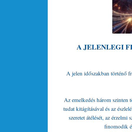
A JELENLEGI F
A jelen időszakban történő fre
Az emelkedés három szinten tör
tudat kitágításával és az észle
szeretet átélését, az érzelmi s
finomodik é