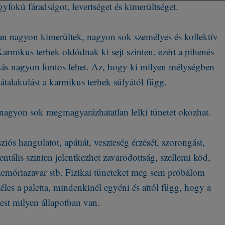
yfokú fáradságot, levertséget és kimerültséget.
an nagyon kimerültek, nagyon sok személyes és kollektív
Karmikus terhek oldódnak ki sejt szinten, ezért a pihenés
ódás nagyon fontos lehet. Az, hogy ki milyen mélységben
átalakulást a karmikus terhek súlyától függ.
t nagyon sok megmagyarázhatatlan lelki tünetet okozhat.
ós hangulatot, apátiát, veszteség érzését, szorongást,
Mentális szinten jelentkezhet zavarodottság, szellemi köd,
memóriazavar stb. Fizikai tüneteket meg sem próbálom
éles a paletta, mindenkinél egyéni és attól függ, hogy a
test milyen állapotban van.