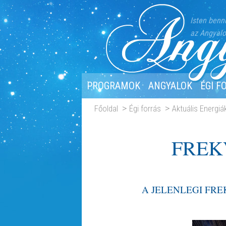
Isten benn
az Angyalo
PROGRAMOK
ANGYALOK
ÉGI F
Főoldal
Égi forrás
Aktuális Energiá
FREK
A JELENLEGI FRE