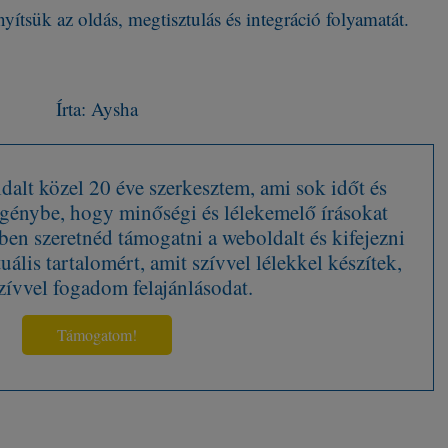
ítsük az oldás, megtisztulás és integráció folyamatát.
Írta: Aysha
alt közel 20 éve szerkesztem, ami sok időt és
 igénybe, hogy minőségi és lélekemelő írásokat
en szeretnéd támogatni a weboldalt és kifejezni
tuális tartalomért, amit szívvel lélekkel készítek,
zívvel fogadom felajánlásodat.
Támogatom!