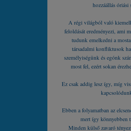
hozzáállás óriási 
A régi világból való kieme
feloldását eredményezi, ami m
tudunk emelkedni a mostan
társadalmi konfliktusok h
személyiségünk és egónk szám
most fel, ezért sokan érezh
Ez csak addig lesz így, míg v
kapcsolódunk 
Ebben a folyamatban az elcsend
mert így könnyebben t
Minden külső zavaró tényező