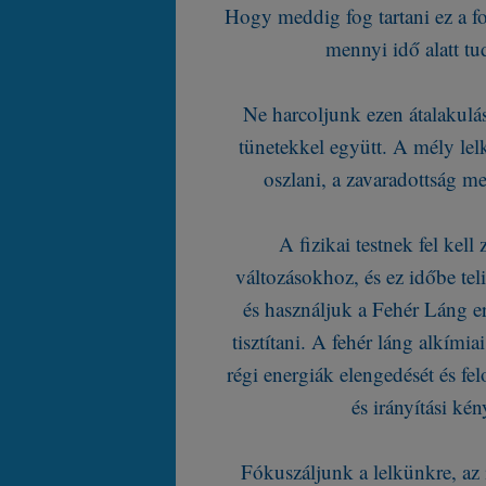
Hogy meddig fog tartani ez a fo
mennyi idő alatt tud
Ne harcoljunk ezen átalakulás
tünetekkel együtt. A mély lelk
oszlani, a zavaradottság m
A fizikai testnek fel kel
változásokhoz, és ez időbe teli
és használjuk a Fehér Láng e
tisztítani. A fehér láng alkímiai
régi energiák elengedését és fe
és irányítási ké
Fókuszáljunk a lelkünkre, az i