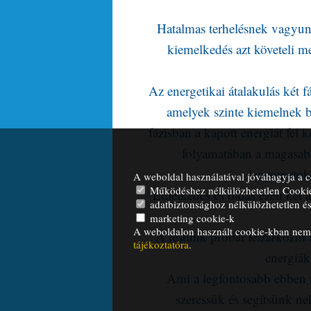
Hatalmas terhelésnek vagyun
kiemelkedés azt követeli m
Az energetikai átalakulás két 
amelyek szinte kiemelnek b
fázisban a kapott energiát fel 
folyamatában a magasabb r
lenyomatoka
A weboldal használatával jóváhagyja a c
Működéshez nélkülözhetetlen Cooki
Emelkedés és oldás ezen két 
adatbiztonsághoz nélkülözhetetlen és 
marketing cookie-k
A weboldalon használt cookie-kban nem t
A testünk próbál felzárkózni
tájékoztatóra
.
energiák
Ami a legfontosabb ebben a
szeressük és segítsünk ne