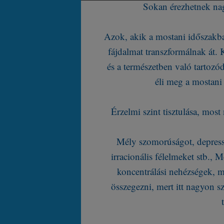
Sokan érezhetnek nag
Azok, akik a mostani időszakb
fájdalmat transzformálnak át. 
és a természetben való tartoz
éli meg a mostani 
Érzelmi szint tisztulása, mos
Mély szomorúságot, depresszi
irracionális félelmeket stb., 
koncentrálási nehézségek, 
összegezni, mert itt nagyon sz