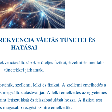
REKVENCIA VÁLTÁS TÜNETEI ÉS
HATÁSAI
kvenciaváltozások erőteljes fizikai, érzelmi és mentális
tünetekkel járhatnak.
ténik, szellemi, lelki és fizikai. A szellemi emelkedés a
lés megváltoztatásával jár. A lelki emelkedés az egyetemes
zint letisztulását és felszabadulását hozza. A fizikai test
s magasabb rezgési szintre emelkedik.