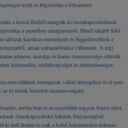
segítséget nyújt és felgyorsítja a folyamatot.
lkedés a hozzá fűződő energiák és összekapcsolódások
egtisztítja a személyes energiamezőt. Minél inkább felül
i időszak kaotikus eseményein és függetlenedünk a
arcmezejétől, annál szabadabbakká válhatunk. A régi
talan jelmeze, maszkja és hamis önazonossága oldódik
etnek kiüresedést, sérülékenységet és érdektelenséget.
issza nem találunk önmagunk valódi lényegéhez és rá nem
az új énünk letisztult önazonosságára.
esedés, média böjt és az egyedüllét nagyon fontos lehet,
udunk összekapcsolódni lelkünk fénymezejével.
t ki kell iktatni és csak a belső folyamatokra érdemes