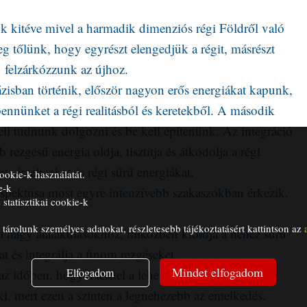
k kitéve mivel a harmadik dimenziós régi Földről való
eg tőlünk, hogy egyrészt elengedjük a régit, másrészt
felzárkózzunk az újhoz.
fázisban történik, először nagyon erős energiákat kapunk,
ennünket a régi realitásból és keretekből. A második
kell tudnunk dolgozni és be kell építenünk. Az integráció
ezgésű energia oldja, tisztítja és átkódolja a régi
t, érzelmeket és régi sűrű energiákat.
ookie-k használatát.
e-k
aspektusa most egyre intenzívebb szakaszokban érkezik.
statisztikai cookie-k
árolunk személyes adatokat, részletesebb tájékoztatásért kattintson az
 a nagy átalakulásokhoz, miközben kioldja a nehéz sűrű
at és integrálja a finom rezgéseket.
Mindet elfogadom
Elfogadom
z időben, hogy a testtel a lehető legjobban bánjunk,
ki, mert ezen a szinten a legnehezebb az emelkedés.