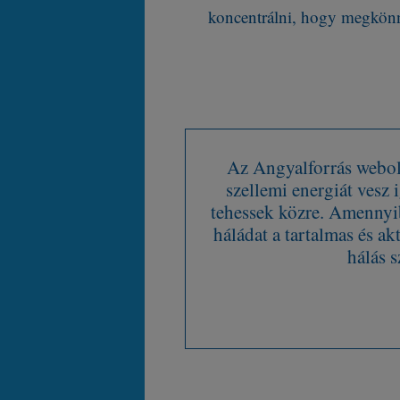
koncentrálni, hogy megkönny
Az Angyalforrás webold
szellemi energiát vesz
tehessek közre. Amennyib
háládat a tartalmas és ak
hálás s