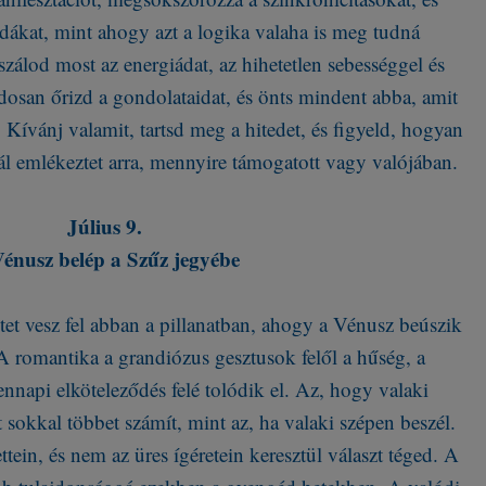
odákat, mint ahogy azt a logika valaha is meg tudná
zálod most az energiádat, az hihetetlen sebességgel és
dosan őrizd a gondolataidat, és önts mindent abba, amit
 Kívánj valamit, tartsd meg a hitedet, és figyeld, hogyan
ál emlékeztet arra, mennyire támogatott vagy valójában.
Július 9.
énusz belép a Szűz jegyébe
etet vesz fel abban a pillanatban, ahogy a Vénusz beúszik
 romantika a grandiózus gesztusok felől a hűség, a
nnapi elköteleződés felé tolódik el. Az, hogy valaki
sokkal többet számít, mint az, ha valaki szépen beszél.
ettein, és nem az üres ígéretein keresztül választ téged. A