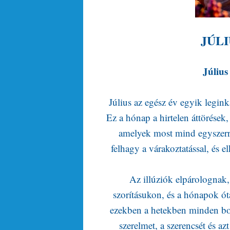
JÚL
Július
Július az egész év egyik legink
Ez a hónap a hirtelen áttörések,
amelyek most mind egyszerr
felhagy a várakoztatással, és e
Az illúziók elpárolognak, 
szorításukon, és a hónapok ót
ezekben a hetekben minden boly
szerelmet, a szerencsét és azt