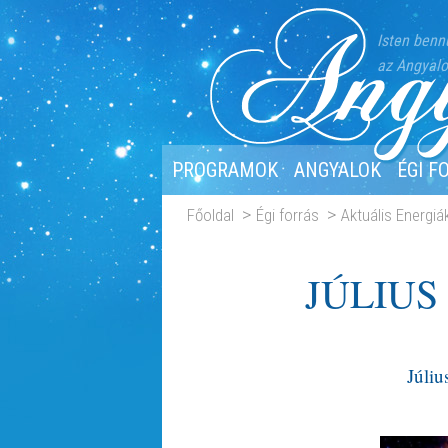
Isten benn
az Angyalo
PROGRAMOK
ANGYALOK
ÉGI F
Főoldal
Égi forrás
Aktuális Energiá
JÚLIUS
Júliu