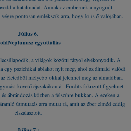
avedd a hatalmadat. Annak az embernek a nyugodt
végre pontosan emlékszik arra, hogy ki is ő valójában.
Július 6.
oldNeptunusz együttállás
ecsillapodik, a világok közötti fátyol elvékonyodik. A
a egy pszichikai ablakot nyit meg, ahol az álmaid valódi
 az életedből mélyebb okkal jelenhet meg az álmaidban.
ymást követő éjszakákon át. Fordíts fokozott figyelmet
 és ábrándozás közben a felszínre bukkan. A ezeken a
áramló útmutatás arra mutat rá, amit az éber elméd eddig
elszalasztott.
Július 7.: