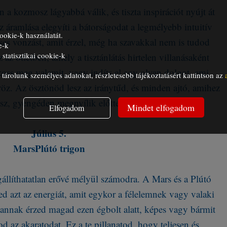
 a kozmosz lágyabbá válik, és tiszta inspirációt nyújt át
áramlása elegyíti a bátorságodat a legmélyebb intuitív
ookie-k használatát.
es vonzást, amit érzel, még ha szavakkal nem is tudod
e-k
statisztikai cookie-k
az ötletben, amely a tisztánlátás hirtelen villanásaként
lkoss meg valamit, vagy indíts el egy olyan dolgot, ami
árolunk személyes adatokat, részletesebb tájékoztatásért kattintson az
röz. Az ösztönöd lesz az iránytűd, és minden ajtó, amihez
sz, gyengéden megnyílik előtted.
Mindet elfogadom
Elfogadom
Július 5.
MarsPlútó trigon
állíthatatlan erővé mélyül számodra. A Mars és a Plútó
ked azt az energiát, amit egykor a félelemnek vagy valaki
tlannak érzed magad ezen égbolt alatt, képes vagy bármit
tod az akaratodat. Ez a te pillanatod, hogy teljesen és