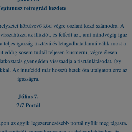
eptunusz retrográd kezdete
elyzetet körülvevő köd végre oszlani kezd számodra. A
isszahúzza az illúziót, és felfedi azt, ami mindvégig igaz
a teljes igazság tisztává és letagadhatatlanná válik most a
t eddig sosem tudtál teljesen kiismerni, végre élesen
ilatkoztatás gyengéden visszaadja a tisztánlátásodat, így
kkal. Az intuíciód már hosszú hetek óta utalgatott erre az
igazságra.
Július 7.
7:7 Portál
apon az egyik legszerencsésebb portál nyílik meg tágasra.
anifesztációt, megsokszorozza a szinkronicitásokat, és