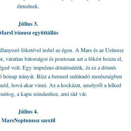
életednek.
Július 3.
MarsUránusz együttállás
villanyozó löketével indul az égen. A Mars és az Uránusz
ást, váratlan bátorságot és pontosan azt a lökést hozza el,
éged volt. Egy impulzus döntésséérik, és ez a döntés
lló hónap irányát. Bízz a benned szétáradó merészségben
éd, hová akar vinni. Az a kockázat, amelyről a lelked
suttog, a kapu mindenhez, ami rád vár.
Július 4.
MarsNeptunusz szextil