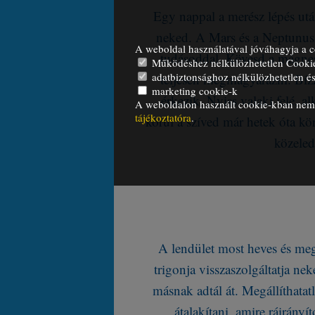
Egy nappal a merész lépés után
neked. A Mars és a Neptunusz 
A weboldal használatával jóváhagyja a c
tudásoddal. Kövesd a mágnes
Működéshez nélkülözhetetlen Cooki
adatbiztonsághoz nélkülözhetetlen és 
teljesen megmagyarázni. Bízz 
marketing cookie-k
érkezik. Nyiss valaki felé, a
A weboldalon használt cookie-kban nem t
tájékoztatóra
.
körül a szíved már hetek óta kö
közeled
A lendület most heves és meg
trigonja visszaszolgáltatja ne
másnak adtál át. Megállíthata
átalakítani, amire ráirányí