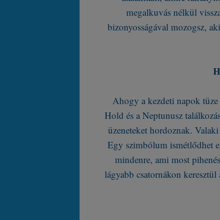
megalkuvás nélkül vissz
bizonyosságával mozogsz, aki 
H
Ahogy a kezdeti napok tüze l
Hold és a Neptunusz találkozás
üzeneteket hordoznak. Valaki
Egy szimbólum ismétlődhet eg
mindenre, ami most pihenés
lágyabb csatornákon keresztül 