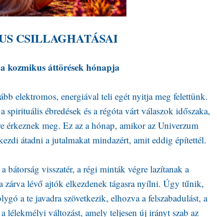
IUS CSILLAGHATÁSAI
 a kozmikus áttörések hónapja
ább elektromos, energiával teli egét nyitja meg felettünk.
 a spirituális ébredések és a régóta várt válaszok időszaka,
e érkeznek meg. Ez az a hónap, amikor az Univerzum
lkezdi átadni a jutalmakat mindazért, amit eddig építettél.
a bátorság visszatér, a régi minták végre lazítanak a
a zárva lévő ajtók elkezdenek tágasra nyílni. Úgy tűnik,
gó a te javadra szövetkezik, elhozva a felszabadulást, a
 a lélekmélyi változást, amely teljesen új irányt szab az