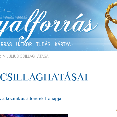
ünk van
k velünk vannak
ORRÁS
ÚJ KOR
TUDÁS
KÁRTYA
k
JÚLIUS CSILLAGHATÁSAI
 CSILLAGHATÁSAI
s a kozmikus áttörések hónapja