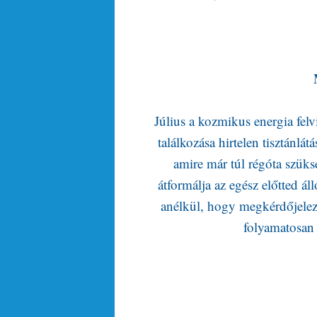
Július a kozmikus energia fel
találkozása hirtelen tisztánlát
amire már túl régóta szüks
átformálja az egész előtted á
anélkül, hogy megkérdőjelezn
folyamatosan 