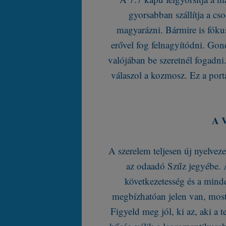
gyorsabban szállítja a cs
magyarázni. Bármire is fókus
erővel fog felnagyítódni. Gon
valójában be szeretnél fogadni.
válaszol a kozmosz. Ez a port
A V
A szerelem teljesen új nyelvez
az odaadó Szűz jegyébe. A
következetesség és a minde
megbízhatóan jelen van, most 
Figyeld meg jól, ki az, aki a t