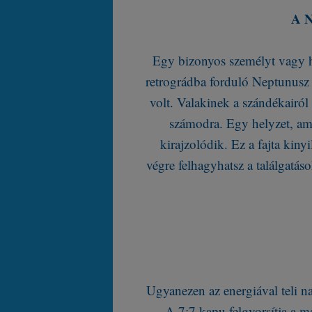
A N
Egy bizonyos személyt vagy h
retrográdba forduló Neptunusz v
volt. Valakinek a szándékairól 
számodra. Egy helyzet, ami
kirajzolódik. Ez a fajta kiny
végre felhagyhatsz a találgatáso
Ugyanezen az energiával teli n
A 7:7 kapu felgyorsítja a m