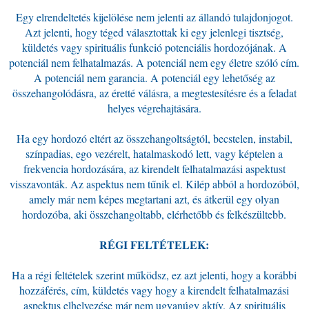
Egy elrendeltetés kijelölése nem jelenti az állandó tulajdonjogot.
Azt jelenti, hogy téged választottak ki egy jelenlegi tisztség,
küldetés vagy spirituális funkció potenciális hordozójának. A
potenciál nem felhatalmazás. A potenciál nem egy életre szóló cím.
A potenciál nem garancia. A potenciál egy lehetőség az
összehangolódásra, az éretté válásra, a megtestesítésre és a feladat
helyes végrehajtására.
Ha egy hordozó eltért az összehangoltságtól, becstelen, instabil,
színpadias, ego vezérelt, hatalmaskodó lett, vagy képtelen a
frekvencia hordozására, az kirendelt felhatalmazási aspektust
visszavonták. Az aspektus nem tűnik el. Kilép abból a hordozóból,
amely már nem képes megtartani azt, és átkerül egy olyan
hordozóba, aki összehangoltabb, elérhetőbb és felkészültebb.
RÉGI FELTÉTELEK:
Ha a régi feltételek szerint működsz, ez azt jelenti, hogy a korábbi
hozzáférés, cím, küldetés vagy hogy a kirendelt felhatalmazási
aspektus elhelyezése már nem ugyanúgy aktív. Az spirituális