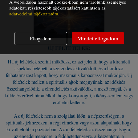
A weboldalon használt cookie-kban nem tárolunk személyes
adatokat, részletesebb tájékoztatásért kattintson az
adatvédelmi tájékoztatóra
.
Mindet elfogadom
Elfogadom
ÚJ FELTÉTELEK:
Ha új feltételek szerint működsz, ez azt jelenti, hogy a kirendelt
aspektus belépett, a szerződés aktiválódott, és a hordozó
felhatalmazást kapott, hogy maximális kapacitással működjön. Új
feltételek mellett a spirituális ajtók megnyílnak, az időzítés
összehangolódik, a elrendeltetés aktiválódik, a mező reagál, és a
küldetés erővel bír anélkül, hogy könyörögni, kikényszeríteni vagy
erőltetni kellene.
Az új feltételek nem a szolgálati időn, a népszerűségen, a
spirituális jelmezeken, a régi címeken vagy azon alapulnak, hogy
ki volt előbb a pozícióban. Az új feltételek az összehangoltságra,
az engedelmességre, a feddhetetlenségre, a készenlétre, a