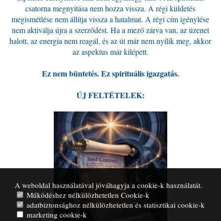
csatorna megnyitása nem hozza vissza. A régi küldetés
megismétlése nem állítja vissza a hatalmat. A régi cím igénylése
nem aktiválja újra a szerződést. Ha a mező zárva van, az üzenet
halott, az energia nem reagál, és az út már nem nyílik meg, akkor
az aspektus már kilépett.
Ez nem büntetés. Ez spirituális igazgatás.
ÚJ FELTÉTELEK:
A weboldal használatával jóváhagyja a cookie-k használatát.
Működéshez nélkülözhetetlen Cookie-k
adatbiztonsághoz nélkülözhetetlen és statisztikai cookie-k
marketing cookie-k