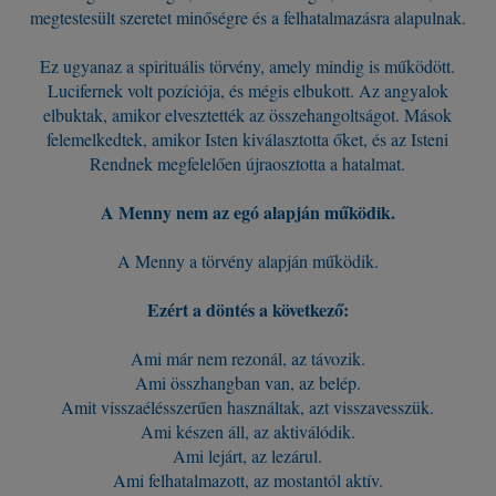
megtestesült szeretet minőségre és a felhatalmazásra alapulnak.
Ez ugyanaz a spirituális törvény, amely mindig is működött.
Lucifernek volt pozíciója, és mégis elbukott. Az angyalok
elbuktak, amikor elvesztették az összehangoltságot. Mások
felemelkedtek, amikor Isten kiválasztotta őket, és az Isteni
Rendnek megfelelően újraosztotta a hatalmat.
A Menny nem az egó alapján működik.
A Menny a törvény alapján működik.
Ezért a döntés a következő:
Ami már nem rezonál, az távozik.
Ami összhangban van, az belép.
Amit visszaélésszerűen használtak, azt visszavesszük.
Ami készen áll, az aktiválódik.
Ami lejárt, az lezárul.
Ami felhatalmazott, az mostantól aktív.