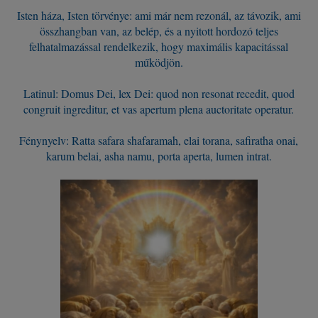
Isten háza, Isten törvénye: ami már nem rezonál, az távozik, ami
összhangban van, az belép, és a nyitott hordozó teljes
felhatalmazással rendelkezik, hogy maximális kapacitással
működjön.
Latinul: Domus Dei, lex Dei: quod non resonat recedit, quod
congruit ingreditur, et vas apertum plena auctoritate operatur.
Fénynyelv: Ratta safara shafaramah, elai torana, safiratha onai,
karum belai, asha namu, porta aperta, lumen intrat.