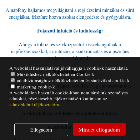
A napfény hajlamos megvilágítani a régi érzelmi mintákat és sűrű
energiákat, felszínre hozva azokat elengedésre és gyógyulásra.
Fokozott intuíció és tudatosság:
Ahogy a toboz- és szívközpontok összehangolnak a
napfrekvenciákkal, az intuíció, a szinkronicitás és a pszichés
érzékenység fokozódik.
A weboldal használatával jóváhagyja a cookie-k használatát.
Fizikai tünetek:
Működéshez nélkülözhetetlen Cookie-k
adatbiztonsághoz nélkülözhetetlen és statisztikai cookie-k
Néhányan fáradtságot, fejfájást, szédülést vagy alvászavarokat
marketing cookie-k
tapasztalnak, ahogy a szervezet az új frekvenciákhoz
A weboldalon használt cookie-kban nem tárolunk személyes
adatokat, részletesebb tájékoztatásért kattintson az
alkalmazkodik.
adatvédelmi tájékoztatóra
.
A hidratáltság, a földelés és a pihenés a kulcs.
A szívtudat tágulása:
Mindet elfogadom
Elfogadom