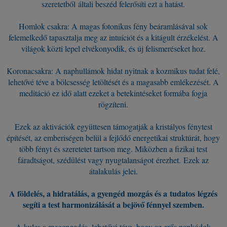
szeretetből általi beszéd felerősíti ezt a hatást.
Homlok csakra: A magas fotonikus fény beáramlásával sok
felemelkedő tapasztalja meg az intuíciót és a kitágult érzékelést. A
világok közti lepel elvékonyodik, és új felismeréseket hoz.
Koronacsakra: A naphullámok hidat nyitnak a kozmikus tudat felé,
lehetővé téve a bölcsesség letöltését és a magasabb emlékezését. A
meditáció ez idő alatt ezeket a betekintéseket formába fogja
rögzíteni.
Ezek az aktivációk együttesen támogatják a kristályos fénytest
építését, az emberiségen belül a fejlődő energetikai struktúrát, hogy
több fényt és szeretetet tartson meg. Miközben a fizikai test
fáradtságot, szédülést vagy nyugtalanságot érezhet. Ezek az
átalakulás jelei.
A földelés, a hidratálás, a gyengéd mozgás és a tudatos légzés
segíti a test harmonizálását a bejövő fénnyel szemben.
A kulcs a megengedés, lehetővé téve, hogy az erős napkódok