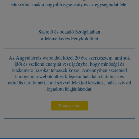
elmozdulásnak a nagyobb egyensúly és az egységtudat felé.
Szerető és odaadó Szolgálatban
a felemelkedés Fényküldöttei
Az Angyalforrás weboldalt közel 20 éve szerkesztem, ami sok
időt és szellemi energiát vesz igénybe, hogy minőségi és
lélekemelő írásokat tehessek közre. Amennyiben szeretnéd
támogatni a weboldalt és kifejezni háládat a tartalmas és
aktuális tartalomért, amit szívvel lélekkel készítek, hálás szívvel
fogadom felajánlásodat.
Támogatom!