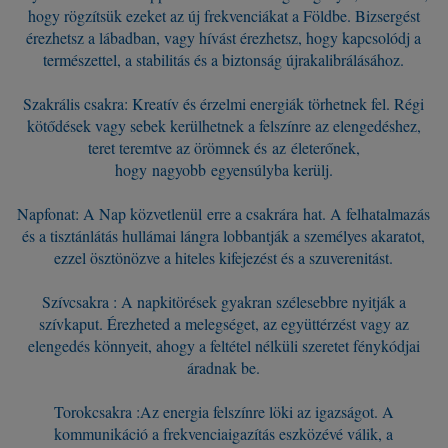
hogy rögzítsük ezeket az új frekvenciákat a Földbe. Bizsergést
érezhetsz a lábadban, vagy hívást érezhetsz, hogy kapcsolódj a
természettel, a stabilitás és a biztonság újrakalibrálásához.
Szakrális csakra: Kreatív és érzelmi energiák törhetnek fel. Régi
kötődések vagy sebek kerülhetnek a felszínre az elengedéshez,
teret teremtve az örömnek és az életerőnek,
hogy nagyobb egyensúlyba kerülj.
Napfonat: A Nap közvetlenül erre a csakrára hat. A felhatalmazás
és a tisztánlátás hullámai lángra lobbantják a személyes akaratot,
ezzel ösztönözve a hiteles kifejezést és a szuverenitást.
Szívcsakra : A napkitörések gyakran szélesebbre nyitják a
szívkaput. Érezheted a melegséget, az együttérzést vagy az
elengedés könnyeit, ahogy a feltétel nélküli szeretet fénykódjai
áradnak be.
Torokcsakra :Az energia felszínre löki az igazságot. A
kommunikáció a frekvenciaigazítás eszközévé válik, a