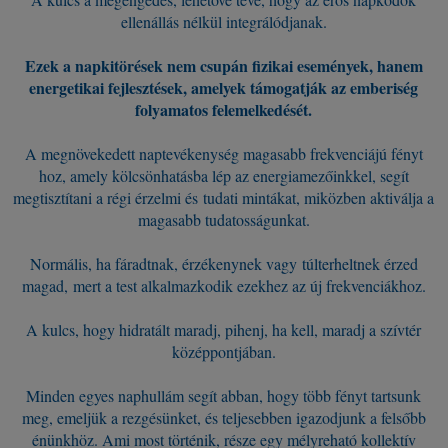
ellenállás nélkül integrálódjanak.
Ezek a napkitörések nem csupán fizikai események, hanem
energetikai fejlesztések, amelyek támogatják az emberiség
folyamatos felemelkedését.
A megnövekedett naptevékenység magasabb frekvenciájú fényt
hoz, amely kölcsönhatásba lép az energiamezőinkkel, segít
megtisztítani a régi érzelmi és tudati mintákat, miközben aktiválja a
magasabb tudatosságunkat.
Normális, ha fáradtnak, érzékenynek vagy túlterheltnek érzed
magad, mert a test alkalmazkodik ezekhez az új frekvenciákhoz.
A kulcs, hogy hidratált maradj, pihenj, ha kell, maradj a szívtér
középpontjában.
Minden egyes naphullám segít abban, hogy több fényt tartsunk
meg, emeljük a rezgésünket, és teljesebben igazodjunk a felsőbb
énünkhöz. Ami most történik, része egy mélyreható kollektív