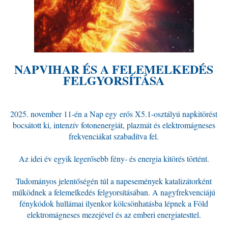
NAPVIHAR ÉS A FELEMELKEDÉS
FELGYORSÍTÁSA
2025. november 11-én a Nap egy erős X5.1-osztályú napkitörést
bocsátott ki, intenzív fotonenergiát, plazmát és elektromágneses
frekvenciákat szabadítva fel.
Az idei év egyik legerősebb fény- és energia kitörés történt.
Tudományos jelentőségén túl a napesemények katalizátorként
működnek a felemelkedés felgyorsításában. A nagyfrekvenciájú
fénykódok hullámai ilyenkor kölcsönhatásba lépnek a Föld
elektromágneses mezejével és az emberi energiatesttel.