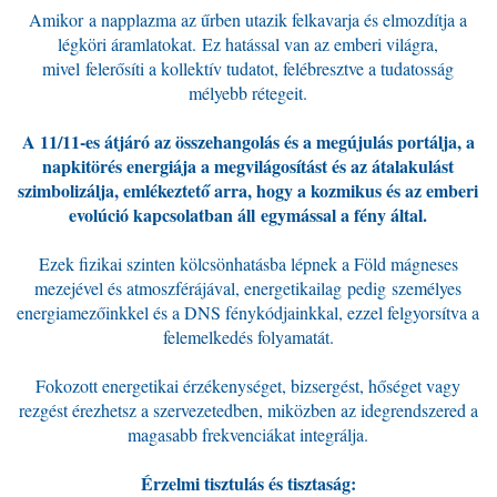
Amikor a napplazma az űrben utazik felkavarja és elmozdítja a
légköri áramlatokat. Ez hatással van az emberi világra,
mivel felerősíti a kollektív tudatot, felébresztve a tudatosság
mélyebb rétegeit.
A 11/11-es átjáró az összehangolás és a megújulás portálja, a
napkitörés energiája a megvilágosítást és az átalakulást
szimbolizálja, emlékeztető arra, hogy a kozmikus és az emberi
evolúció kapcsolatban áll egymással a fény által.
Ezek fizikai szinten kölcsönhatásba lépnek a Föld mágneses
mezejével és atmoszférájával, energetikailag pedig személyes
energiamezőinkkel és a DNS fénykódjainkkal, ezzel felgyorsítva a
felemelkedés folyamatát.
Fokozott energetikai érzékenységet, bizsergést, hőséget vagy
rezgést érezhetsz a szervezetedben, miközben az idegrendszered a
magasabb frekvenciákat integrálja.
Érzelmi tisztulás és tisztaság: