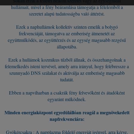
Sokan érzik a feltétel nélküli szeretet vagy az egységtudat
hullámait, mivel a fény beáramlása támogatja a félelemből a
szeretet alapú tudatosságba való áttérést.
Ezek a naphullámok kollektív szinten emelik a bolygó
frekvenciáját, támogatva az emberiség átmenetét az
együttműködés, az együttérzés és az egység magasabb rezgésű
állapotába.
Ezek a hullámok kozmikus tűzből állnak, és összehangolnak a
felemelkedés isteni tervével, amely arra irányul, hogy felébressze a
szunnyadó DNS szálakat és aktiválja az emberiség magasabb
tudatát.
Ebben a napviharban a csakrák fény felvevőként és átadóként
egyaránt működnek.
Minden energiaközpont egyedülállóan reagál a megnövekedett
napfrekvenciára:
Gyökércsakra : A napplazma földelő energiát igényel, arra kérve,