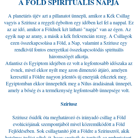
A FÖLD SPIRITUÁLIS NAPJA
:
A planetáris újév azt a pillanatot ünnepli, amikor a Kék Csillag
vagyis a Szíriusz a reggeli égbolton egy időben kel fel a nappal. Ez
az az idő, amikor a Földnek két látható "napja" van az égen. Az
egyik nap az arany, a másik a kék frekvencián rezeg. A Csillagok
ezen összekapcsolása a Föld, a Nap, valamint a Szíriusz egy
rendkívül fontos energetikai összekapcsolódás spirituális
háromszögét alkotja.
Atlantisz és Egyiptom idejében ez volt a legfontosabb időszaka az
évnek, mivel ekkor nyílt meg azon dimenzió átjáró, amelyen
keresztül a Földre nagyon jelentős új energiák érkeztek meg.
Egyiptomban ekkor ünnepelték meg a Nílus áradásának ünnepét,
amely a bőség és a termékenység legfontosabb ünnepsége volt.
Szíriusz
.
Szíriusz ősidők óta meghatározó és irányadó csillag a Föld
evolúciójának szempontjából mivel közreműködött a Föld
Fejlődésében. Sok csillagtanító jött a Földre a Szíriuszról, akik
hatalmas tudást adtak át, hogy segítsék és tanítsák az emberiséget.