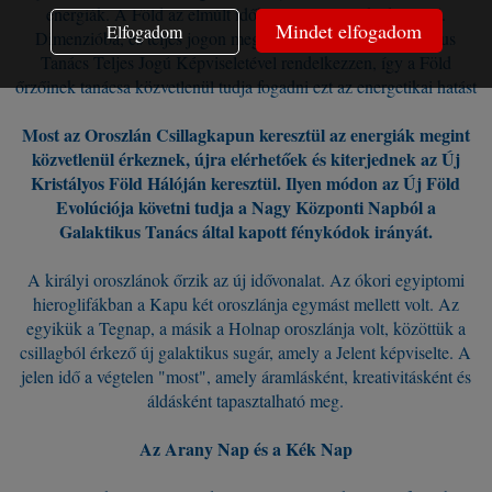
energiák. A Föld az elmúlt idők során Felemelkedett az 5.
Mindet elfogadom
Elfogadom
Dimenzióba, és teljes jogon megérett arra, hogy a Galaktikus
Tanács Teljes Jogú Képviseletével rendelkezzen, így a Föld
őrzőinek tanácsa közvetlenül tudja fogadni ezt az energetikai hatást
.
Most az Oroszlán Csillagkapun keresztül az energiák megint
közvetlenül érkeznek, újra elérhetőek és kiterjednek az Új
Kristályos Föld Hálóján keresztül. Ilyen módon az Új Föld
Evolúciója követni tudja a Nagy Központi Napból a
Galaktikus Tanács által kapott fénykódok irányát.
.
A királyi oroszlánok őrzik az új idővonalat. Az ókori egyiptomi
hieroglifákban a Kapu két oroszlánja egymást mellett volt. Az
egyikük a Tegnap, a másik a Holnap oroszlánja volt, közöttük a
csillagból érkező új galaktikus sugár, amely a Jelent képviselte. A
jelen idő a végtelen "most", amely áramlásként, kreativitásként és
áldásként tapasztalható meg.
Az Arany Nap és a Kék Nap
.