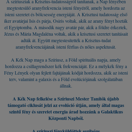
A szíriusziak a Krisztus-tudatosságról tanítanak, a Nap fényében
megtestesülő aranyfrekvencia isteni fényéről, amely hordozta az
isteni szeretet és bölcsesség energiáját. A Krisztusi tudatosság első
iker avatárjai Isis és párja, Osiris voltak, akik az arany fényt hozták
el Egyiptomba. A második nagy avatár pár, akik a földre érkeztek,
Jézus és Mária Magdaléna voltak, akik a krisztusi szeretet tanításait
adták át. Együtt megtestesítették a Krisztus-tudat
aranyfrekvenciájának isteni férfias és nőies aspektusát.
A Kék Nap maga a Szíriusz, a Föld spirituális napja, amely
hordozza a csillagrendszer kék frekvenciáját. Ez a mélykék fény a
Fény Lények olyan fejlett fajtájának kódját hordozza, akik az isteni
terv, valamint a galaxis és a Föld evolúciójának szolgálatában
állnak.
A Kék Nap felkelése a Szíriuszi Mester Tanítók újabb
támogató ciklusát jelzi az evolúció útján, amely által magas
szintű fény és szeretet energia árad hozzánk a Galaktikus
Központi Napból.
A szíriuszi fényküldöttek segítsége