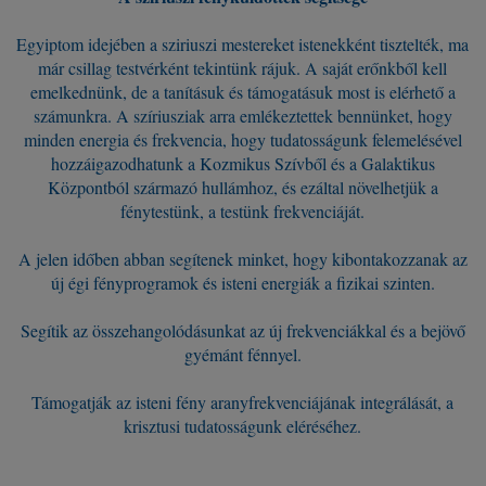
.
Egyiptom idejében a sziriuszi mestereket istenekként tisztelték, ma
már csillag testvérként tekintünk rájuk. A saját erőnkből kell
emelkednünk, de a tanításuk és támogatásuk most is elérhető a
számunkra. A szíriusziak arra emlékeztettek bennünket, hogy
minden energia és frekvencia, hogy tudatosságunk felemelésével
hozzáigazodhatunk a Kozmikus Szívből és a Galaktikus
Központból származó hullámhoz, és ezáltal növelhetjük a
fénytestünk, a testünk frekvenciáját.
A jelen időben abban segítenek minket, hogy kibontakozzanak az
új égi fényprogramok és isteni energiák a fizikai szinten.
Segítik az összehangolódásunkat az új frekvenciákkal és a bejövő
gyémánt fénnyel.
Támogatják az isteni fény aranyfrekvenciájának integrálását, a
krisztusi tudatosságunk eléréséhez.