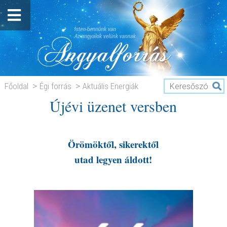
Főoldal
Égi forrás
Aktuális Energiák
Újévi üzenet versben
Újévi üzenet versben
Örömöktől, sikerektől
utad legyen áldott!