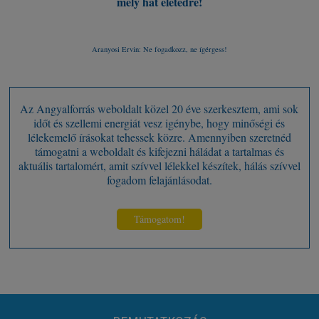
mely hat életedre!
Aranyosi Ervin: Ne fogadkozz, ne ígérgess!
Az Angyalforrás weboldalt közel 20 éve szerkesztem, ami sok
időt és szellemi energiát vesz igénybe, hogy minőségi és
lélekemelő írásokat tehessek közre. Amennyiben szeretnéd
támogatni a weboldalt és kifejezni háládat a tartalmas és
aktuális tartalomért, amit szívvel lélekkel készítek, hálás szívvel
fogadom felajánlásodat.
Támogatom!