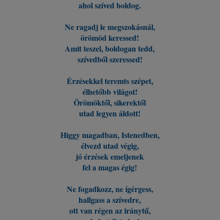
ahol szíved boldog.
Ne ragadj le megszokásnál,
örömöd keressed!
Amit teszel, boldogan tedd,
szívedből szeressed!
Érzésekkel teremts szépet,
élhetőbb világot!
Örömöktől, sikerektől
utad legyen áldott!
Higgy magadban, Istenedben,
élvezd utad végig,
jó érzések emeljenek
fel a magas égig!
Ne fogadkozz, ne ígérgess,
hallgass a szívedre,
ott van régen az iránytű,