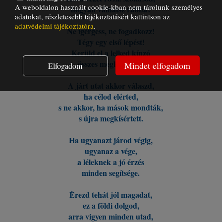
A weboldalon használt cookie-kban nem tárolunk személyes
hogyan válhatsz rabbá?
adatokat, részletesebb tájékoztatásért kattintson az
adatvédelmi tájékoztatóra
.
Ne ígérgess, ne fogadkozz!
Tégy egy első lépést!
Kerüld el a lelked kínzó
összes megkísértést!
Mindet elfogadom
Elfogadom
A járt utat akkor válaszd,
ha célod elérted,
s ne akkor, ha mások mondták,
s újra megkísértett.
Ha ugyanazt járod végig,
ugyanaz a vége,
a léleknek a jó érzés
minden segítsége.
Érezd tehát jól magadat,
ez a földi dolgod,
arra vigyen minden utad,