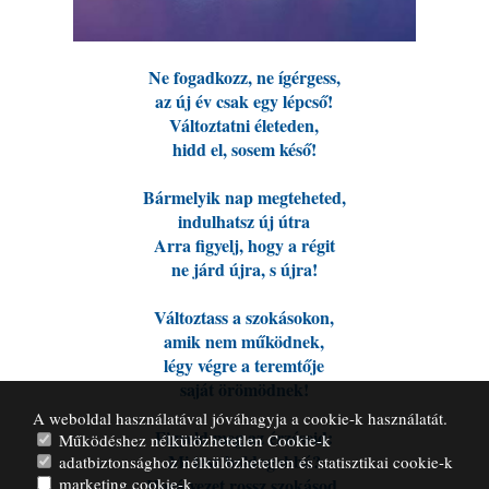
Ne fogadkozz, ne ígérgess,
az új év csak egy lépcső!
Változtatni életeden,
hidd el, sosem késő!
Bármelyik nap megteheted,
indulhatsz új útra
Arra figyelj, hogy a régit
ne járd újra, s újra!
Változtass a szokásokon,
amik nem működnek,
légy végre a teremtője
saját örömödnek!
A weboldal használatával jóváhagyja a cookie-k használatát.
Figyeld meg az érzéseid:
Működéshez nélkülözhetetlen Cookie-k
Mi tesz boldogabbá?
adatbiztonsághoz nélkülözhetetlen és statisztikai cookie-k
marketing cookie-k
Hová vezet rossz szokásod,