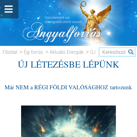
Főoldal
Égi forrás
Aktuális Energiák
ÚJ
ÚJ LÉTEZÉSBE LÉPÜNK
LÉTEZÉSBE LÉPÜNK
Már NEM a RÉGI FÖLDI VALÓSÁGHOZ tartozunk