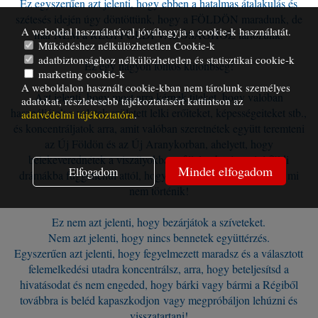
Ez egyszerűen azt jelenti, hogy ebben a hatalmas átalakulás és
szétesés idején úgy döntöttünk, hogy a FÖLDÖN maradunk, de
A weboldal használatával jóváhagyja a cookie-k használatát.
már NEM a RÉGI FÖLDI VALÓSÁGHOZ tartozunk.
Működéshez nélkülözhetetlen Cookie-k
adatbiztonsághoz nélkülözhetetlen és statisztikai cookie-k
Ez egy nagyon fontos különbség!
marketing cookie-k
A weboldalon használt cookie-kban nem tárolunk személyes
Azt jelenti, hogy most arra kérnek titeket, hogy valóban
adatokat, részletesebb tájékoztatásért kattintson az
használjátok a veletek született lelki erőiteket, képességeiteket stb.,
adatvédelmi tájékoztatóra
.
és koncentráljatok arra, amit valóban szeretnétek együtt teremteni
az Új Földön és az Új Aranykorban, ahelyett, hogy
belekeverednétek a viszályokba, a félelembe és a régi földi
Mindet elfogadom
Elfogadom
drámákba függetlenül attól, hogy látszólag mi történik vagy mi
nem történik!
Ez nem azt jelenti, hogy bezárjátok a szíveteket.
Nem azt jelenti, hogy nincs bennetek együttérzés.
Egyszerűen azt jelenti, hogy fegyelmezett maradsz és a választott
felemelkedési utadra koncentrálsz, arra, hogy beteljesítsd a
hivatásodat és nem engeded, hogy bárki vagy bármi a Régiből
továbbra is beléd kapaszkodjon vagy megpróbáljon lehúzni és
visszatartani!