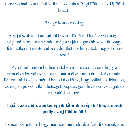
most szabad akaratából kell választania a Régi Föld és az Új Föld
között.
Ez egy komoly dolog.
A saját szabad akaratodból hozott döntéseid határozzák meg a
végeredményt, mert senki, még a saját magasabb vezetőid vagy
felemelkedett mestereid sem dönthetnek helyetted, még a Forrás
sem!
Az elmúlt három hétben valóban intenzíven érzem, hogy a
felemelkedés változásai most már mélyebbre hatolnak és minden
Fénymunkás teljes mértékben aktiválódik, hogy vállalja a feladatát,
és megalapozza lelki tehetségét, képességeit, hivatását és célját, és
ezt valósítsa meg.
Lejárt az az idő, amikor egyik lábunk a régi földön, a másik
pedig az új földön állt!
Ez nem azt jelenti, hogy már nem működünk a föld fizikai síkjain.