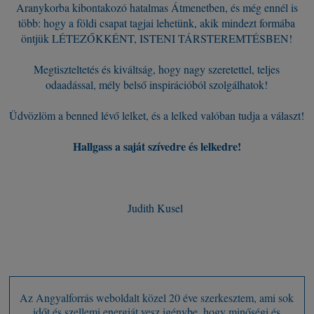
Aranykorba kibontakozó hatalmas Átmenetben, és még ennél is
több: hogy a földi csapat tagjai lehetünk, akik mindezt formába
öntjük LÉTEZŐKKÉNT, ISTENI TÁRSTEREMTÉSBEN!
Megtiszteltetés és kiváltság, hogy nagy szeretettel, teljes
odaadással, mély belső inspirációból szolgálhatok!
Üdvözlöm a benned lévő lelket, és a lelked valóban tudja a választ!
Hallgass a saját szívedre és lelkedre!
Judith Kusel
Az Angyalforrás weboldalt közel 20 éve szerkesztem, ami sok
időt és szellemi energiát vesz igénybe, hogy minőségi és