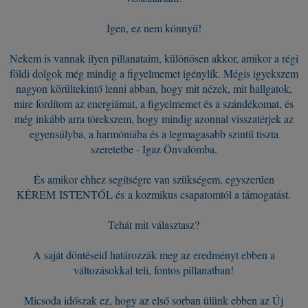
Igen, ez nem könnyű!
Nekem is vannak ilyen pillanataim, különösen akkor, amikor a régi
földi dolgok még mindig a figyelmemet igénylik. Mégis igyekszem
nagyon körültekintő lenni abban, hogy mit nézek, mit hallgatok,
mire fordítom az energiámat, a figyelmemet és a szándékomat, és
még inkább arra törekszem, hogy mindig azonnal visszatérjek az
egyensúlyba, a harmóniába és a legmagasabb szintű tiszta
szeretetbe - Igaz Önvalómba.
És amikor ehhez segítségre van szükségem, egyszerűen
KÉREM ISTENTŐL és a kozmikus csapatomtól a támogatást.
Tehát mit választasz?
A saját döntéseid határozzák meg az eredményt ebben a
változásokkal teli, fontos pillanatban!
Micsoda időszak ez, hogy az első sorban ülünk ebben az Új