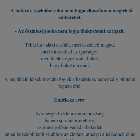
- A határok kijelölése soha nem fogja eltaszítani a megfelelő
embereket.
- Az őszinteség soha nem fogja tönkretenni az igazit.
Tehát ha valaki elsétált, mert tisztelted magad,
mert kimondtad az igazságot,
mert felelősségre vontad őket,
hagyd őket elmenni.
A megfelelő lelkek tisztelni fogják a határaidat, nem pedig büntetni
fognak érte.
Emlékezz erre:
Az energiád védelme nem önzőség.
hanem spirituális érettség,
és minél jobban véded a békédet,
annál közelebb kerülsz ahhoz az élethez, amelyet a lelkednek élnie