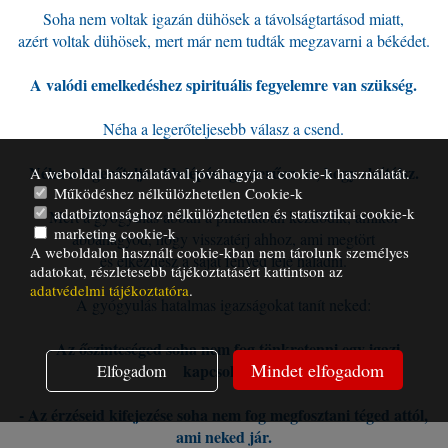
Soha nem voltak igazán dühösek a távolságtartásod miatt,
azért voltak dühösek, mert már nem tudták megzavarni a békédet.
A valódi emelkedéshez spirituális fegyelemre van szükség.
Néha a legerőteljesebb válasz a csend.
Néha a legerőteljesebb lépés egyszerűen az, hogy elsétálsz.
A weboldal használatával jóváhagyja a cookie-k használatát.
Működéshez nélkülözhetetlen Cookie-k
adatbiztonsághoz nélkülözhetetlen és statisztikai cookie-k
Mert a gyógyulás abban a pillanatban kezdődik, amikor
marketing cookie-k
abbahagyod, hogy visszatérj ahhoz, ami megtört
A weboldalon használt cookie-kban nem tárolunk személyes
és elkezdesz a saját fényed felé haladni.
adatokat, részletesebb tájékoztatásért kattintson az
adatvédelmi tájékoztatóra
.
A gyógyulás hatalmas igazságokat tanít neked:
- Az őszinteséged soha nem fog tönkretenni egy igazi
Mindet elfogadom
kapcsolatot.
Elfogadom
- Az érzéseid kifejezése soha nem fog megfosztani téged attól,
ami neked jár.