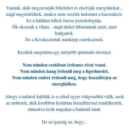
Vannak, akik megzavarják békéteket és elszívják energiáitokat...
majd megsértődnek, amikor nem vesztek tudomást a káoszukról.
Ez a hálátlan lelkek furcsa pszichológiája.
Ők okozzák a vihart... majd titeket hibáztatnak azért, mert
hallgattok.
De a Kiválasztottak másképp cselekszenek.
Kezdtek megérteni egy mélyebb spirituális törvényt:
Nem minden csatában érdemes részt venni.
Nem minden hang érdemli meg a figyelmedet.
Nem minden ember érdemli meg, hogy hozzáférjen az
energiádhoz.
Ahogy a tudatod fejlődik és a célod egyre világosabbá válik, azok
az emberek, akik korábban korlátlan hozzáféréssel rendelkeztek,
elutasítva érzik magukat a határaid miatt.
De az igazság az, hogy...