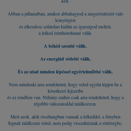
kell.
Abban a pillanatban, amikor abbahagyod a megerősítésért való
könyörgést
és elkezdesz szilárdan kiállni az igazságod mellett,
a lelked érinthetetlenné válik.
A békéd szentté válik.
Az energiád védetté válik.
És az utad minden lépéssel egyértelműbbé válik.
Nem mindenki arra rendeltetett, hogy veled együtt lépjen be a
következő fejezetbe
és ez rendben van. Néhány ember csak arra rendeltetett, hogy a
régebbi változatoddal találkozzon.
Mert azok, akik összhangban vannak a lelkeddel, a fényben
fognak találkozni veled, nem pedig visszahúznak a sötétségbe.