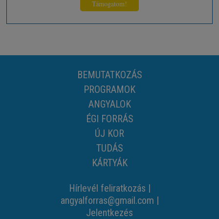
Támogatom!
BEMUTATKOZÁS
PROGRAMOK
ANGYALOK
ÉGI FORRÁS
ÚJ KOR
TUDÁS
KÁRTYÁK
Hírlevél feliratkozás
|
angyalforras@gmail.com
|
Jelentkezés