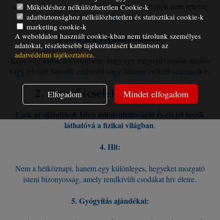
személyről vagy helyzetről, amelyeket emberi úton nem lehetne
Működéshez nélkülözhetetlen Cookie-k
adatbiztonsághoz nélkülözhetetlen és statisztikai cookie-k
tudni.
marketing cookie-k
A weboldalon használt cookie-kban nem tárolunk személyes
3. Szellemek megkülönböztetése:
adatokat, részletesebb tájékoztatásért kattintson az
adatvédelmi tájékoztatóra
.
Képesség annak felismerésére, hogy egy megnyilvánulás, tanítás
vagy jelenlét Istentől, embertől vagy démoni erőktől származik-e.
2. Az erő (cselekvés) ajándékai
Mindet elfogadom
Elfogadom
Ezek az ajándékok Isten mindenhatóságát és erejét teszik
láthatóvá a fizikai világban
.
4. Hit:
Nem a hétköznapi, hanem egy különleges, hegyeket mozgató
isteni bizonyosság, amely rendkívüli csodákat hív életre.
5. Gyógyítás ajándékai: