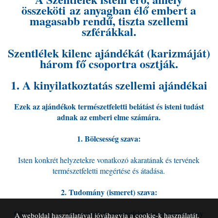
összeköti az anyagban élő embert a
magasabb rendű, tiszta szellemi
szférákkal.
Szentlélek kilenc ajándékát (karizmáját)
három fő csoportra osztják.
1. A kinyilatkoztatás szellemi ajándékai
Ezek az ajándékok természetfeletti belátást és isteni tudást
adnak az emberi elme számára.
1. Bölcsesség szava:
Isten konkrét helyzetekre vonatkozó akaratának és tervének
természetfeletti megértése és átadása.
2. Tudomány (ismeret) szava:
Olyan tények és információk természetfeletti megismerése egy
A weboldal használatával jóváhagyja a cookie-k használatát.