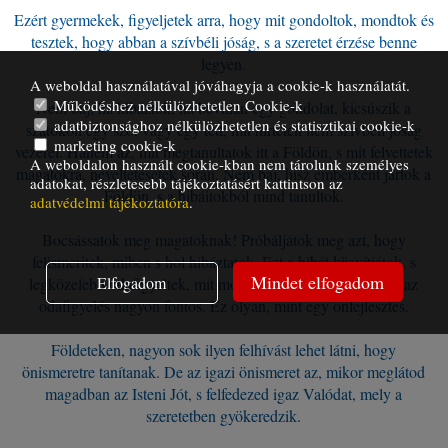
Ezért gyermekek, figyeljetek arra, hogy mit gondoltok, mondtok és
tesztek, hogy abban a szívbéli jóság, s a szeretet érzése benne
legyen.
A weboldal használatával jóváhagyja a cookie-k használatát.
Működéshez nélkülözhetetlen Cookie-k
Nem baj, ha hibáztok, ha bevillan egy gondolat, kicsúszik a
adatbiztonsághoz nélkülözhetetlen és statisztikai cookie-k
szátokon egy szó, vagy egy tett, mit hirtelen nem szívbéli jóság
marketing cookie-k
vezérel. Hanem az, mit megtanultatok itt a Földön, s mit felvettetek
A weboldalon használt cookie-kban nem tárolunk személyes
magatokra, neveltetésetek során. Nem baj, hisz emberként jártok a
adatokat, részletesebb tájékoztatásért kattintson az
Földön, s a hibáitokból mind tanultok.
adatvédelmi tájékoztatóra
.
Bocsássatok meg magatoknak! Próbáljátok meg azt, hogy
felismeritek, miben s hol hibáztatok. Ezt a hibát kijavítjátok, s
Mindet elfogadom
Elfogadom
legközelebb odafigyeltek, mit mondtok, cselekedtek. Ezért, az
odafigyelés nagyon fontos. Ez olyan, mint egy önfejlesztés.
Földeteken, nagyon sok ilyen felhívást lehet látni, hogy
önismeretre tanítanak. De az igazi önismeret az, mikor meglátod
magadban az Isteni Jót, s felfedezed igaz Valódat, mely a
szeretetben gyökeredzik.