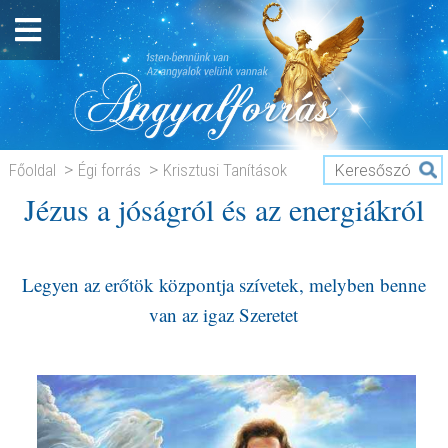
Főoldal
Égi forrás
Krisztusi Tanítások
Jézus a jóságról és az energiákról
Jézus a jóságról és az energiákról
Legyen az erőtök központja szívetek, melyben benne
van az igaz Szeretet