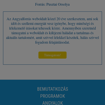
Forrás: Pusztai Orsolya
Az Angyalforrás weboldalt közel 20 éve szerkesztem, ami sok
időt és szellemi energiát vesz igénybe, hogy minőségi és
lélekemelő írásokat tehessek közre. Amennyiben szeretnéd
támogatni a weboldalt és kifejezni háládat a tartalmas és
aktuális tartalomért, amit szívvel lélekkel készítek, hálás szívvel
fogadom felajánlásodat.
Támogatom!
BEMUTATKOZÁS
PROGRAMOK
ANGYALOK