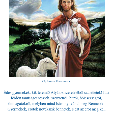
Kép forrása: Pinterest.com
Édes gyermekek, kik teremtő Atyátok szeretetéből születtetek! Itt a
földön tanúságot tesztek, szeretetről, hitről, bölcsességről,
önmagatokról, melyben mind Isten nyilvánul meg Bennetek.
Gyermekek, erőtök növekszik bennetek, s ezt az erőt meg kell