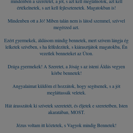
mindenben a szeretetet, a jót, s azt kell meglátnotok, azt kell
értékelnetek, s azt kell fejlesztenetek. Magatokban is!
Mindenben ott a Jó! Miben talán nem is látod szemmel, szívvel
megérzed azt.
Ezért gyermekek, áldásom mindig bennetek, mert szívem lángja ég
lelketek szívében, s ha felfedezitek, s kiárasztjátok magatokba, Én
vezetlek benneteket az Úton.
Drága gyermekek! A Szeretet, a Jóság s az isteni Áldás vegyen
körbe bennetek!
Angyalaimat küldöm el hozzátok, hogy segítsenek, s a jót
megláttassák veletek.
Hát árasszátok ki szívetek szeretetét, és éljetek e szeretetben, Isten
akaratában, MOST.
Jézus voltam itt köztetek, s Vagyok mindig Bennetek!