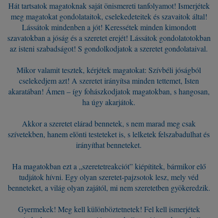
Hát tartsatok magatoknak saját önismereti tanfolyamot! Ismerjétek
meg magatokat gondolataitok, cselekedeteitek és szavaitok által!
Lássátok mindenben a jót! Keressétek minden kimondott
szavatokban a jóság és a szeretet erejét! Lássátok gondolatotokban
az isteni szabadságot! S gondolkodjatok a szeretet gondolataival.
Mikor valamit tesztek, kérjétek magatokat: Szívbéli jóságból
cselekedjem azt! A szeretet irányítsa minden tettemet, Isten
akaratában! Ámen – így fohászkodjatok magatokban, s hangosan,
ha úgy akarjátok.
Akkor a szeretet elárad bennetek, s nem marad meg csak
szívetekben, hanem elönti testeteket is, s lelketek felszabadulhat és
irányíthat benneteket.
Ha magatokban ezt a „szeretetreakciót” kiépítitek, bármikor elő
tudjátok hívni. Egy olyan szeretet-pajzsotok lesz, mely véd
benneteket, a világ olyan zajától, mi nem szeretetben gyökeredzik.
Gyermekek! Meg kell különböztetnetek! Fel kell ismerjétek