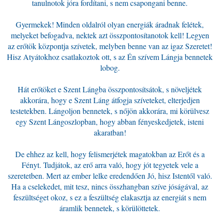
tanulnotok jóra fordítani, s nem csapongani benne.
Gyermekek! Minden oldalról olyan energiák áradnak felétek,
melyeket befogadva, nektek azt összpontosítanotok kell! Legyen
az erőtök központja szívetek, melyben benne van az igaz Szeretet!
Hisz Atyátokhoz csatlakoztok ott, s az Én szívem Lángja bennetek
lobog.
Hát erőtöket e Szent Lángba összpontosítsátok, s növeljétek
akkorára, hogy e Szent Láng átfogja szíveteket, elterjedjen
testetekben. Lángoljon bennetek, s nőjön akkorára, mi körülvesz
egy Szent Lángoszlopban, hogy abban fényeskedjetek, isteni
akaratban!
De ehhez az kell, hogy felismerjétek magatokban az Erőt és a
Fényt. Tudjátok, az erő arra való, hogy jót tegyetek vele a
szeretetben. Mert az ember lelke eredendően Jó, hisz Istentől való.
Ha a cselekedet, mit tesz, nincs összhangban szíve jóságával, az
feszültséget okoz, s ez a feszültség elakasztja az energiát s nem
áramlik bennetek, s körülöttetek.