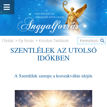
Főoldal
Égi forrás
Krisztusi Tanítások
SZENTLÉLEK AZ UTOLSÓ
SZENTLÉLEK AZ UTOLSÓ IDŐKBEN
IDŐKBEN
A Szentlélek szerepe a korszakváltás idején