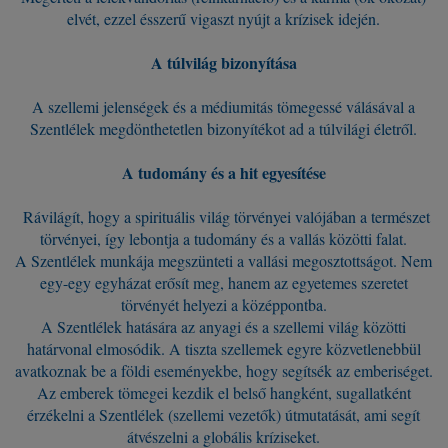
elvét, ezzel ésszerű vigaszt nyújt a krízisek idején.
A túlvilág bizonyítása
A szellemi jelenségek és a médiumitás tömegessé válásával a
Szentlélek megdönthetetlen bizonyítékot ad a túlvilági életről.
A tudomány és a hit egyesítése
Rávilágít, hogy a spirituális világ törvényei valójában a természet
törvényei, így lebontja a tudomány és a vallás közötti falat.
A Szentlélek munkája megszünteti a vallási megosztottságot. Nem
egy-egy egyházat erősít meg, hanem az egyetemes szeretet
törvényét helyezi a középpontba.
A Szentlélek hatására az anyagi és a szellemi világ közötti
határvonal elmosódik. A tiszta szellemek egyre közvetlenebbül
avatkoznak be a földi eseményekbe, hogy segítsék az emberiséget.
Az emberek tömegei kezdik el belső hangként, sugallatként
érzékelni a Szentlélek (szellemi vezetők) útmutatását, ami segít
átvészelni a globális kríziseket.