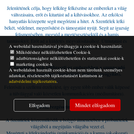
Jelenlétének célja, hogy lelkileg felkészítse az embereket a világ
változásaira, erőt és kitartást ad a kihívásokhoz. Az erkölcsi
hanyatlás közepette segít megőrizni a hitet. A Szentlélek lelki
békét, védelmet, megerősítést és támogatást nyújt. Segít az igazság
felismerésében, megvéd a megtévesztésektől és a hamis
tanításoktól. Erőt ad a küldetés megvalósításához. Útmutatást és
A weboldal használatával jóváhagyja a cookie-k használatát.
isteni vezettetést nyújt. Eszünkbe juttatja Krisztus szavait és
Működéshez nélkülözhetetlen Cookie-k
tanításait.
adatbiztonsághoz nélkülözhetetlen és statisztikai cookie-k
marketing cookie-k
A Szentlélek ereje felébreszti az emberekben a szunnyadó
A weboldalon használt cookie-kban nem tárolunk személyes
szellemi képességeket (tisztánlátás, intuíció, gyógyítás).
adatokat, részletesebb tájékoztatásért kattintson az
adatvédelmi tájékoztatóra
.
Felerősíti a szellemi érzékelést, így egyre több ember válik képessé
a túlvilággal való közvetlen kommunikációra (médiumitásra).
Mindet elfogadom
Elfogadom
A Föld rezgésszintjének emelése
A Szentlélek közreműködik a bolygó átmenetében a próbatételek
világából a megújulás világába vezet el.
Megérteti a lélekvándorlás (reinkarnáció) és a karma (ok-okozat)