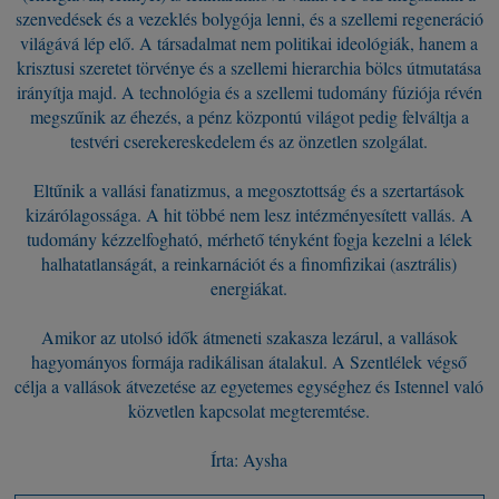
szenvedések és a vezeklés bolygója lenni, és a szellemi regeneráció
világává lép elő. A társadalmat nem politikai ideológiák, hanem a
krisztusi szeretet törvénye és a szellemi hierarchia bölcs útmutatása
irányítja majd. A technológia és a szellemi tudomány fúziója révén
megszűnik az éhezés, a pénz központú világot pedig felváltja a
testvéri cserekereskedelem és az önzetlen szolgálat.
Eltűnik a vallási fanatizmus, a megosztottság és a szertartások
kizárólagossága. A hit többé nem lesz intézményesített vallás. A
tudomány kézzelfogható, mérhető tényként fogja kezelni a lélek
halhatatlanságát, a reinkarnációt és a finomfizikai (asztrális)
energiákat.
Amikor az utolsó idők átmeneti szakasza lezárul, a vallások
hagyományos formája radikálisan átalakul. A Szentlélek végső
célja a vallások átvezetése az egyetemes egységhez és Istennel való
közvetlen kapcsolat megteremtése.
Írta: Aysha