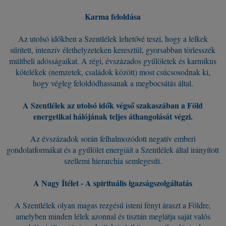
Karma feloldása
Az utolsó időkben a Szentlélek lehetővé teszi, hogy a lelkek
sűrített, intenzív élethelyzeteken keresztül, gyorsabban törlesszék
múltbeli adósságaikat. A régi, évszázados gyűlöletek és karmikus
kötelékek (nemzetek, családok között) most csúcsosodnak ki,
hogy végleg feloldódhassanak a megbocsátás által.
A Szentlélek az utolsó idők végső szakaszában a
Föld
energetikai hálójának teljes áthangolását
végzi.
Az évszázadok során felhalmozódott negatív emberi
gondolatformákat és a gyűlölet energiáit a Szentlélek által irányított
szellemi hierarchia semlegesíti.
A Nagy Ítélet - A spirituális igazságszolgáltatás
A Szentlélek olyan magas rezgésű isteni fényt áraszt a Földre,
amelyben minden lélek azonnal és tisztán meglátja saját valós