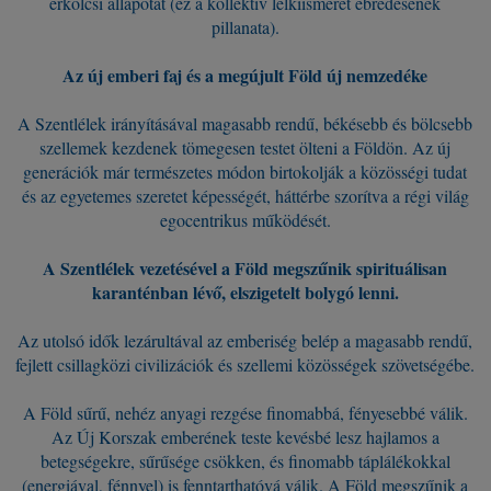
erkölcsi állapotát (ez a kollektív lelkiismeret ébredésének
pillanata).
Az új emberi faj és a megújult Föld új nemzedéke
A Szentlélek irányításával magasabb rendű, békésebb és bölcsebb
szellemek kezdenek tömegesen testet ölteni a Földön. Az új
generációk már természetes módon birtokolják a közösségi tudat
és az egyetemes szeretet képességét, háttérbe szorítva a régi világ
egocentrikus működését.
A Szentlélek vezetésével a Föld megszűnik spirituálisan
karanténban lévő, elszigetelt bolygó lenni.
Az utolsó idők lezárultával az emberiség belép a magasabb rendű,
fejlett csillagközi civilizációk és szellemi közösségek szövetségébe.
A Föld sűrű, nehéz anyagi rezgése finomabbá, fényesebbé válik.
Az Új Korszak emberének teste kevésbé lesz hajlamos a
betegségekre, sűrűsége csökken, és finomabb táplálékokkal
(energiával, fénnyel) is fenntarthatóvá válik. A Föld megszűnik a