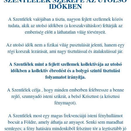
IDŐKBEN
A Szentlélek valójában a tiszta, nagyon fejlett szellemek közös
tudata, akik az utolsó időkben (a korszakváltáskor) feltárják az
emberiség előtt a láthatatlan világ törvényeit.
Az utolsó idők nem a fizikai világ pusztulását jelenti, hanem egy
régi korszak lezárását, ami nagy tisztulással és átalakulással jár.
A Szentlélek mint a fejlett szellemek kollektívája az utolsó
időkben a kollektív ébredést és a bolygó szintű tisztulási
folyamatot irányítja.
A Szentlélek célja , hogy minden emberben felébressze a benne
rejlő, szunnyadó isteni szikrát, a belső Krisztust (a krisztusi
fénymagot).
A Szentlélek most egy magas frekvenciájú isteni fényhullámot
bocsát a Földre, amely áthatja az anyagot. Senki sem maradhat
semleges; a fény hatására mindenkiből felszínre tör a legtisztább jó