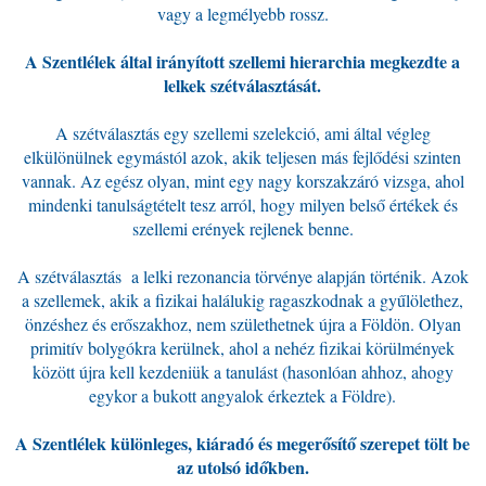
vagy a legmélyebb rossz.
A Szentlélek által irányított szellemi hierarchia megkezdte a
lelkek szétválasztását.
A szétválasztás egy szellemi szelekció, ami által végleg
elkülönülnek egymástól azok, akik teljesen más fejlődési szinten
vannak. Az egész olyan, mint egy nagy korszakzáró vizsga, ahol
mindenki tanulságtételt tesz arról, hogy milyen belső értékek és
szellemi erények rejlenek benne.
A szétválasztás a lelki rezonancia törvénye alapján történik. Azok
a szellemek, akik a fizikai halálukig ragaszkodnak a gyűlölethez,
önzéshez és erőszakhoz, nem születhetnek újra a Földön. Olyan
primitív bolygókra kerülnek, ahol a nehéz fizikai körülmények
között újra kell kezdeniük a tanulást (hasonlóan ahhoz, ahogy
egykor a bukott angyalok érkeztek a Földre).
A
Szentlélek
különleges, kiáradó és megerősítő szerepet tölt be
az utolsó időkben.