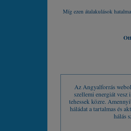
Míg ezen átalakulások hatalma
Ott
Az Angyalforrás webold
szellemi energiát vesz
tehessek közre. Amennyib
háládat a tartalmas és ak
hálás s