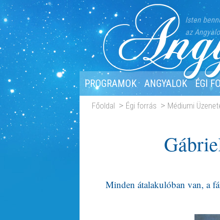
Isten benn
az Angyalo
PROGRAMOK
ANGYALOK
ÉGI F
Főoldal
Égi forrás
Médiumi Üzenet
Gábrie
Minden átalakulóban van, a fát