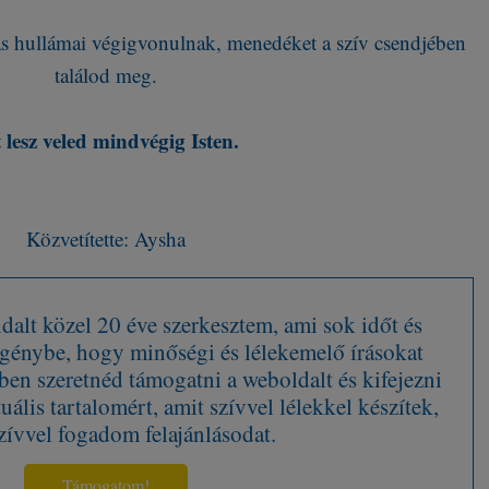
s hullámai végigvonulnak, menedéket a szív csendjében
találod meg.
 lesz veled mindvégig Isten.
Közvetítette: Aysha
alt közel 20 éve szerkesztem, ami sok időt és
 igénybe, hogy minőségi és lélekemelő írásokat
en szeretnéd támogatni a weboldalt és kifejezni
tuális tartalomért, amit szívvel lélekkel készítek,
zívvel fogadom felajánlásodat.
Támogatom!