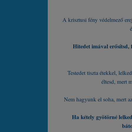
A krisztusi fény védelmező ere
é
Hitedet imával erősítsd, 
Testedet tiszta étekkel, lelk
éltesd, mert m
Nem hagyunk el soha, mert az
Ha kétely gyötörné lelked
báto