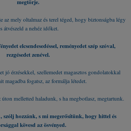
megtörje.
je az mely oltalmaz és terel téged, hogy biztonságba légy
s átvészeld a nehéz időket.
fényedet elcsendesedéssel, reményedet szép szóval,
rezgésedet zenével.
edet jó érzésekkel, szellemedet magasztos gondolatokkal
it magadba fogatsz, az formálja létedet.
 úton melletted haladunk, s ha megbotlasz, megtartunk.
, szólj hozzánk, s mi megerősítünk, hogy hittel és
rsággal kövesd az ösvényed.