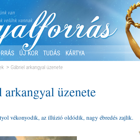
ünk van
k velünk vannak
ORRÁS
ÚJ KOR
TUDÁS
KÁRTYA
ek
Gábriel arkangyal üzenete
l arkangyal üzenete
yol vékonyodik, az illúzió oldódik, nagy ébredés zajlik.