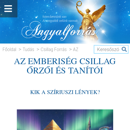
Főoldal
Tudás
Csillag Forrás
AZ
AZ EMBERISÉG CSILLAG
EMBERISÉG CSILLAG ŐRZŐI ÉS TANÍTÓI
ŐRZŐI ÉS TANÍTÓI
KIK A SZÍRIUSZI LÉNYEK?