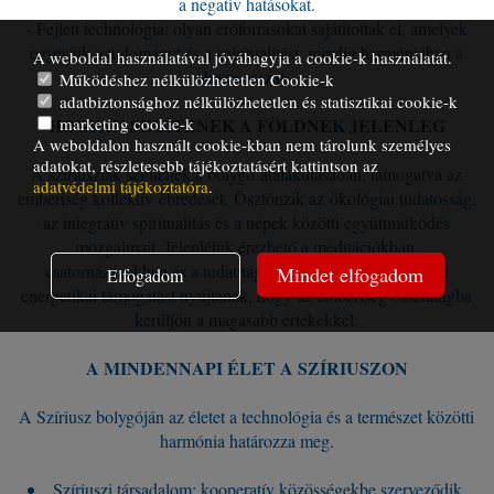
a negatív hatásokat.
- Fejlett technológia: olyan erőforrásokat sajátítottak el, amelyek
egyesítik a tudományt és a spiritualitást, mindig harmóniában a
A weboldal használatával jóváhagyja a cookie-k használatát.
kozmosszal.
Működéshez nélkülözhetetlen Cookie-k
adatbiztonsághoz nélkülözhetetlen és statisztikai cookie-k
marketing cookie-k
HOGYAN SEGÍTENEK A FÖLDNEK JELENLEG
A weboldalon használt cookie-kban nem tárolunk személyes
adatokat, részletesebb tájékoztatásért kattintson az
A sziriusziak segítenek a bolygó átalakulásában, támogatva az
adatvédelmi tájékoztatóra
.
emberiség kollektív ébredését. Ösztönzik az ökológiai tudatosság,
az integratív spiritualitás és a népek közötti együttműködés
mozgalmait. Jelenlétük érezhető a meditációkban,
csatornázásokban és a tudat tágításának élményeiben, ahol
Mindet elfogadom
Elfogadom
energetikai támogatást nyújtanak, hogy az emberiség összhangba
kerüljön a magasabb értékekkel.
A MINDENNAPI ÉLET A SZÍRIUSZON
A Szíriusz bolygóján az életet a technológia és a természet közötti
harmónia határozza meg.
Szíriuszi társadalom: kooperatív közösségekbe szerveződik,