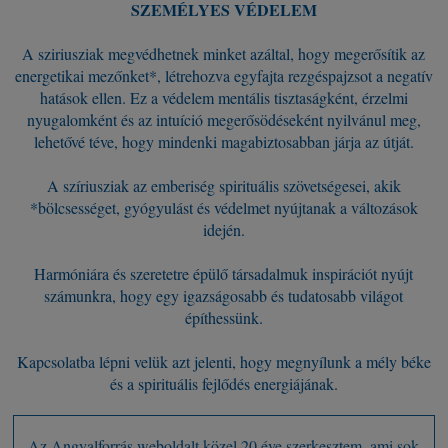
SZEMÉLYES VÉDELEM
A sziriusziak megvédhetnek minket azáltal, hogy megerősítik az
energetikai mezőnket*, létrehozva egyfajta rezgéspajzsot a negatív
hatások ellen. Ez a védelem mentális tisztaságként, érzelmi
nyugalomként és az intuíció megerősödéseként nyilvánul meg,
lehetővé téve, hogy mindenki magabiztosabban járja az útját.
A szíriusziak az emberiség spirituális szövetségesei, akik
*bölcsességet, gyógyulást és védelmet nyújtanak a változások
idején.
Harmóniára és szeretetre épülő társadalmuk inspirációt nyújt
számunkra, hogy egy igazságosabb és tudatosabb világot
építhessünk.
Kapcsolatba lépni velük azt jelenti, hogy megnyílunk a mély béke
és a spirituális fejlődés energiájának.
Az Angyalforrás weboldalt közel 20 éve szerkesztem, ami sok