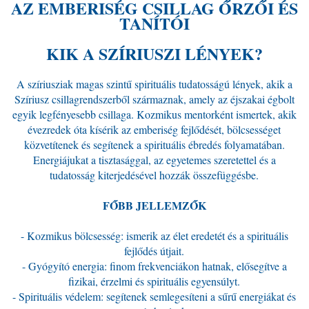
AZ EMBERISÉG CSILLAG ŐRZŐI ÉS
TANÍTÓI
KIK A SZÍRIUSZI LÉNYEK?
A szíriusziak magas szintű spirituális tudatosságú lények, akik a
Szíriusz csillagrendszerből származnak, amely az éjszakai égbolt
egyik legfényesebb csillaga. Kozmikus mentorként ismertek, akik
évezredek óta kísérik az emberiség fejlődését, bölcsességet
közvetítenek és segítenek a spirituális ébredés folyamatában.
Energiájukat a tisztasággal, az egyetemes szeretettel és a
tudatosság kiterjedésével hozzák összefüggésbe.
FŐBB JELLEMZŐK
- Kozmikus bölcsesség: ismerik az élet eredetét és a spirituális
fejlődés útjait.
- Gyógyító energia: finom frekvenciákon hatnak, elősegítve a
fizikai, érzelmi és spirituális egyensúlyt.
- Spirituális védelem: segítenek semlegesíteni a sűrű energiákat és