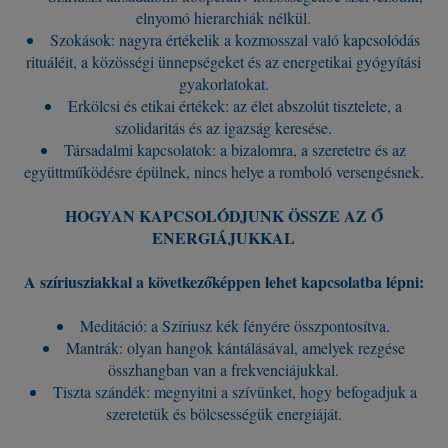
elnyomó hierarchiák nélkül.
Szokások: nagyra értékelik a kozmosszal való kapcsolódás
rituáléit, a közösségi ünnepségeket és az energetikai gyógyítási
gyakorlatokat.
Erkölcsi és etikai értékek: az élet abszolút tisztelete, a
szolidaritás és az igazság keresése.
Társadalmi kapcsolatok: a bizalomra, a szeretetre és az
együttműködésre épülnek, nincs helye a romboló versengésnek.
HOGYAN KAPCSOLÓDJUNK ÖSSZE AZ Ő
ENERGIÁJUKKAL
A szíriusziakkal a következőképpen lehet kapcsolatba lépni:
Meditáció: a Szíriusz kék fényére összpontosítva.
Mantrák: olyan hangok kántálásával, amelyek rezgése
összhangban van a frekvenciájukkal.
Tiszta szándék: megnyitni a szívünket, hogy befogadjuk a
szeretetük és bölcsességük energiáját.