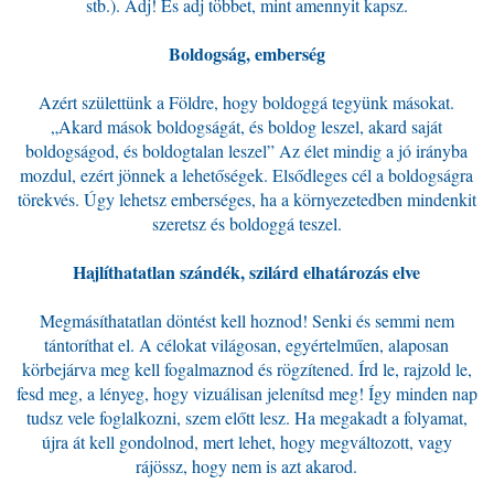
stb.). Adj! És adj többet, mint amennyit kapsz.
Boldogság, emberség
Azért születtünk a Földre, hogy boldoggá tegyünk másokat.
„Akard mások boldogságát, és boldog leszel, akard saját
boldogságod, és boldogtalan leszel” Az élet mindig a jó irányba
mozdul, ezért jönnek a lehetőségek. Elsődleges cél a boldogságra
törekvés. Úgy lehetsz emberséges, ha a környezetedben mindenkit
szeretsz és boldoggá teszel.
Hajlíthatatlan szándék, szilárd elhatározás elve
Megmásíthatatlan döntést kell hoznod! Senki és semmi nem
tántoríthat el. A célokat világosan, egyértelműen, alaposan
körbejárva meg kell fogalmaznod és rögzítened. Írd le, rajzold le,
fesd meg, a lényeg, hogy vizuálisan jelenítsd meg! Így minden nap
tudsz vele foglalkozni, szem előtt lesz. Ha megakadt a folyamat,
újra át kell gondolnod, mert lehet, hogy megváltozott, vagy
rájössz, hogy nem is azt akarod.