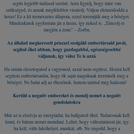
segíts legjobb tudásod szerint. Arra figyelj, hogy mire van
szükséged, és annak megfelelően vásárolj. Váljon életmódoddá a
luxus! Ez a lét természetes állapota, ezzel teremtjük meg a bőséget.
Mindenkinek egyformán jár a luxus, így neked is. „Táncolj és
megjön a zene” – Zorba.
Az általad megkeresett pénzzel szolgáld embertársaid javát,
segítsd őket abban, hogy gazdagabbá, egészségesebbé
váljanak, így válsz Te is azzá
Ha simán elosztogatod a vagyonod, azzal nem segítesz. Hozzá kell
segíteni embertársaidat, hogy ők saját maguknak teremtsék meg a
bőséget. Ne halat adj az éhezőnek, hanem tanítsd meg halászni!
Kerüld a negatív embereket és mondj nemet a negatív
gondolatokra
Már az is elszívja az energiádat, ha hallgatod őket. Tudatosnak kell
lenni, és bátran nemet mondani. Lehet, hogy változtatással jár, így
ha kell, válts lakóhelyet, munkát, stb. Ne engedd, hogy a