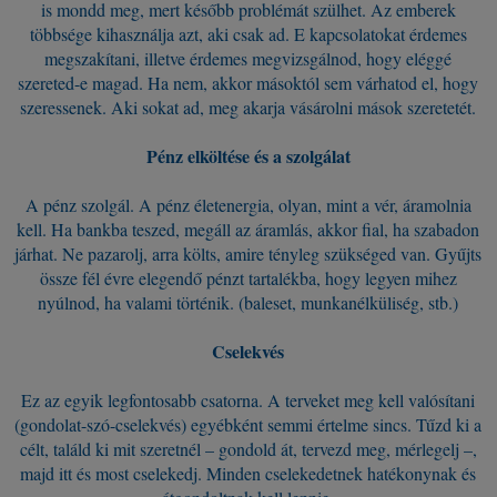
is mondd meg, mert később problémát szülhet. Az emberek
többsége kihasználja azt, aki csak ad. E kapcsolatokat érdemes
megszakítani, illetve érdemes megvizsgálnod, hogy eléggé
szereted-e magad. Ha nem, akkor másoktól sem várhatod el, hogy
szeressenek. Aki sokat ad, meg akarja vásárolni mások szeretetét.
Pénz elköltése és a szolgálat
A pénz szolgál. A pénz életenergia, olyan, mint a vér, áramolnia
kell. Ha bankba teszed, megáll az áramlás, akkor fial, ha szabadon
járhat. Ne pazarolj, arra költs, amire tényleg szükséged van. Gyűjts
össze fél évre elegendő pénzt tartalékba, hogy legyen mihez
nyúlnod, ha valami történik. (baleset, munkanélküliség, stb.)
Cselekvés
Ez az egyik legfontosabb csatorna. A terveket meg kell valósítani
(gondolat-szó-cselekvés) egyébként semmi értelme sincs. Tűzd ki a
célt, találd ki mit szeretnél – gondold át, tervezd meg, mérlegelj –,
majd itt és most cselekedj. Minden cselekedetnek hatékonynak és