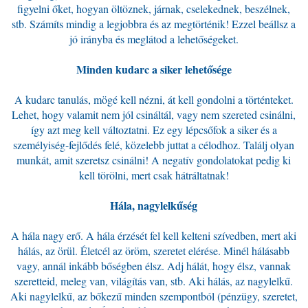
figyelni őket, hogyan öltöznek, járnak, cselekednek, beszélnek,
stb. Számíts mindig a legjobbra és az megtörténik! Ezzel beállsz a
jó irányba és meglátod a lehetőségeket.
Minden kudarc a siker lehetősége
A kudarc tanulás, mögé kell nézni, át kell gondolni a történteket.
Lehet, hogy valamit nem jól csináltál, vagy nem szereted csinálni,
így azt meg kell változtatni. Ez egy lépcsőfok a siker és a
személyiség-fejlődés felé, közelebb juttat a célodhoz. Találj olyan
munkát, amit szeretsz csinálni! A negatív gondolatokat pedig ki
kell törölni, mert csak hátráltatnak!
Hála, nagylelkűség
A hála nagy erő. A hála érzését fel kell kelteni szívedben, mert aki
hálás, az örül. Életcél az öröm, szeretet elérése. Minél hálásabb
vagy, annál inkább bőségben élsz. Adj hálát, hogy élsz, vannak
szeretteid, meleg van, világítás van, stb. Aki hálás, az nagylelkű.
Aki nagylelkű, az bőkezű minden szempontból (pénzügy, szeretet,