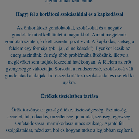
átgondoltnak kell lennie.
Hagyj fel a korlátozó szokásaiddal és a kapkodással
Az önkorlátozó gondolatokat, szokásokat és a negatív
gondolatokat el kell tüntetni magunkból. Amint megjelenik
gondolati szinten, ki kell cserélni pozitívval. A kapkodás, sietség a
félelem egy formája (pl: „jaj, el ne késsek”). Ilyenkor leesik az
energiaszintünk, és még több problémába ütközünk, illetve a
meglévőket sem tudjuk lekezelni hatékonyan. A félelem az erőt
gyengeséggé változtatja. Sorsodat a rendszeressé, szokásossá vált
gondolataid alakítják. Írd össze korlátozó szokásaidat és cseréld ki
újakra.
Értékek tiszteletben tartása
Örök törvények: igazság értéke, tisztességesség, őszinteség,
szeretet, hit, odaadás, önzetlenség, jóindulat, szépség, egészség.
Önfeláldozásra, mártírkodásra nincs szükség. Ajánld fel
szolgálataidat, nézd azt, hol és hogyan tudsz a legjobban segíteni.