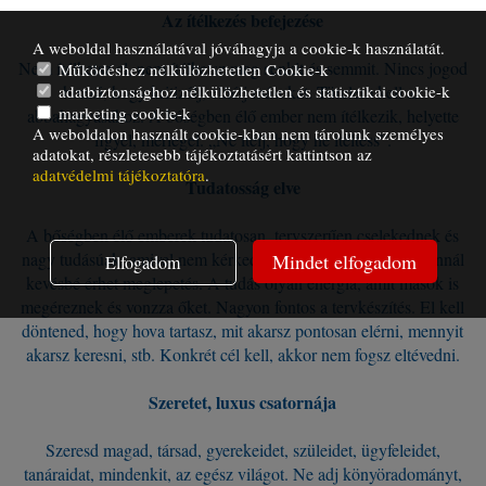
Az ítélkezés befejezése
A weboldal használatával jóváhagyja a cookie-k használatát.
Nem ítélhetsz el, nem ítélhetsz meg senkit és semmit. Nincs jogod
Működéshez nélkülözhetetlen Cookie-k
adatbiztonsághoz nélkülözhetetlen és statisztikai cookie-k
hozzá, hogy kritizálj, elítélj másokat. Türelem kell az
marketing cookie-k
abbahagyásához. A bőségben élő ember nem ítélkezik, helyette
A weboldalon használt cookie-kban nem tárolunk személyes
figyel, mérlegel. „Ne ítélj, hogy ne ítéltess”.
adatokat, részletesebb tájékoztatásért kattintson az
adatvédelmi tájékoztatóra
.
Tudatosság elve
A bőségben élő emberek tudatosan, tervszerűen cselekednek és
nagy tudásúak, amivel nem kérkednek. Minél többet tudsz, annál
Mindet elfogadom
Elfogadom
kevésbé érhet meglepetés. A tudás olyan energia, amit mások is
megéreznek és vonzza őket. Nagyon fontos a tervkészítés. El kell
döntened, hogy hova tartasz, mit akarsz pontosan elérni, mennyit
akarsz keresni, stb. Konkrét cél kell, akkor nem fogsz eltévedni.
Szeretet, luxus csatornája
Szeresd magad, társad, gyerekeidet, szüleidet, ügyfeleidet,
tanáraidat, mindenkit, az egész világot. Ne adj könyöradományt,