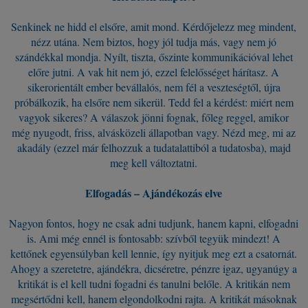
Senkinek ne hidd el elsőre, amit mond. Kérdőjelezz meg mindent,
nézz utána. Nem biztos, hogy jól tudja más, vagy nem jó
szándékkal mondja. Nyílt, tiszta, őszinte kommunikációval lehet
előre jutni. A vak hit nem jó, ezzel felelősséget hárítasz. A
sikerorientált ember bevállalós, nem fél a veszteségtől, újra
próbálkozik, ha elsőre nem sikerül. Tedd fel a kérdést: miért nem
vagyok sikeres? A válaszok jönni fognak, főleg reggel, amikor
még nyugodt, friss, alvásközeli állapotban vagy. Nézd meg, mi az
akadály (ezzel már felhozzuk a tudatalattiból a tudatosba), majd
meg kell változtatni.
Elfogadás – Ajándékozás elve
Nagyon fontos, hogy ne csak adni tudjunk, hanem kapni, elfogadni
is. Ami még ennél is fontosabb: szívből tegyük mindezt! A
kettőnek egyensúlyban kell lennie, így nyitjuk meg ezt a csatornát.
Ahogy a szeretetre, ajándékra, dicséretre, pénzre igaz, ugyanúgy a
kritikát is el kell tudni fogadni és tanulni belőle. A kritikán nem
megsértődni kell, hanem elgondolkodni rajta. A kritikát másoknak