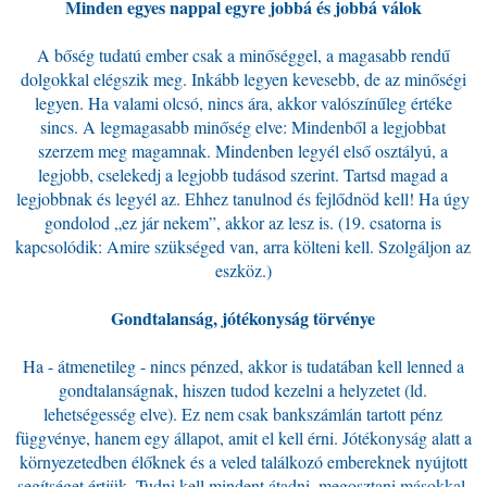
Minden egyes nappal egyre jobbá és jobbá válok
A bőség tudatú ember csak a minőséggel, a magasabb rendű
dolgokkal elégszik meg. Inkább legyen kevesebb, de az minőségi
legyen. Ha valami olcsó, nincs ára, akkor valószínűleg értéke
sincs. A legmagasabb minőség elve: Mindenből a legjobbat
szerzem meg magamnak. Mindenben legyél első osztályú, a
legjobb, cselekedj a legjobb tudásod szerint. Tartsd magad a
legjobbnak és legyél az. Ehhez tanulnod és fejlődnöd kell! Ha úgy
gondolod „ez jár nekem”, akkor az lesz is. (19. csatorna is
kapcsolódik: Amire szükséged van, arra költeni kell. Szolgáljon az
eszköz.)
Gondtalanság, jótékonyság törvénye
Ha - átmenetileg - nincs pénzed, akkor is tudatában kell lenned a
gondtalanságnak, hiszen tudod kezelni a helyzetet (ld.
lehetségesség elve). Ez nem csak bankszámlán tartott pénz
függvénye, hanem egy állapot, amit el kell érni. Jótékonyság alatt a
környezetedben élőknek és a veled találkozó embereknek nyújtott
segítséget értjük. Tudni kell mindent átadni, megosztani másokkal,