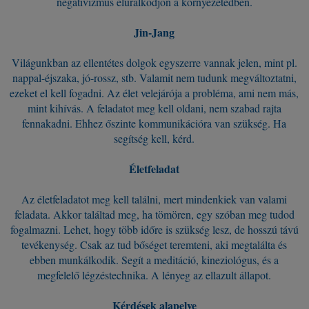
negatívizmus eluralkodjon a környezetedben.
Jin-Jang
Világunkban az ellentétes dolgok egyszerre vannak jelen, mint pl.
nappal-éjszaka, jó-rossz, stb. Valamit nem tudunk megváltoztatni,
ezeket el kell fogadni. Az élet velejárója a probléma, ami nem más,
mint kihívás. A feladatot meg kell oldani, nem szabad rajta
fennakadni. Ehhez őszinte kommunikációra van szükség. Ha
segítség kell, kérd.
Életfeladat
Az életfeladatot meg kell találni, mert mindenkiek van valami
feladata. Akkor találtad meg, ha tömören, egy szóban meg tudod
fogalmazni. Lehet, hogy több időre is szükség lesz, de hosszú távú
tevékenység. Csak az tud bőséget teremteni, aki megtalálta és
ebben munkálkodik. Segít a meditáció, kineziológus, és a
megfelelő légzéstechnika. A lényeg az ellazult állapot.
Kérdések alapelve