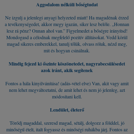
Aggodalom nélküli bőségtudat
Ne izgulj a jelenlegi anyagi helyzeted miatt! Ha magadénak érzed
a tevékenységedet, akkor megy igazán, siker lesz belőle. „Honnan
lesz rá pénz? Onnan ahol van.” Figyelmedet a bőségre irányítsd!
Mondogasd a célodnak megfelelő pozitív állításokat. Vedd körül
magad sikeres emberekkel, tanulj tőlük, olvass róluk, nézd meg,
mit és hogyan csinálnak.
Mindig fejezd ki őszinte köszönetedet, nagyrabecsülésedet
azok iránt, akik segítenek
Fontos a hála kinyilvánítása! (adás-vétel elve) Van, akit vagy amit
nem lehet megváltoztatni, de amit lehet és nem jó jelenleg, azt
módosítani kell.
Lendület, életerő
Törődj magaddal, szeresd magad, sétálj, dolgozz a földdel, jó
minőségű ételt, italt fogyassz és minőségi ruhákba járj. Fontos az