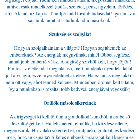
amivel csak rendelkezel (tudás, szeretet, pénz, figyelem, törődés,
stb). Aki ad, az kap is. Tanulj és add tovább tudásodat! Igazán az a
sajátunk, amit át is tudunk adni másoknak.
Szükség és szolgálat
Hogyan szolgálhatnám a világot? Hogyan segíthetnék az
embereknek? Az energiák megnyílnak, minél többet segítesz,
annál jobb emberré válsz. A segítség szívből kell, hogy jöjjön!
Fontos az életfeladat megtalálása, mert mindenki ilyen feladattal
jött a világra, ezzel nyer értelmet az élete. Ha ez nincs meg, akkor
nem ott vagy, ahol lenned kellene. Mindenben örömet kell találni,
így a munkában is (ezáltal több kedvvel, energiával végezzük).
Örülök mások sikereinek
Az irigységet ki kell törölni a gondolkodásunkból, mert belső
feszültséget kelt. Ha felismered, elmúlik, ha küzdesz ellene,
megerősödik. Ha valaki sikert ért el, örülj neki, gratulálj és kérdezd
meg, hogyan csinálta? Sikeres emberek társaságát kell keresni és