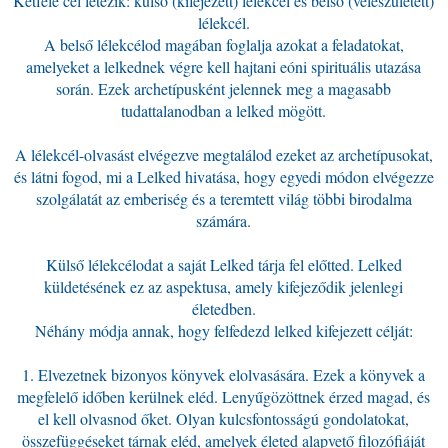
Kétféle cél létezik: külső (kifejezett) lélekcél és belső (veleszületett)
lélekcél.
A belső lélekcélod magában foglalja azokat a feladatokat,
amelyeket a lelkednek végre kell hajtani eóni spirituális utazása
során. Ezek archetípusként jelennek meg a magasabb
tudattalanodban a lelked mögött.
A lélekcél-olvasást elvégezve megtalálod ezeket az archetípusokat,
és látni fogod, mi a Lelked hivatása, hogy egyedi módon elvégezze
szolgálatát az emberiség és a teremtett világ többi birodalma
számára.
Külső lélekcélodat a saját Lelked tárja fel előtted. Lelked
küldetésének ez az aspektusa, amely kifejeződik jelenlegi
életedben.
Néhány módja annak, hogy felfedezd lelked kifejezett célját:
1. Elvezetnek bizonyos könyvek elolvasására. Ezek a könyvek a
megfelelő időben kerülnek eléd. Lenyűgözöttnek érzed magad, és
el kell olvasnod őket. Olyan kulcsfontosságú gondolatokat,
összefüggéseket tárnak eléd, amelyek életed alapvető filozófiáját