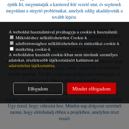
építik fel, megmutatják a karriered felé vezető utat, és segítenek
megoldani a sürgető problémákat, amelyek eddig akadályozták a
tovább lépést.
2. Lenyűgöz egy adott tudományos tárgy vagy téma. Pl.
A weboldal használatával jóváhagyja a cookie-k használatát.
előfordulhat, hogy elolvasol egy egyetemi prospektust, és erős
Működéshez nélkülözhetetlen Cookie-k
vágyat érzel bizonyos órák, bizonyos szakok felfedezésére vagy
adatbiztonsághoz nélkülözhetetlen és statisztikai cookie-k
egy tárgy alaposabb tanulmányozására.
marketing cookie-k
A weboldalon használt cookie-kban nem tárolunk személyes
adatokat, részletesebb tájékoztatásért kattintson az
3. Felfedezed művészi adottságaid. A különböző művészeti ágak
adatvédelmi tájékoztatóra
.
megismerése után találsz egyet, amely megszólít, és szeretnéd
tovább művelni. További gyakorlással fejleszted tehetséged, és
jártas leszel ebben a művészeti formában.
Mindet elfogadom
Elfogadom
4. Rátalálsz a valódi karrieredre. Olyan pályát találsz, amely
érdekes, élvezetes és valóban leköti a figyelmed és a képességeid.
Úgy érzed, hogy változást hoz. Minden nap dolgozni szeretnél
menni, hogy előrehaladj ebben a projektben, amelyben részt
veszel.