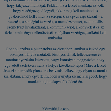
hogy kifejezze munkáját. Például, ha a lelked munkája az volt,
hogy vezérigazgató legyél, akkor meg kell tanulnod és
gyakorolnod kell ennek a szerepnek az egyes aspektusait – a
vezetést, a stratégiai tervezést, a menedzsmentet, az optimális
személyzet kiválasztását, a kommunikációt, a könyvelést és az
üzleti eredmények ellenőrzését–valójában vezérigazgatóként kell
működni.
Gondolj azokra a pillanatokra az életedben, amikor a lelked egy
bizonyos irányba mutatott, bizonyos témák felfedezésére és
tanulmányozására késztetett, vagy komolyan meggyőzött, hogy
egy adott cselekvési irány a helyes következő lépés! Mire a lelked
átveszi a harmadik planetáris beavatást, elkezd egy olyan testtartást
kialakítani, amely egyértelműbben irányítja személyiségedet, hogy
munkálkodjon alapvető küldetésén.
Késmárki László