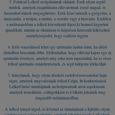
5. Feltárod Lelked szolgálatának oldalait. Ezek olyan segítő
módok, amelyek elsajátítására elhivatottnak érzed magad, és
használod mások megsegítésére. Ezek közé tartozik a gyógyítás, a
tanácsadás, a terápia, a tanítás, a vezetés vagy a beavatás. Ezekben
a módozatokban a lelked közvetlenül fejezi ki benned kegyelmi
ajándékait, miután az oktatáson és képzésen keresztül felkészíted
személyiségedet, hogy eszköze legyen.
6. Erős vonzódásod lehet egy spirituális tanítás iránt, ha előző
életedben beavattak ebbe. Előfordulhat, hogy elhívást kapsz egy új
spirituális ösvényre, amelyet még soha nem tapasztaltál, ha ez része
lelked spirituális rendeltetésének, és segít kifejezni lélekcélját.
7. Irányítanak, hogy olyan diszkrét cselekvéssorozatokat hajts
végre, amelyek megvalósítják lelked Célját. Itt konkretizálod
Lelked belső munkájának archetípusainak azon aspektusait,
amelyek trónokként, csillagokként és Célként jelennek meg
magasabb tudattalanodban.
A
lelked irányít téged, és követed az útmutatásait a fejlődés olyan
aspektusainak teljessé tételére, amelyek lehetővé teszik Lelkednek,