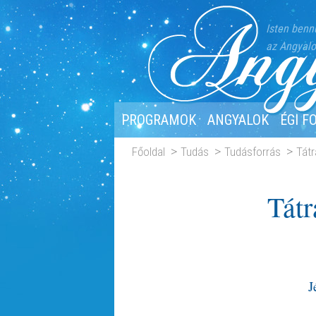
Isten benn
az Angyalo
PROGRAMOK
ANGYALOK
ÉGI F
Főoldal
Tudás
Tudásforrás
Tát
Tát
J