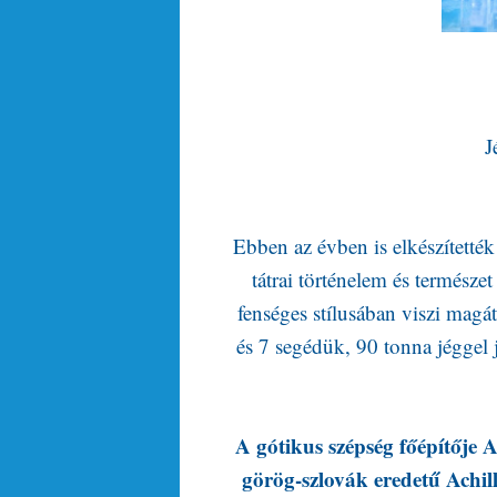
J
Ebben az évben is elkészítetté
tátrai történelem és természe
fenséges stílusában viszi magá
és 7 segédük, 90 tonna jéggel
A gótikus szépség főépítője 
görög-szlovák eredetű Achil