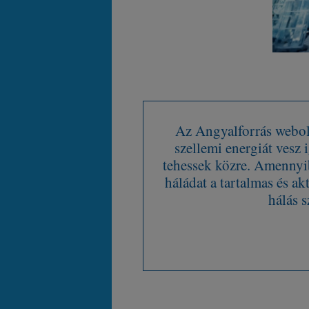
Az Angyalforrás webold
szellemi energiát vesz
tehessek közre. Amennyib
háládat a tartalmas és ak
hálás s