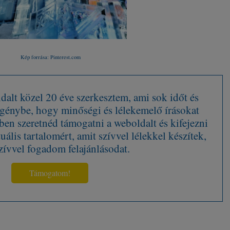
Kép forrása: Pinterest.com
alt közel 20 éve szerkesztem, ami sok időt és
 igénybe, hogy minőségi és lélekemelő írásokat
en szeretnéd támogatni a weboldalt és kifejezni
tuális tartalomért, amit szívvel lélekkel készítek,
zívvel fogadom felajánlásodat.
Támogatom!