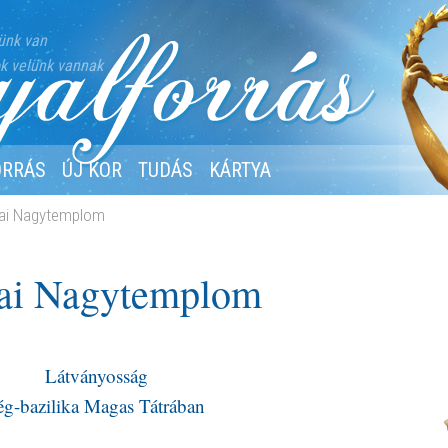
ünk van
k velünk vannak
ORRÁS
ÚJ KOR
TUDÁS
KÁRTYA
rai Nagytemplom
rai Nagytemplom
Látványosság
ég-bazilika Magas Tátrában