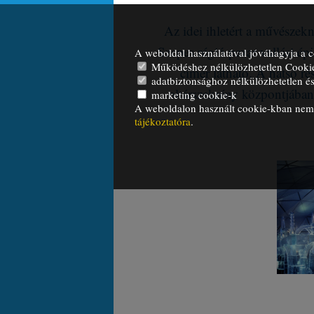
Az idei ihletért a művésze
Szepes régió pazar vallási épü
A weboldal használatával jóváhagyja a c
Működéshez nélkülözhetetlen Cooki
címer látható. A hátsó ré
adatbiztonsághoz nélkülözhetetlen és 
oltárszekrény központjában
marketing cookie-k
A weboldalon használt cookie-kban nem t
tájékoztatóra
.