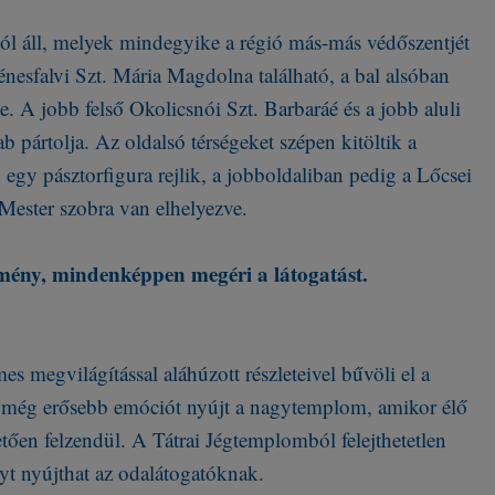
ól áll, melyek mindegyike a régió más-más védőszentjét
énesfalvi Szt. Mária Magdolna található, a bal alsóban
. A jobb felső Okolicsnói Szt. Barbaráé és a jobb aluli
ab pártolja. Az oldalsó térségeket szépen kitöltik a
gy pásztorfigura rejlik, a jobboldaliban pedig a Lőcsei
Mester szobra van elhelyezve.
ítmény, mindenképpen megéri a látogatást.
s megvilágítással aláhúzott részleteivel bűvöli el a
 még erősebb emóciót nyújt a nagytemplom, amikor élő
ően felzendül. A Tátrai Jégtemplomból felejthetetlen
yt nyújthat az odalátogatóknak.