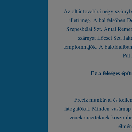
Az oltár továbbá négy szárnyb
illeti meg. A bal felsőben D
Szepesbélai Szt. Antal Remete
szárnyat Lőcsei Szt. Jak
templomhajók. A baloldaliban e
Pál 
Ez a felséges ép
Precíz munkával és kelleme
látogatókat. Minden vasárnap
zenekoncerteknek köszönhet
élmén