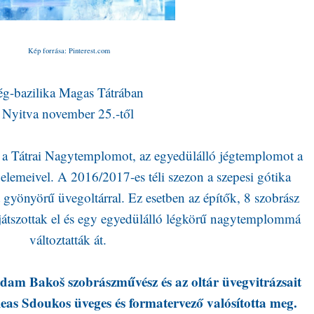
Kép forrása: Pinterest.com
ég-bazilika Magas Tátrában
Nyitva november 25.-től
k a Tátrai Nagytemplomot, az egyedülálló jégtemplomot a
t elemeivel. A 2016/2017-es téli szezon a szepesi gótika
t gyönyörű üvegoltárral. Ez esetben az építők, 8 szobrász
 játszottak el és egy egyedülálló légkörű nagytemplommá
változtatták át.
Adam Bakoš szobrászművész és az oltár üvegvitrázsait
leas Sdoukos üveges és formatervező valósította meg.