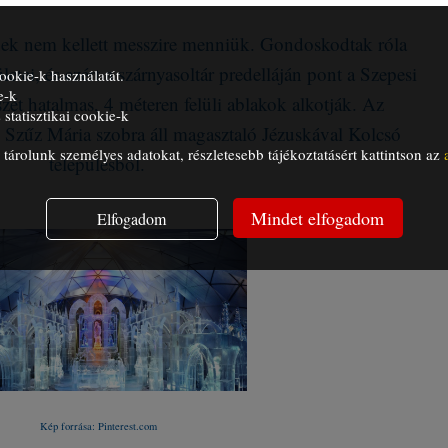
knek nem kellett messzire menniük. Gondoskodtak róla
letei, és ezért a szárnyasoltár predelláján pont a Szepesi
ookie-k használatát.
e-k
szét hatalmas, 4 méteren felüli ablakok alkotják. Az
statisztikai cookie-k
 Szűz Mária szobra áll magasztaló Jézuskával Kolcsó
árolunk személyes adatokat, részletesebb tájékoztatásért kattintson az
településből.
Mindet elfogadom
Elfogadom
Kép forrása: Pinterest.com