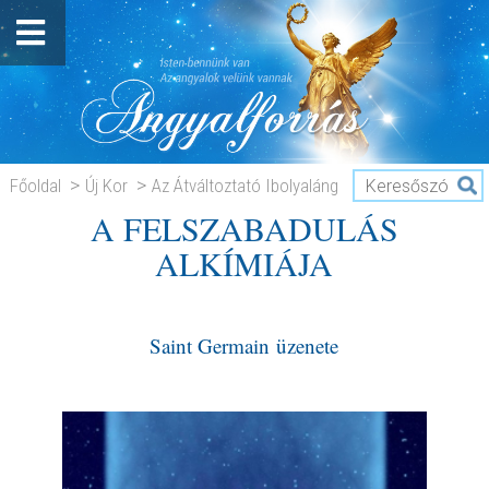
Főoldal
Új Kor
Az Átváltoztató Ibolyaláng
A FELSZABADULÁS
A FELSZABADULÁS ALKÍMIÁJA
ALKÍMIÁJA
Saint Germain üzenete