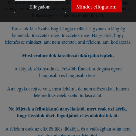
szent feloldódásból egy Új Föld emelkedik ki - egy olyan világ,
Mindet elfogadom
Elfogadom
amelyet nem az irányítás és a megosztottság, hanem a harmónia, a
bölcsesség és az isteni szeretet formál.
Tartsatok ki a Szabadság Lángja mellett. Ugyanez a láng ég
bennetek. Idézzétek meg. Idézzétek meg. Hagyjátok, hogy
feleméssze mindazt, ami nem szeretet, ami félelem, ami korlátozás.
Most evolúciótok következő oktávjába léptek.
A fátylak vékonyodnak. Felsőbb Énetek suttogása egyre
hangosabb és hangosabb lesz.
Ami egykor rejtve volt, most feltárul, de nem erőszakkal, hanem
felébredt szívetek szelíd tudása által.
Ne féljetek a felbukkanó árnyékoktól, mert csak azt kérik,
hogy lássátok őket, fogadjátok el és alakítsátok át.
A félelem csak az elkülönülés illúziója, és a valóságban soha nem
voltatok elválasztva az Istenitől.