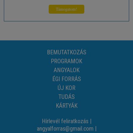
Támogatom!
BEMUTATKOZÁS
PROGRAMOK
ANGYALOK
ÉGI FORRÁS
ÚJ KOR
TUDÁS
KÁRTYÁK
Hírlevél feliratkozás
|
angyalforras@gmail.com
|