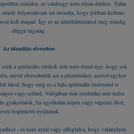
epedben csinálsz, az valahogy nem olyan értékes. Talán
a, amely folyamatosan azt mondja, hogy jobban kellene
anod kell magad. Így ez az identitástudatod még mindig
eléggé ingatag.
Az identitás elvesztése
 ezek a spirituális címkék már nem érzed úgy, hogy sok
a, mivel elveszítették azt a jelentésüket, amivel egykor
t látod, hogy még ez a fajta spirituális önérzeted is
ságos vagy szilárd. Valójában már meditálni sem tudsz
ális gyakorlatok, ha egyáltalán képes vagy végezni őket,
evés inspirációt nyújtanak.
gadhoz - és nem azzal vagy elfoglalva, hogy valamilyen