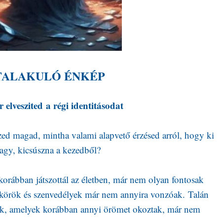
TALAKULÓ ÉNKÉP
elveszited a régi identitásodat
ed magad, mintha valami alapvető érzésed arról, hogy ki
agy, kicsúszna a kezedből?
korábban játszottál az életben, már nem olyan fontosak
 körök és szenvedélyek már nem annyira vonzóak. Talán
atok, amelyek korábban annyi örömet okoztak, már nem