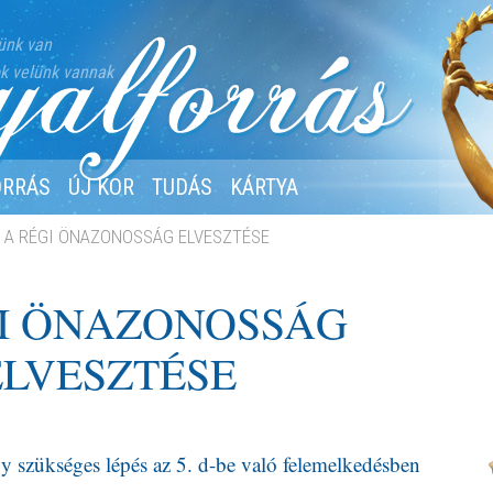
ünk van
k velünk vannak
ORRÁS
ÚJ KOR
TUDÁS
KÁRTYA
A RÉGI ÖNAZONOSSÁG ELVESZTÉSE
I ÖNAZONOSSÁG
ELVESZTÉSE
egy szükséges lépés az 5. d-be való felemelkedésben