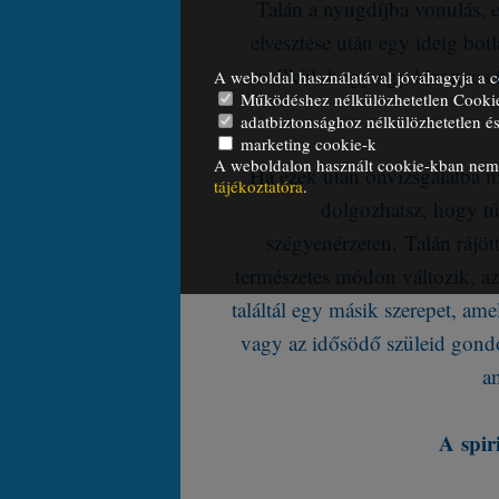
Talán a nyugdíjba vonulás, 
elvesztése után egy ideig bot
anélkül, hogy egy bizonyos 
A weboldal használatával jóváhagyja a c
Működéshez nélkülözhetetlen Cooki
adatbiztonsághoz nélkülözhetetlen és 
marketing cookie-k
A weboldalon használt cookie-kban nem t
Ha ezek után önvizsgálatba m
tájékoztatóra
.
dolgozhatsz, hogy tú
szégyenérzeten. Talán rájöt
természetes módon változik, a
találtál egy másik szerepet, a
vagy az idősödő szüleid gondoz
a
A spir