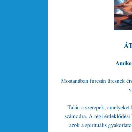
Á
Amikor 
Mostanában furcsán üresnek érz
v
Talán a szerepek, amelyeket 
számodra. A régi érdeklődési
azok a spirituális gyakorl