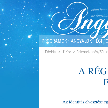
Isten benn
az Angyalo
PROGRAMOK
ANGYALOK
ÉGI F
Főoldal
Új Kor
Felemelkedés/5D
A RÉG
Az identitás elvesztése 