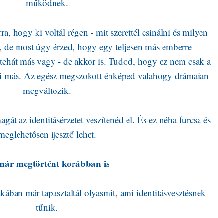
működnek.
, hogy ki voltál régen - mit szerettél csinálni és milyen
-, de most úgy érzed, hogy egy teljesen más emberre
 tehát más vagy - de akkor is. Tudod, hogy ez nem csak a
mi más. Az egész megszokott énképed valahogy drámaian
megváltozik.
gát az identitásérzetet veszítenéd el. És ez néha furcsa és
meglehetősen ijesztő lehet.
már megtörtént korábban is
kában már tapasztaltál olyasmit, ami identitásvesztésnek
tűnik.