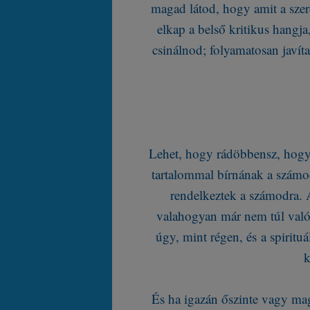
magad látod, hogy amit a szer
elkap a belső kritikus hangj
csinálnod; folyamatosan javít
Lehet, hogy rádöbbensz, hogy
tartalommal bírnának a számodr
rendelkeztek a számodra. Az
valahogyan már nem túl való
úgy, mint régen, és a spiritu
k
És ha igazán őszinte vagy ma