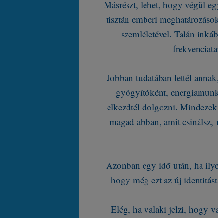
Másrészt, lehet, hogy végül egy 
tisztán emberi meghatározások
szemléletével. Talán inká
frekvenciata
Jobban tudatában lettél annak
gyógyítóként, energiamunká
elkezdtél dolgozni. Mindezek 
magad abban, amit csinálsz, 
Azonban egy idő után, ha ilyen 
hogy még ezt az új identitást
Elég, ha valaki jelzi, hogy 