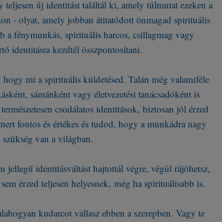
teljesen új identitást találtál ki, amely túlmutat ezeken a
on - olyat, amely jobban átitatódott önmagad spirituális
bb a fénymunkás, spirituális harcos, csillagmag vagy
rtó identitásra kezdtél összpontosítani.
, hogy mi a spirituális küldetésed. Talán még valamiféle
sként, sámánként vagy életvezetési tanácsadóként is
természetesen csodálatos identitások, biztosan jól érzed
mert fontos és értékes és tudod, hogy a munkádra nagy
szükség van a világban.
jellegű identitásváltást hajtottál végre, végül rájöhetsz,
 sem érzed teljesen helyesnek, még ha spirituálisabb is.
valahogyan kudarcot vallasz ebben a szerepben. Vagy te