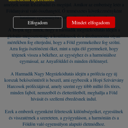
amelyek során felszabadul és megújul. Amikor az emberiség letér a
Földanyával való összhangtól, Ő természetes következményként
hatalmas egyensúlyba hozó változásokkal reagál.
Mindet elfogadom
Elfogadom
A Hopik úgy hitték, hogy a harmadik megrázkódtatás idején a
globális megosztottság, a konfliktusok és a diszharmónia olyan
mértékben fog elterjedni, hogy a Föld gyermekeihez fog szólni.
Arra fogja ösztönözni őket, mint a rajta élő gyermekeit, hogy
térjenek vissza a békéhez, az egységhez és a harmóniához
egymással, az Anyafölddel és minden élőlénnyel.
A Harmadik Nagy Megrázkódtatás idején a prófécia egy új
korszak beköszöntéről is beszél, ami egybeesik a Hopi Szivárvány
Harcosok próféciájával, amely szerint egy több millió fős törzs,
minden fajból, nemzetből és életterületből, meghallja a Föld
hívását és szellemi ébredésnek indul.
Ezek a emberek egyenként félreteszik különbségeiket, egyesülnek
és visszatérnek a szereteten, a gyógyuláson, a harmónián és a
Földön való egyensúlyon alapuló életmódhoz.