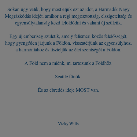
Sokan úgy vélik, hogy most éljük ezt az időt, a Harmadik Nagy
Megrázkódás idejét, amikor a régi megosztottság, elszigeteltség és
egyensúlytalanság kezd feloldódni és valami új születik.
Egy új emberiség születik, amely felismeri közös felelősségét,
hogy gyengéden járjunk a Földön, visszatérjünk az egyensúlyhoz,
a harmóniához és tiszteljük az élet szentségét a Földön.
A Föld nem a miénk, mi tartozunk a Földhöz.
Seattle főnök.
És az ébredés ideje MOST van.
Vicky Wills