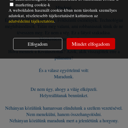
marketing cookie-k
Mindené.
A weboldalon használt cookie-kban nem tárolunk személyes
adatokat, részletesebb tájékoztatásért kattintson az
És igen valódi pusztítás lesz. Földszintű események. Technológiai
adatvédelmi tájékoztatóra
.
meghibásodások. Talán még valami, ami robbanásnak tűnik de ne
tévesszen meg. Ez nem a vég. Ez a fátyol szakadása.
Megkérdeztem a Szellemet:
Mindet elfogadom
Elfogadom
Hova mennek a Kiválasztottak? Azok, akik visszajöttek erre a
pillanatra?
És a válasz egyértelmű volt:
Maradunk.
De nem úgy, ahogy a világ elképzeli.
Helyreállítanak bennünket.
Néhányan közülünk hamarosan elindulunk a szellem vezetésével.
Nem menekülni, hanem összehangolódni.
Néhányan közülünk maradunk mert a jelenlétünk a horgony.