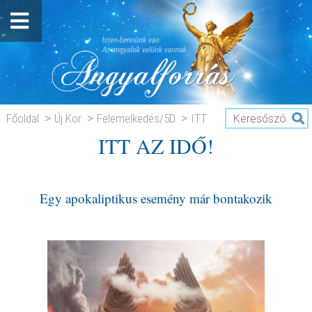
Főoldal
Új Kor
Felemelkedés/5D
ITT
ITT AZ IDŐ!
AZ IDŐ!
Egy apokaliptikus esemény már bontakozik