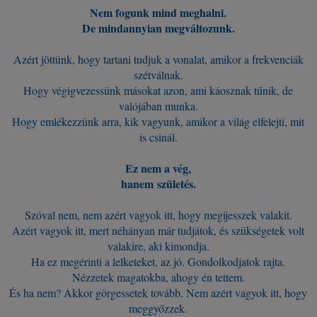
Nem fogunk mind meghalni.
De mindannyian megváltozunk.
Azért jöttünk, hogy tartani tudjuk a vonalat, amikor a frekvenciák
szétválnak.
Hogy végigvezessünk másokat azon, ami káosznak tűnik, de
valójában munka.
Hogy emlékezzünk arra, kik vagyunk, amikor a világ elfelejti, mit
is csinál.
Ez nem a vég,
hanem születés.
Szóval nem, nem azért vagyok itt, hogy megijesszek valakit.
Azért vagyok itt, mert néhányan már tudjátok, és szükségetek volt
valakire, aki kimondja.
Ha ez megérinti a lelketeket, az jó. Gondolkodjatok rajta.
Nézzetek magatokba, ahogy én tettem.
És ha nem? Akkor görgessetek tovább. Nem azért vagyok itt, hogy
meggyőzzek.