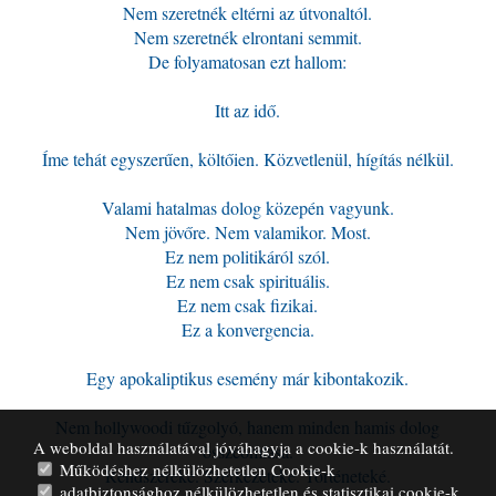
Nem szeretnék eltérni az útvonaltól.
Nem szeretnék elrontani semmit.
De folyamatosan ezt hallom:
Itt az idő.
Íme tehát egyszerűen, költőien. Közvetlenül, hígítás nélkül.
Valami hatalmas dolog közepén vagyunk.
Nem jövőre. Nem valamikor. Most.
Ez nem politikáról szól.
Ez nem csak spirituális.
Ez nem csak fizikai.
Ez a konvergencia.
Egy apokaliptikus esemény már kibontakozik.
Nem hollywoodi tűzgolyó, hanem minden hamis dolog
A weboldal használatával jóváhagyja a cookie-k használatát.
összeomlása.
Működéshez nélkülözhetetlen Cookie-k
Rendszereké. Szerkezeteké. Történeteké.
adatbiztonsághoz nélkülözhetetlen és statisztikai cookie-k