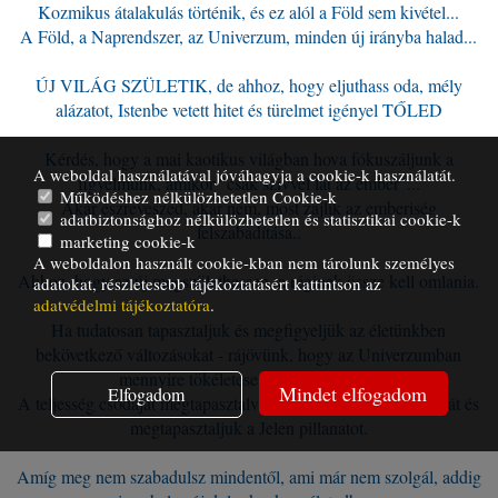
Kozmikus átalakulás történik, és ez alól a Föld sem kivétel...
A Föld, a Naprendszer, az Univerzum, minden új irányba halad...
ÚJ VILÁG SZÜLETIK, de ahhoz, hogy eljuthass oda, mély
alázatot, Istenbe vetett hitet és türelmet igényel TŐLED
Kérdés, hogy a mai kaotikus világban hova fókuszáljunk a
A weboldal használatával jóváhagyja a cookie-k használatát.
figyelmünk, amikor "csak szívvel lát az ember"...
Működéshez nélkülözhetetlen Cookie-k
Akár észreveszed, akár nem, most zajlik az emberiség
adatbiztonsághoz nélkülözhetetlen és statisztikai cookie-k
felszabadítása..
marketing cookie-k
A weboldalon használt cookie-kban nem tárolunk személyes
Ahhoz, hogy az új megszülethessen, a réginek össze kell omlania.
adatokat, részletesebb tájékoztatásért kattintson az
adatvédelmi tájékoztatóra
.
Ha tudatosan tapasztaljuk és megfigyeljük az életünkben
bekövetkező változásokat - rájövünk, hogy az Univerzumban
mennyire tökéletesen zajlik minden...
Mindet elfogadom
Elfogadom
A teljesség csodáját megtapasztalva elérjük az áramlás állapotát és
megtapasztaljuk a Jelen pillanatot.
Amíg meg nem szabadulsz mindentől, ami már nem szolgál, addig