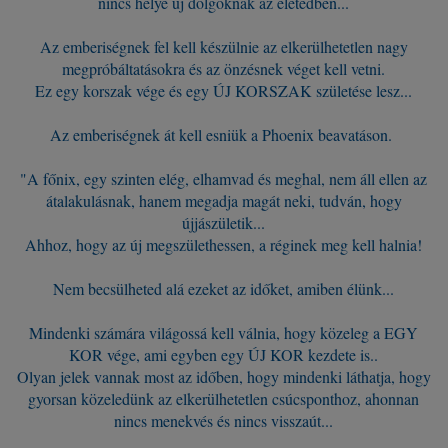
nincs helye új dolgoknak az életedben...
Az emberiségnek fel kell készülnie az elkerülhetetlen nagy
megpróbáltatásokra és az önzésnek véget kell vetni.
Ez egy korszak vége és egy ÚJ KORSZAK születése lesz...
Az emberiségnek át kell esniük a Phoenix beavatáson.
"A főnix, egy szinten elég, elhamvad és meghal, nem áll ellen az
átalakulásnak, hanem megadja magát neki, tudván, hogy
újjászületik...
Ahhoz, hogy az új megszülethessen, a réginek meg kell halnia!
Nem becsülheted alá ezeket az időket, amiben élünk...
Mindenki számára világossá kell válnia, hogy közeleg a EGY
KOR vége, ami egyben egy ÚJ KOR kezdete is..
Olyan jelek vannak most az időben, hogy mindenki láthatja, hogy
gyorsan közeledünk az elkerülhetetlen csúcsponthoz, ahonnan
nincs menekvés és nincs visszaút...