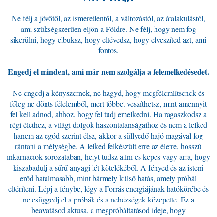
Ne félj a jövőtől, az ismeretlentől, a változástól, az átalakulástól,
ami szükségszerűen eljön a Földre. Ne félj, hogy nem fog
sikerülni, hogy elbuksz, hogy eltévedsz, hogy elveszíted azt, ami
fontos.
Engedj el mindent, ami már nem szolgálja a felemelkedésedet.
Ne engedj a kényszernek, ne hagyd, hogy megfélemlítsenek és
főleg ne dönts félelemből, mert többet veszíthetsz, mint amennyit
fel kell adnod, ahhoz, hogy fel tudj emelkedni. Ha ragaszkodsz a
régi élethez, a világi dolgok haszontalanságaihoz és nem a lelked
hanem az egód szerint élsz, akkor a süllyedő hajó magával fog
rántani a mélységbe. A lelked felkészült erre az életre, hosszú
inkarnációk sorozatában, helyt tudsz állni és képes vagy arra, hogy
kiszabadulj a sűrű anyagi lét kötelékéből. A fényed és az isteni
erőd hatalmasabb, mint bármely külső hatás, amely próbál
eltéríteni. Lépj a fénybe, légy a Forrás energiájának hatókörébe és
ne csüggedj el a próbák és a nehézségek közepette. Ez a
beavatásod aktusa, a megpróbáltatásod ideje, hogy