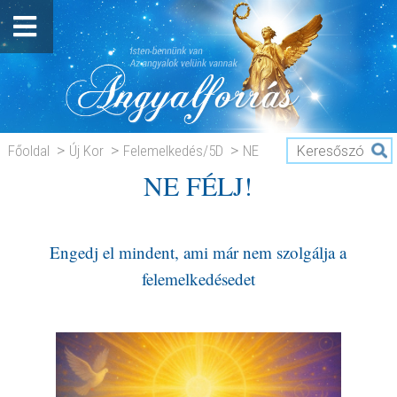
Főoldal
Új Kor
Felemelkedés/5D
NE
NE FÉLJ!
FÉLJ!
Engedj el mindent, ami már nem szolgálja a
felemelkedésedet