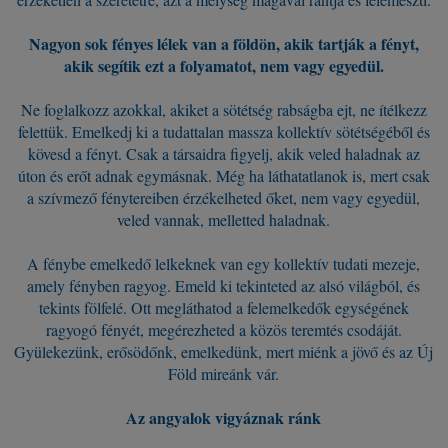
Nagyon sok fényes lélek van a földön, akik tartják a fényt,
akik segítik ezt a folyamatot, nem vagy egyedül.
Ne foglalkozz azokkal, akiket a sötétség rabságba ejt, ne ítélkezz
felettük. Emelkedj ki a tudattalan massza kollektív sötétségéből és
kövesd a fényt. Csak a társaidra figyelj, akik veled haladnak az
úton és erőt adnak egymásnak. Még ha láthatatlanok is, mert csak
a szívmező fénytereiben érzékelheted őket, nem vagy egyedül,
veled vannak, melletted haladnak.
A fénybe emelkedő lelkeknek van egy kollektív tudati mezeje,
amely fényben ragyog. Emeld ki tekinteted az alsó világból, és
tekints fölfelé. Ott megláthatod a felemelkedők egységének
ragyogó fényét, megérezheted a közös teremtés csodáját.
Gyülekezünk, erősödőnk, emelkedünk, mert miénk a jövő és az Új
Föld mireánk vár.
Az angyalok vigyáznak ránk