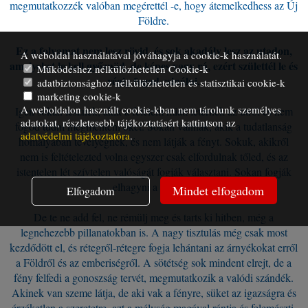
megmutatkozzék valóban megérettél -e, hogy átemelkedhess az Új
Földre.
Ez a folyamat nem lesz rövid, és sok akadály lesz az utadon,
A weboldal használatával jóváhagyja a cookie-k használatát.
amelyeket le kell győznöd, de képes vagy rá, ezért születtél le és
Működéshez nélkülözhetetlen Cookie-k
végig fogod csinálni.
adatbiztonsághoz nélkülözhetetlen és statisztikai cookie-k
marketing cookie-k
A weboldalon használt cookie-kban nem tárolunk személyes
Igen sokan lesznek, akik a félelem miatt letérnek az útról és nem
adatokat, részletesebb tájékoztatásért kattintson az
fogod tudni megmenteni őket. Sokan vannak, akik a tudatlanság
adatvédelmi tájékoztatóra
.
homályában tévelyegnek, és nem látják a fényt. Sokuk, akikről
nem is feltételezted volna egyszer csak elfordulnak tőled, és az
istentelen lét szívtelen valóságát fogják választani. Sokan fogják
elhagyni a bolygót.
Mindet elfogadom
Elfogadom
De te ne add fel, ne rémülj meg és tarts ki hitben, még a
legnehezebb pillanatokban is. A nagy tisztulás még csak most
kezdődött el, és rétegről-rétegre fogja lehántani az árnyékokat erről
a Földről és az emberiségről. A sötétség sok mindent elrejt, de a
fény felfedi a gonoszság tervét, megmutatkozik a valódi szándék.
Akinek van szeme látja, de aki vak a fényre, süket az igazságra és
érzéketlen a szeretetre, azt a mélység magával rántja és felemészti.