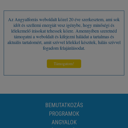
Az Angyalforrás weboldalt közel 20 éve szerkesztem, ami sok
időt és szellemi energiát vesz igénybe, hogy minőségi és
lélekemelő írásokat tehessek közre. Amennyiben szeretnéd
támogatni a weboldalt és kifejezni háládat a tartalmas és
aktuális tartalomért, amit szívvel lélekkel készítek, hálás szívvel
fogadom felajánlásodat.
Támogatom!
BEMUTATKOZÁS
PROGRAMOK
ANGYALOK